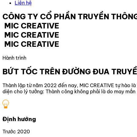
Liên hệ
CÔNG
TY
CỔ
PHẦN
TRUYỀN
THÔN
M
I
C
C
R
E
A
T
I
V
E
M
I
C
C
R
E
A
T
I
V
E
M
I
C
C
R
E
A
T
I
V
E
Hành trình
BỨT TỐC TRÊN ĐƯỜNG ĐUA TRUY
Thành lập từ năm 2022 đến nay, MIC CREATIVE tự hào là 
diện cho lý tưởng: Thành công không phải là do may mắn 
Định hướng
Trước 2020