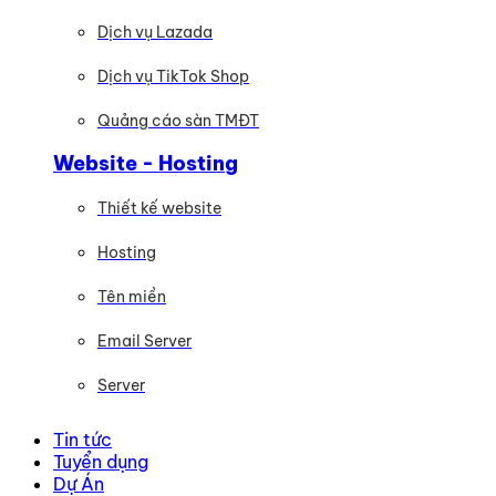
Dịch vụ Lazada
Dịch vụ TikTok Shop
Quảng cáo sàn TMĐT
Website - Hosting
Thiết kế website
Hosting
Tên miền
Email Server
Server
Tin tức
Tuyển dụng
Dự Án