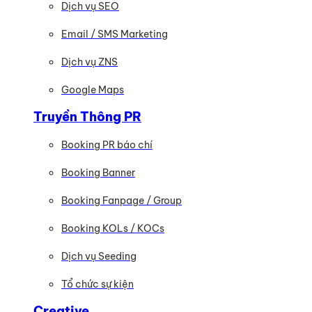
Dịch vụ SEO
Email / SMS Marketing
Dịch vụ ZNS
Google Maps
Truyền Thông PR
Booking PR báo chí
Booking Banner
Booking Fanpage / Group
Booking KOLs / KOCs
Dịch vụ Seeding
Tổ chức sự kiện
Creative