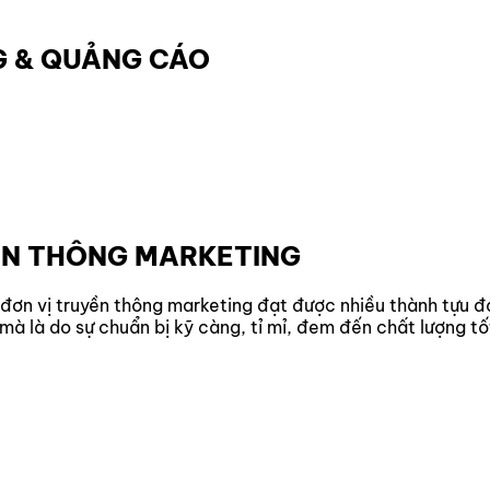
G
&
QUẢNG
CÁO
ỀN THÔNG MARKETING
đơn vị truyền thông marketing đạt được nhiều thành tựu đ
mà là do sự chuẩn bị kỹ càng, tỉ mỉ, đem đến chất lượng t