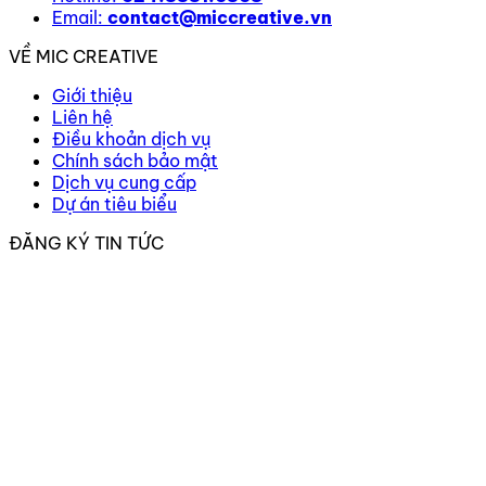
Email:
contact@miccreative.vn
VỀ MIC CREATIVE
Giới thiệu
Liên hệ
Điều khoản dịch vụ
Chính sách bảo mật
Dịch vụ cung cấp
Dự án tiêu biểu
ĐĂNG KÝ TIN TỨC