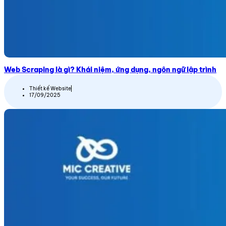
Web Scraping là gì? Khái niệm, ứng dụng, ngôn ngữ lập trình
Thiết kế Website
17/09/2025