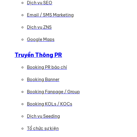
Dịch vụ SEO
Email / SMS Marketing
Dịch vụ ZNS
Google Maps
Truyền Thông PR
Booking PR báo chí
Booking Banner
Booking Fanpage / Group
Booking KOLs / KOCs
Dịch vụ Seeding
Tổ chức sự kiện