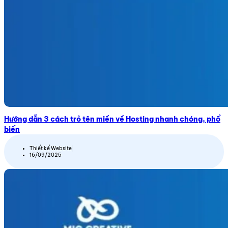
Hướng dẫn 3 cách trỏ tên miền về Hosting nhanh chóng, phổ
biến
Thiết kế Website
16/09/2025