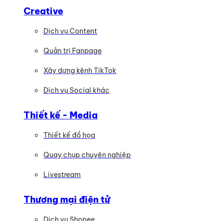
Creative
Dịch vụ Content
Quản trị Fanpage
Xây dựng kênh TikTok
Dịch vụ Social khác
Thiết kế - Media
Thiết kế đồ họa
Quay chụp chuyên nghiệp
Livestream
Thương mại điện tử
Dịch vụ Shopee