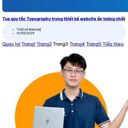
Top quy tắc Typography trong thiết kế website ấn tượng nhất
Thiết kế Website
15/09/2025
Quay lại
Trang
1
Trang
2
Trang
3
Trang
4
Trang
5
Tiếp theo