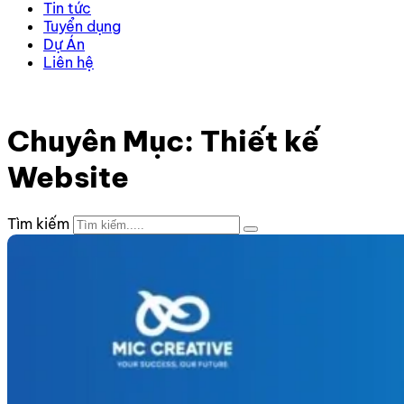
Tin tức
Tuyển dụng
Dự Án
Liên hệ
Trang chủ
–
Kiến thức
–
Thiết kế Website
–
Trang 3
Chuyên Mục: Thiết kế
Website
Tìm kiếm