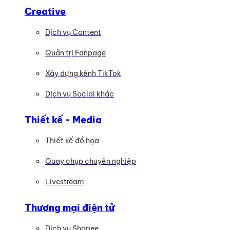
Creative
Dịch vụ Content
Quản trị Fanpage
Xây dựng kênh TikTok
Dịch vụ Social khác
Thiết kế - Media
Thiết kế đồ họa
Quay chụp chuyên nghiệp
Livestream
Thương mại điện tử
Dịch vụ Shopee