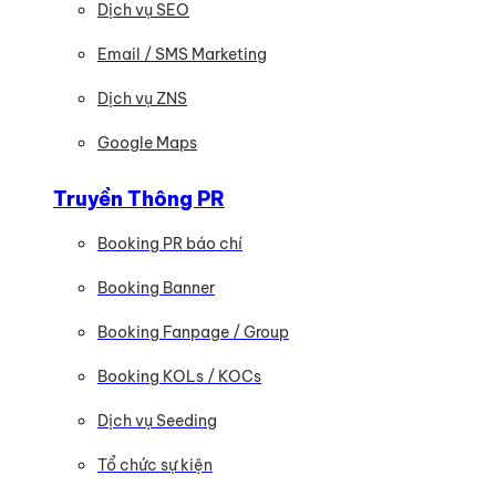
Dịch vụ SEO
Email / SMS Marketing
Dịch vụ ZNS
Google Maps
Truyền Thông PR
Booking PR báo chí
Booking Banner
Booking Fanpage / Group
Booking KOLs / KOCs
Dịch vụ Seeding
Tổ chức sự kiện