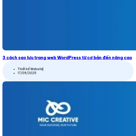
3 cách sao lưu trang web WordPress từ cơ bản đến nâng cao
Thiết kế Website
17/09/2025