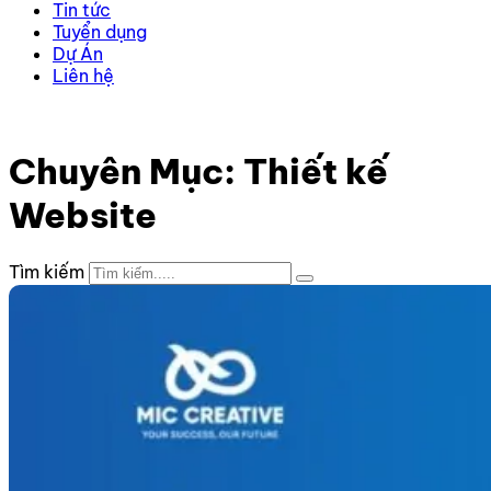
Tin tức
Tuyển dụng
Dự Án
Liên hệ
Trang chủ
–
Kiến thức
–
Thiết kế Website
–
Trang 2
Chuyên Mục: Thiết kế
Website
Tìm kiếm