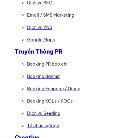
Dịch vụ SEO
Email / SMS Marketing
Dịch vụ ZNS
Google Maps
Truyền Thông PR
Booking PR báo chí
Booking Banner
Booking Fanpage / Group
Booking KOLs / KOCs
Dịch vụ Seeding
Tổ chức sự kiện
Creative