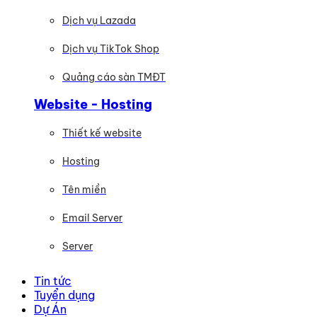
Dịch vụ Lazada
Dịch vụ TikTok Shop
Quảng cáo sàn TMĐT
Website - Hosting
Thiết kế website
Hosting
Tên miền
Email Server
Server
Tin tức
Tuyển dụng
Dự Án