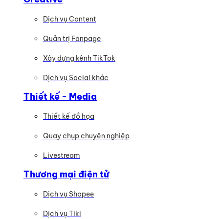
Dịch vụ Content
Quản trị Fanpage
Xây dựng kênh TikTok
Dịch vụ Social khác
Thiết kế - Media
Thiết kế đồ họa
Quay chụp chuyên nghiệp
Livestream
Thương mại điện tử
Dịch vụ Shopee
Dịch vụ Tiki