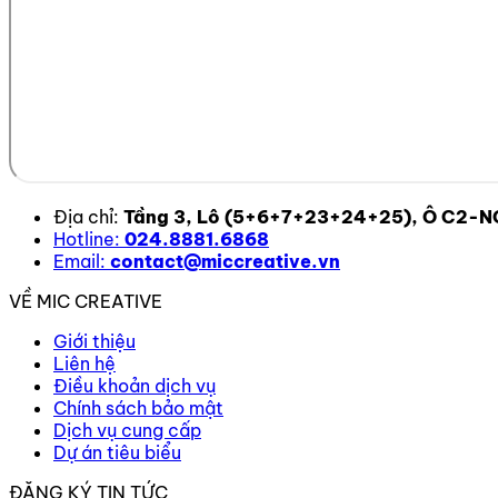
Địa chỉ:
Tầng 3, Lô (5+6+7+23+24+25), Ô C2-NO,
Hotline:
024.8881.6868
Email:
contact@miccreative.vn
VỀ MIC CREATIVE
Giới thiệu
Liên hệ
Điều khoản dịch vụ
Chính sách bảo mật
Dịch vụ cung cấp
Dự án tiêu biểu
ĐĂNG KÝ TIN TỨC