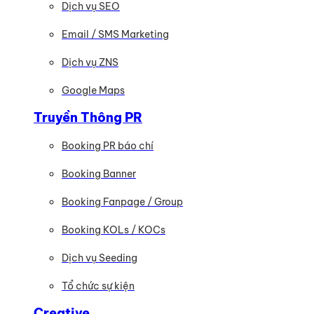
Dịch vụ SEO
Email / SMS Marketing
Dịch vụ ZNS
Google Maps
Truyền Thông PR
Booking PR báo chí
Booking Banner
Booking Fanpage / Group
Booking KOLs / KOCs
Dịch vụ Seeding
Tổ chức sự kiện
Creative