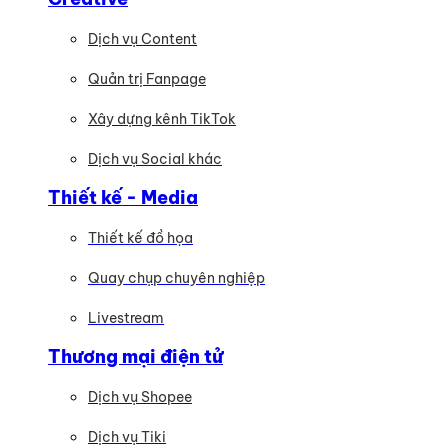
Dịch vụ Content
Quản trị Fanpage
Xây dựng kênh TikTok
Dịch vụ Social khác
Thiết kế - Media
Thiết kế đồ họa
Quay chụp chuyên nghiệp
Livestream
Thương mại điện tử
Dịch vụ Shopee
Dịch vụ Tiki