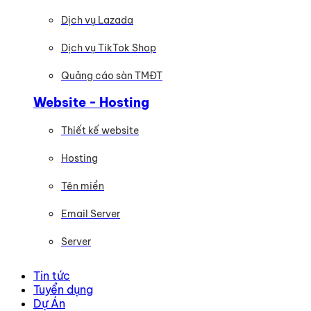
Dịch vụ Lazada
Dịch vụ TikTok Shop
Quảng cáo sàn TMĐT
Website - Hosting
Thiết kế website
Hosting
Tên miền
Email Server
Server
Tin tức
Tuyển dụng
Dự Án