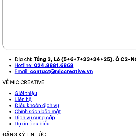
Địa chỉ:
Tầng 3, Lô (5+6+7+23+24+25), Ô C2-NO,
Hotline:
024.8881.6868
Email:
contact@miccreative.vn
VỀ MIC CREATIVE
Giới thiệu
Liên hệ
Điều khoản dịch vụ
Chính sách bảo mật
Dịch vụ cung cấp
Dự án tiêu biểu
ĐĂNG KÝ TIN TỨC