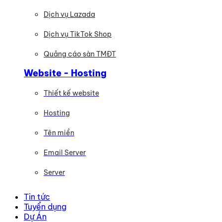
Dịch vụ Lazada
Dịch vụ TikTok Shop
Quảng cáo sàn TMĐT
Website - Hosting
Thiết kế website
Hosting
Tên miền
Email Server
Server
Tin tức
Tuyển dụng
Dự Án