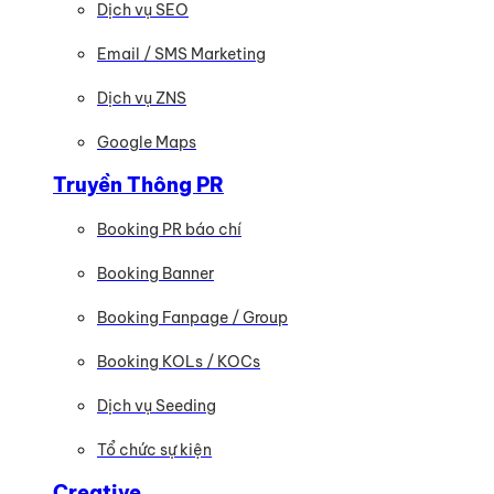
Dịch vụ SEO
Email / SMS Marketing
Dịch vụ ZNS
Google Maps
Truyền Thông PR
Booking PR báo chí
Booking Banner
Booking Fanpage / Group
Booking KOLs / KOCs
Dịch vụ Seeding
Tổ chức sự kiện
Creative