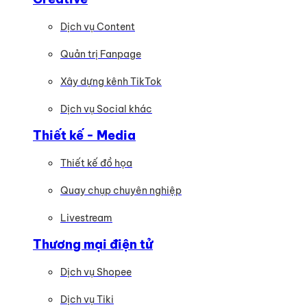
Dịch vụ Content
Quản trị Fanpage
Xây dựng kênh TikTok
Dịch vụ Social khác
Thiết kế - Media
Thiết kế đồ họa
Quay chụp chuyên nghiệp
Livestream
Thương mại điện tử
Dịch vụ Shopee
Dịch vụ Tiki