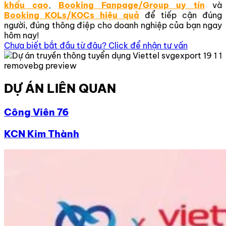
khấu cao
,
Booking
Fanpage/Group uy tín
và
Booking KOLs/KOCs hiệu quả
để tiếp cận đúng
người, đúng thông điệp cho doanh nghiệp của bạn ngay
hôm nay!
Chưa biết bắt đầu từ đâu? Click để nhận tư vấn
DỰ ÁN LIÊN QUAN
Công Viên 76
KCN Kim Thành