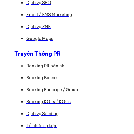
Dịch vụ SEO
Email / SMS Marketing
Dịch vụ ZNS
Google Maps
Truyền Thông PR
Booking PR báo chí
Booking Banner
Booking Fanpage / Group
Booking KOLs / KOCs
Dịch vụ Seeding
Tổ chức sự kiện