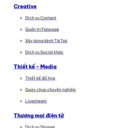
Creative
Dịch vụ Content
Quản trị Fanpage
Xây dựng kênh TikTok
Dịch vụ Social khác
Thiết kế - Media
Thiết kế đồ họa
Quay chụp chuyên nghiệp
Livestream
Thương mại điện tử
Dịch vụ Shopee