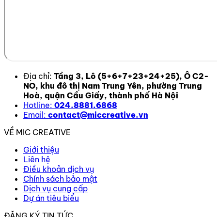
Địa chỉ:
Tầng 3, Lô (5+6+7+23+24+25), Ô C2-
NO, khu đô thị Nam Trung Yên, phường Trung
Hoà, quận Cầu Giấy, thành phố Hà Nội
Hotline:
024.8881.6868
Email:
contact@miccreative.vn
VỀ MIC CREATIVE
Giới thiệu
Liên hệ
Điều khoản dịch vụ
Chính sách bảo mật
Dịch vụ cung cấp
Dự án tiêu biểu
ĐĂNG KÝ TIN TỨC