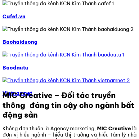
Cafef.vn
Baohaiduong
Baodautu
Vietnamnet
MIC Creative – Đối tác truyền
thông đáng tin cậy cho ngành bất
động sản
Không đơn thuần là Agency marketing,
MIC Creative
là
đơn vị hiểu ngành – hiểu thị trường và hiểu tâm lý nhà