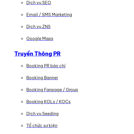
Dịch vụ SEO
Email / SMS Marketing
Dịch vụ ZNS
Google Maps
Truyền Thông PR
Booking PR báo chí
Booking Banner
Booking Fanpage / Group
Booking KOLs / KOCs
Dịch vụ Seeding
Tổ chức sự kiện