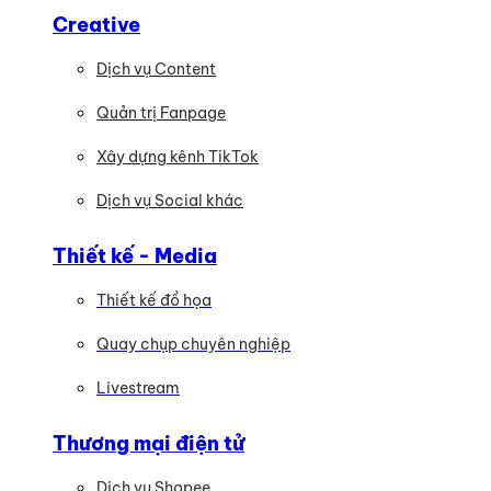
Creative
Dịch vụ Content
Quản trị Fanpage
Xây dựng kênh TikTok
Dịch vụ Social khác
Thiết kế - Media
Thiết kế đồ họa
Quay chụp chuyên nghiệp
Livestream
Thương mại điện tử
Dịch vụ Shopee