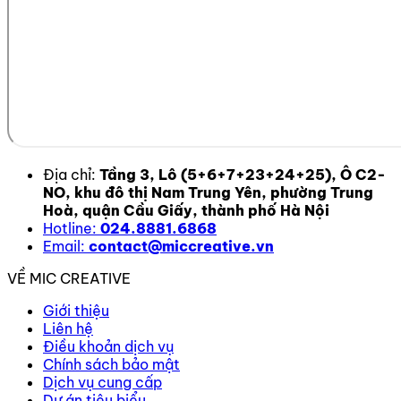
Địa chỉ:
Tầng 3, Lô (5+6+7+23+24+25), Ô C2-
NO, khu đô thị Nam Trung Yên, phường Trung
Hoà, quận Cầu Giấy, thành phố Hà Nội
Hotline:
024.8881.6868
Email:
contact@miccreative.vn
VỀ MIC CREATIVE
Giới thiệu
Liên hệ
Điều khoản dịch vụ
Chính sách bảo mật
Dịch vụ cung cấp
Dự án tiêu biểu