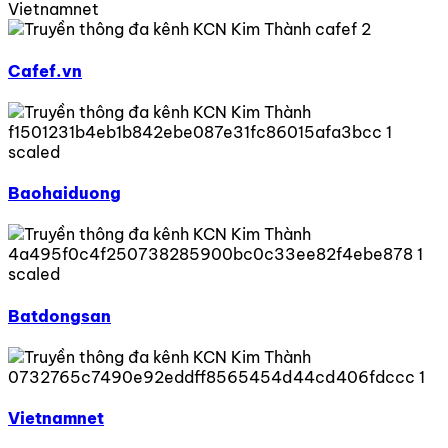
Cafef.vn
Baohaiduong
Batdongsan
Vietnamnet