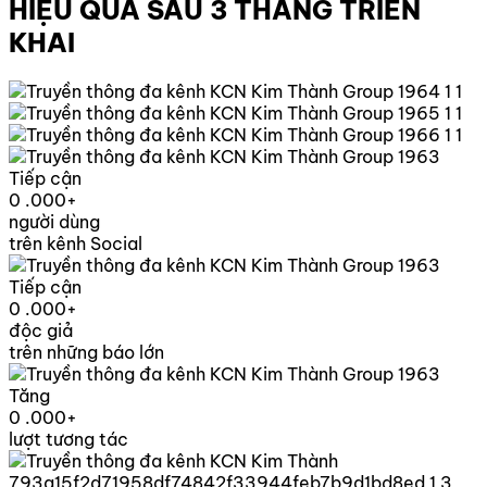
HIỆU QUẢ SAU 3 THÁNG TRIỂN
KHAI
Tiếp cận
0
.000+
người dùng
trên kênh Social
Tiếp cận
0
.000+
độc giả
trên những báo lớn
Tăng
0
.000+
lượt tương tác