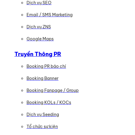
Dịch vụ SEO
Email / SMS Marketing
Dịch vụ ZNS
Google Maps
Truyền Thông PR
Booking PR báo chí
Booking Banner
Booking Fanpage / Group
Booking KOLs / KOCs
Dịch vụ Seeding
Tổ chức sự kiện