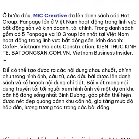
Ở bước đầu,
MIC Creative
đã lên danh sách các Hot
Group, Fanpage lớn ở Việt Nam hoạt động trong lĩnh vực
bất động sản và kinh doanh, tài chính. Trong danh sách
gồm có 5 Fanpage và 10 Group lớn nhất tại Việt Nam
hoạt động trong lĩnh vực bất động sản, kinh doanh:
CafeF, Vietnam Projects Construction, KIEN THUC KINH
TE, BATDONGSAN.COM.VN, Vietnam Business Insider,
…
Để có thể tạo được ra các nội dung chau chuốt, chỉnh
chu trong hình ảnh, câu từ, các đầu bài được lên danh
sách và kế hoạch nội dung chi tiết. Bài viết mang nội
dung truyền tải tới người xem hình ảnh về một dự án khu
căn hộ đáng sống nhất Bình Dương, góp phần thể hiện
được nét đẹp quang cảnh khu căn hộ, gia tăng mức độ
hấp dẫn, lượng tương tác trong các bài đăng.