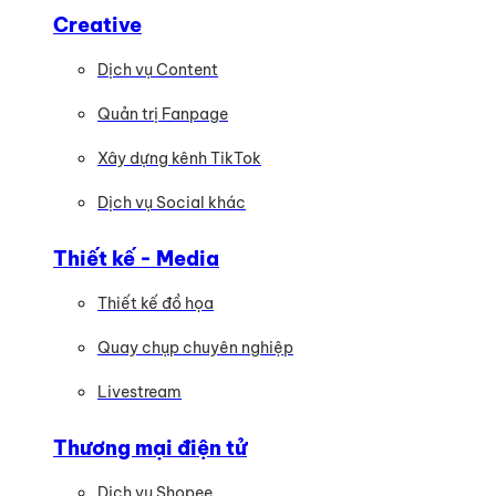
Creative
Dịch vụ Content
Quản trị Fanpage
Xây dựng kênh TikTok
Dịch vụ Social khác
Thiết kế - Media
Thiết kế đồ họa
Quay chụp chuyên nghiệp
Livestream
Thương mại điện tử
Dịch vụ Shopee