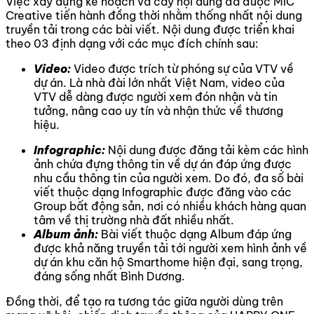
Việc xây dựng kế hoạch và cây nội dung đã được MIC
Creative tiến hành đồng thời nhằm thống nhất nội dung
truyền tải trong các bài viết. Nội dung được triển khai
theo 03 định dạng với các mục đích chính sau:
Video:
Video được trích từ phóng sự của VTV về
dự án. Là nhà đài lớn nhất Việt Nam, video của
VTV dễ dàng được người xem đón nhận và tin
tưởng, nâng cao uy tín và nhận thức về thương
hiệu.
Infographic:
Nội dung được đăng tải kèm các hình
ảnh chứa đựng thông tin về dự án đáp ứng được
nhu cầu thông tin của người xem. Do đó, đa số bài
viết thuộc dạng Infographic được đăng vào các
Group bất động sản, nơi có nhiều khách hàng quan
tâm về thị trường nhà đất nhiều nhất.
Album ảnh:
Bài viết thuộc dạng Album đáp ứng
được khả năng truyền tải tới người xem hình ảnh về
dự án khu căn hộ Smarthome hiện đại, sang trọng,
đáng sống nhất Bình Dương.
Đồng thời, để tạo ra tương tác giữa người dùng trên