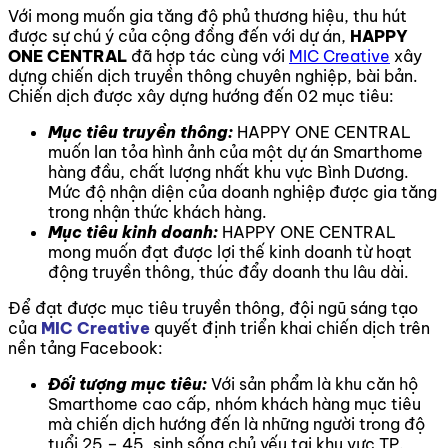
Với mong muốn gia tăng độ phủ thương hiệu, thu hút
được sự chú ý của cộng đồng đến với dự án,
HAPPY
ONE CENTRAL
đã hợp tác cùng với
MIC Creative
xây
dựng chiến dịch truyền thông chuyên nghiệp, bài bản.
Chiến dịch được xây dựng hướng đến 02 mục tiêu:
Mục tiêu truyền thông:
HAPPY ONE CENTRAL
muốn lan tỏa hình ảnh của một dự án Smarthome
hàng đầu, chất lượng nhất khu vực Bình Dương.
Mức độ nhận diện của doanh nghiệp được gia tăng
trong nhận thức khách hàng.
Mục tiêu kinh doanh:
HAPPY ONE CENTRAL
mong muốn đạt được lợi thế kinh doanh từ hoạt
động truyền thông, thúc đẩy doanh thu lâu dài.
Để đạt được mục tiêu truyền thông, đội ngũ sáng tạo
của
MIC Creative
quyết định triển khai
chiến dịch trên
nền tảng Facebook:
Đối tượng mục tiêu:
Với sản phẩm là khu căn hộ
Smarthome cao cấp, nhóm khách hàng mục tiêu
mà chiến dịch hướng đến là những người trong độ
tuổi 25 – 45, sinh sống chủ yếu tại khu vực TP.