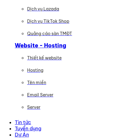
Dịch vụ Lazada
Dịch vụ TikTok Shop
Quảng cáo sàn TMĐT
Website - Hosting
Thiết kế website
Hosting
Tên miền
Email Server
Server
Tin tức
Tuyển dụng
Dự Án