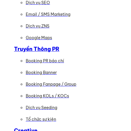
Dịch vụ SEO
Email / SMS Marketing
Dịch vụ ZNS
Google Maps
Truyền Thông PR
Booking PR báo chí
Booking Banner
Booking Fanpage / Group
Booking KOLs / KOCs
Dịch vụ Seeding
Tổ chức sự kiện
Creative