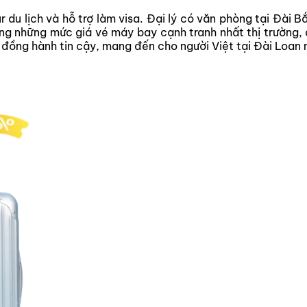
r du lịch và hỗ trợ làm visa. Đại lý có văn phòng tại Đài 
g những mức giá vé máy bay cạnh tranh nhất thị trường, đ
ạn đồng hành tin cậy, mang đến cho người Việt tại Đài Loan 