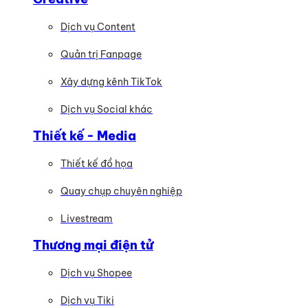
Dịch vụ Content
Quản trị Fanpage
Xây dựng kênh TikTok
Dịch vụ Social khác
Thiết kế - Media
Thiết kế đồ họa
Quay chụp chuyên nghiệp
Livestream
Thương mại điện tử
Dịch vụ Shopee
Dịch vụ Tiki