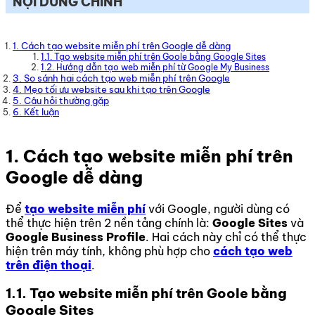
NỘI DUNG CHÍNH
1. Cách tạo website miễn phí trên Google dễ dàng
1.1. Tạo website miễn phí trên Goole bằng Google Sites
1.2. Hướng dẫn tạo web miễn phí từ Google My Business
3. So sánh hai cách tạo web miễn phí trên Google
4. Mẹo tối ưu website sau khi tạo trên Google
5. Câu hỏi thường gặp
6. Kết luận
1. Cách tạo website miễn phí trên
Google dễ dàng
Để
tạo website miễn phí
với Google, người dùng có
thể thực hiện trên 2 nền tảng chính là:
Google Sites
và
Google Business Profile
. Hai cách này chỉ có thể thực
hiện trên máy tính, không phù hợp cho
cách tạo web
trên điện thoại
.
1.1. Tạo website miễn phí trên Goole bằng
Google Sites