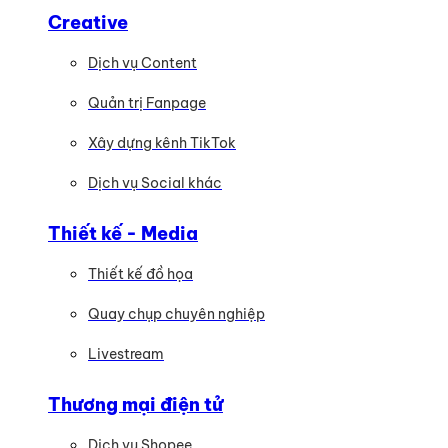
Creative
Dịch vụ Content
Quản trị Fanpage
Xây dựng kênh TikTok
Dịch vụ Social khác
Thiết kế - Media
Thiết kế đồ họa
Quay chụp chuyên nghiệp
Livestream
Thương mại điện tử
Dịch vụ Shopee