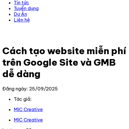
Tin tức
Tuyển dụng
Dự Án
Liên hệ
Trang chủ
–
Kiến thức
–
Thiết kế Website
–
Cách tạo
website miễn phí trên Google Site và GMB dễ dàng
Cách tạo website miễn phí
trên Google Site và GMB
dễ dàng
Đăng ngày: 25/09/2025
Tác giả:
MIC Creative
MIC Creative