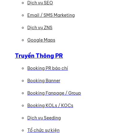
Dịch vụ SEO
Email / SMS Marketing
Dịch vụ ZNS
Google Maps
Truyền Thông PR
Booking PR báo chí
Booking Banner
Booking Fanpage / Group
Booking KOLs / KOCs
Dịch vụ Seeding
Tổ chức sự kiện