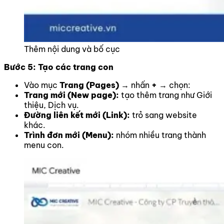
Thêm nội dung và bố cục
Bước 5: Tạo các trang con
Vào mục
Trang (Pages)
→ nhấn
+
→ chọn:
Trang mới (New page):
tạo thêm trang như Giới
thiệu, Dịch vụ.
Đường liên kết mới (Link):
trỏ sang website
khác.
Trình đơn mới (Menu):
nhóm nhiều trang thành
menu con.