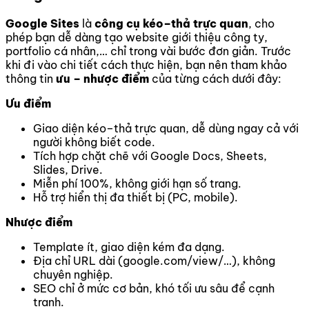
Google Sites
là
công cụ kéo–thả trực quan
, cho
phép bạn dễ dàng tạo website giới thiệu công ty,
portfolio cá nhân,… chỉ trong vài bước đơn giản. Trước
khi đi vào chi tiết cách thực hiện, bạn nên tham khảo
thông tin
ưu – nhược điểm
của từng cách dưới đây:
Ưu điểm
Giao diện kéo–thả trực quan, dễ dùng ngay cả với
người không biết code.
Tích hợp chặt chẽ với Google Docs, Sheets,
Slides, Drive.
Miễn phí 100%, không giới hạn số trang.
Hỗ trợ hiển thị đa thiết bị (PC, mobile).
Nhược điểm
Template ít, giao diện kém đa dạng.
Địa chỉ URL dài (google.com/view/…), không
chuyên nghiệp.
SEO chỉ ở mức cơ bản, khó tối ưu sâu để cạnh
tranh.