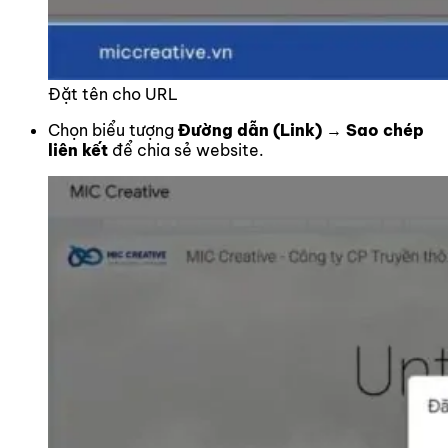
Đặt tên cho URL
Chọn biểu tượng
Đường dẫn (Link)
→
Sao chép
liên kết
để chia sẻ website.