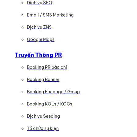
Dịch vụ SEO
Email / SMS Marketing
Dịch vụ ZNS
Google Maps
Truyền Thông PR
Booking PR báo chí
Booking Banner
Booking Fanpage / Group
Booking KOLs / KOCs
Dịch vụ Seeding
Tổ chức sự kiện