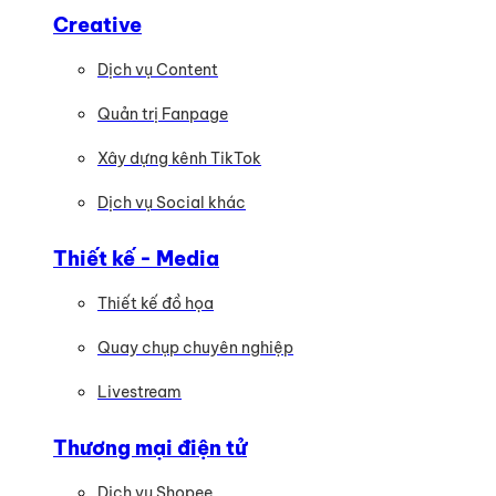
Creative
Dịch vụ Content
Quản trị Fanpage
Xây dựng kênh TikTok
Dịch vụ Social khác
Thiết kế - Media
Thiết kế đồ họa
Quay chụp chuyên nghiệp
Livestream
Thương mại điện tử
Dịch vụ Shopee