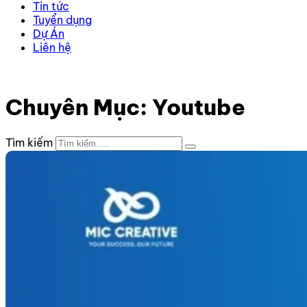
Tin tức
Tuyển dụng
Dự Án
Liên hệ
Trang chủ
–
Kiến thức
–
Youtube
–
Trang 2
Chuyên Mục: Youtube
Tìm kiếm