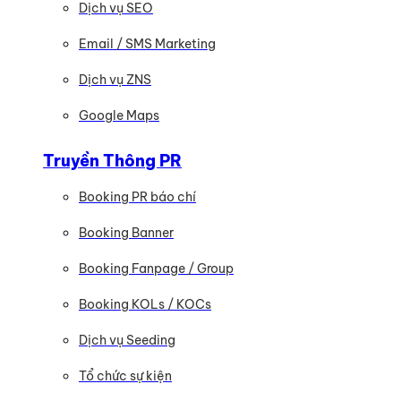
Dịch vụ SEO
Email / SMS Marketing
Dịch vụ ZNS
Google Maps
Truyền Thông PR
Booking PR báo chí
Booking Banner
Booking Fanpage / Group
Booking KOLs / KOCs
Dịch vụ Seeding
Tổ chức sự kiện