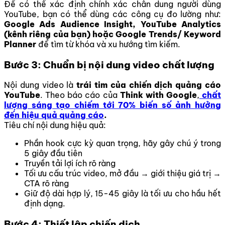
Để có thể xác định chính xác chân dung người dùng
YouTube, bạn có thể dùng các công cụ đo lường như:
Google Ads Audience Insight, YouTube Analytics
(kênh riêng của bạn) hoặc Google Trends/ Keyword
Planner
để tìm từ khóa và xu hướng tìm kiếm.
Bước 3: Chuẩn bị nội dung video chất lượng
Nội dung video là
trái tim của chiến dịch quảng cáo
YouTube
. Theo báo cáo của
Think with Google
,
chất
lượng sáng tạo chiếm tới 70% biến số ảnh hưởng
đến hiệu quả quảng cáo
.
Tiêu chí nội dung hiệu quả:
Phần hook cực kỳ quan trọng, hãy gây chú ý trong
5 giây đầu tiên
Truyền tải lợi ích rõ ràng
Tối ưu cấu trúc video, mở đầu → giới thiệu giá trị →
CTA rõ ràng
Giữ độ dài hợp lý, 15-45 giây là tối ưu cho hầu hết
định dạng.
Bước 4: Thiết lập chiến dịch