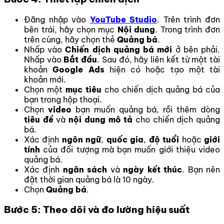
Đăng nhập vào
YouTube Studio
. Trên trình đơn
bên trái, hãy chọn mục
Nội dung
. Trong trình đơn
trên cùng, hãy chọn thẻ
Quảng bá
.
Nhấp vào
Chiến dịch quảng bá mới
ở bên phải.
Nhấp vào
Bắt đầu
. Sau đó, hãy liên kết từ một tài
khoản
Google Ads
hiện có hoặc tạo một tài
khoản mới.
Chọn một
mục tiêu
cho chiến dịch quảng bá của
bạn trong hộp thoại.
Chọn
video
bạn muốn quảng bá, rồi thêm dòng
tiêu đề
và
nội dung mô tả
cho chiến dịch quảng
bá.
Xác định
ngôn ngữ
,
quốc gia
,
độ tuổi
hoặc
giới
tính
của đối tượng mà bạn muốn giới thiệu video
quảng bá.
Xác định
ngân sách
và
ngày kết thúc
. Bạn nên
đặt thời gian quảng bá là 10 ngày.
Chọn
Quảng bá
.
Bước 5: Theo dõi và đo lường hiệu suất