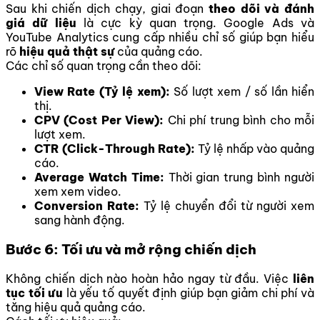
Sau khi chiến dịch chạy, giai đoạn
theo dõi và đánh
giá dữ liệu
là cực kỳ quan trọng. Google Ads và
YouTube Analytics cung cấp nhiều chỉ số giúp bạn hiểu
rõ
hiệu quả thật sự
của quảng cáo.
Các chỉ số quan trọng cần theo dõi:
View Rate (Tỷ lệ xem):
Số lượt xem / số lần hiển
thị.
CPV (Cost Per View):
Chi phí trung bình cho mỗi
lượt xem.
CTR (Click-Through Rate):
Tỷ lệ nhấp vào quảng
cáo.
Average Watch Time:
Thời gian trung bình người
xem xem video.
Conversion Rate:
Tỷ lệ chuyển đổi từ người xem
sang hành động.
Bước 6: Tối ưu và mở rộng chiến dịch
Không chiến dịch nào hoàn hảo ngay từ đầu. Việc
liên
tục tối ưu
là yếu tố quyết định giúp bạn giảm chi phí và
tăng hiệu quả quảng cáo.