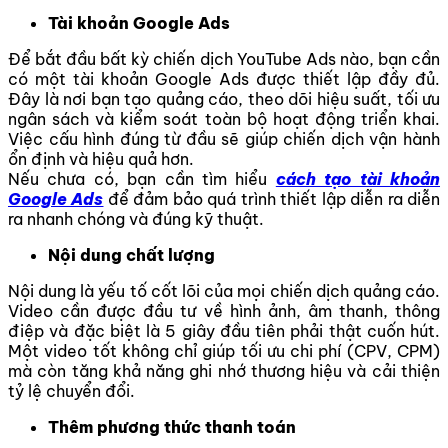
Tài khoản Google Ads
Để bắt đầu bất kỳ chiến dịch YouTube Ads nào, bạn cần
có một tài khoản Google Ads được thiết lập đầy đủ.
Đây là nơi bạn tạo quảng cáo, theo dõi hiệu suất, tối ưu
ngân sách và kiểm soát toàn bộ hoạt động triển khai.
Việc cấu hình đúng từ đầu sẽ giúp chiến dịch vận hành
ổn định và hiệu quả hơn.
Nếu chưa có, bạn cần tìm hiểu
cách tạo tài khoản
Google Ads
để đảm bảo quá trình thiết lập diễn ra diễn
ra nhanh chóng và đúng kỹ thuật.
Nội dung chất lượng
Nội dung là yếu tố cốt lõi của mọi chiến dịch quảng cáo.
Video cần được đầu tư về hình ảnh, âm thanh, thông
điệp và đặc biệt là 5 giây đầu tiên phải thật cuốn hút.
Một video tốt không chỉ giúp tối ưu chi phí (CPV, CPM)
mà còn tăng khả năng ghi nhớ thương hiệu và cải thiện
tỷ lệ chuyển đổi.
Thêm phương thức thanh toán