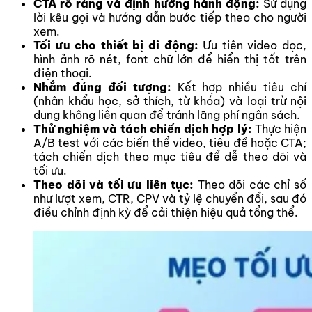
CTA rõ ràng và định hướng hành động:
Sử dụng
lời kêu gọi và hướng dẫn bước tiếp theo cho người
xem.
Tối ưu cho thiết bị di động:
Ưu tiên video dọc,
hình ảnh rõ nét, font chữ lớn để hiển thị tốt trên
điện thoại.
Nhắm đúng đối tượng:
Kết hợp nhiều tiêu chí
(nhân khẩu học, sở thích, từ khóa) và loại trừ nội
dung không liên quan để tránh lãng phí ngân sách.
Thử nghiệm và tách chiến dịch hợp lý:
Thực hiện
A/B test với các biến thể video, tiêu đề hoặc CTA;
tách chiến dịch theo mục tiêu để dễ theo dõi và
tối ưu.
Theo dõi và tối ưu liên tục:
Theo dõi các chỉ số
như lượt xem, CTR, CPV và tỷ lệ chuyển đổi, sau đó
điều chỉnh định kỳ để cải thiện hiệu quả tổng thể.