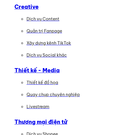
Creative
Dịch vụ Content
Quản trị Fanpage
Xây dựng kênh TikTok
Dịch vụ Social khác
Thiết kế - Media
Thiết kế đồ họa
Quay chụp chuyên nghiệp
Livestream
Thương mại điện tử
Dịch vụ Shopee