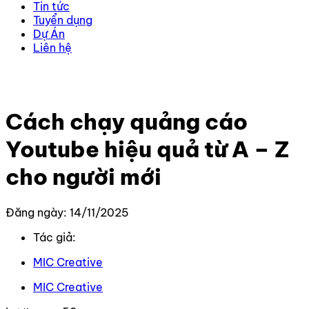
Tin tức
Tuyển dụng
Dự Án
Liên hệ
Trang chủ
–
Kiến thức
–
Youtube
–
Cách chạy quảng
cáo Youtube hiệu quả từ A – Z cho người mới
Cách chạy quảng cáo
Youtube hiệu quả từ A – Z
cho người mới
Đăng ngày: 14/11/2025
Tác giả:
MIC Creative
MIC Creative