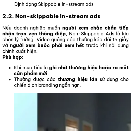
Định dạng Skippable in-stream ads
2.2. Non-skippable in-stream ads
Nếu doanh nghiệp muốn
người xem chắc chắn tiếp
nhận trọn vẹn thông điệp
, Non-Skippable Ads là lựa
chọn lý tưởng. Video quảng cáo thường kéo dài 15 giây
và
người xem buộc phải xem hết
trước khi nội dung
chính xuất hiện.
Phù hợp
:
Khi mục tiêu là
ghi nhớ thương hiệu hoặc ra mắt
sản phẩm mới
.
Thường được các
thương hiệu lớn
sử dụng cho
chiến dịch branding ngắn hạn.