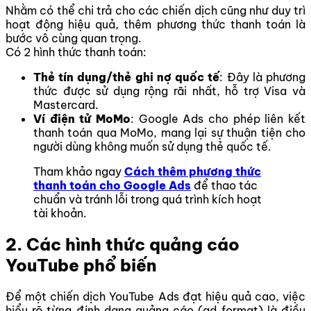
Nhằm có thể chi trả cho các chiến dịch cũng như duy trì
hoạt động hiệu quả, thêm phương thức thanh toán là
bước vô cùng quan trọng.
Có 2 hình thức thanh toán:
Thẻ tín dụng/thẻ ghi nợ quốc tế
: Đây là phương
thức được sử dụng rộng rãi nhất, hỗ trợ Visa và
Mastercard.
Ví điện tử MoMo
: Google Ads cho phép liên kết
thanh toán qua MoMo, mang lại sự thuận tiện cho
người dùng không muốn sử dụng thẻ quốc tế.
Tham khảo ngay
Cách thêm phương thức
thanh toán cho Google Ads
để thao tác
chuẩn và tránh lỗi trong quá trình kích hoạt
tài khoản.
2. Các hình thức quảng cáo
YouTube phổ biến
Để một chiến dịch YouTube Ads đạt hiệu quả cao, việc
hiểu rõ từng định dạng quảng cáo (ad format) là điều