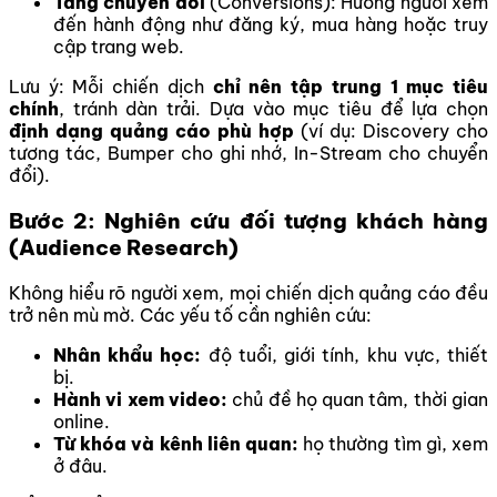
Tăng chuyển đổi
(Conversions): Hướng người xem
đến hành động như đăng ký, mua hàng hoặc truy
cập trang web.
Lưu ý: Mỗi chiến dịch
chỉ nên tập trung 1 mục tiêu
chính
, tránh dàn trải. Dựa vào mục tiêu để lựa chọn
định dạng quảng cáo phù hợp
(ví dụ: Discovery cho
tương tác, Bumper cho ghi nhớ, In-Stream cho chuyển
đổi).
Bước 2: Nghiên cứu đối tượng khách hàng
(Audience Research)
Không hiểu rõ người xem, mọi chiến dịch quảng cáo đều
trở nên mù mờ. Các yếu tố cần nghiên cứu:
Nhân khẩu học:
độ tuổi, giới tính, khu vực, thiết
bị.
Hành vi xem video:
chủ đề họ quan tâm, thời gian
online.
Từ khóa và kênh liên quan:
họ thường tìm gì, xem
ở đâu.