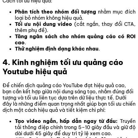
Cách tối ưu hiệu quả:
Phân tích theo nhóm đối tượng
nhằm mục đích
loại bỏ nhóm không hiệu quả.
Tối ưu nội dung video
(cắt ngắn, thay đổi CTA,
thêm phụ đề).
Tăng ngân sách cho nhóm quảng cáo có ROI
cao
.
Thử nghiệm định dạng khác nhau
.
4. Kinh nghiệm tối ưu quảng cáo
Youtube hiệu quả
Để chiến dịch quảng cáo YouTube đạt hiệu quả cao,
bạn cần kết hợp giữa nội dung sáng tạo, nhắm đúng đối
tượng và tối ưu liên tục dựa trên dữ liệu thực tế. Dưới
đây là những điểm quan trọng nhất giúp bạn tối ưu chiến
dịch một cách hiệu quả và tiết kiệm chi phí:
Tạo video ngắn, hấp dẫn ngay từ đầu:
Truyền
tải thông điệp chính trong 5–10 giây đầu và giữ độ
dài dưới 45 giây để duy trì tỷ lệ xem cao.