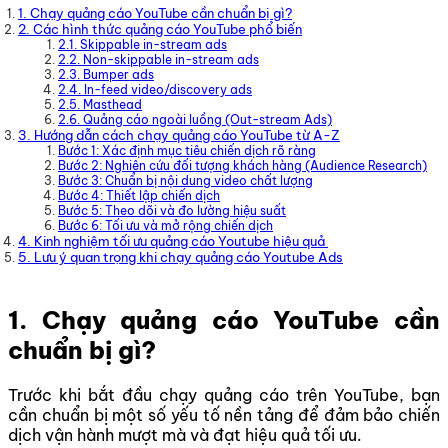
1. Chạy quảng cáo YouTube cần chuẩn bị gì?
2. Các hình thức quảng cáo YouTube phổ biến
2.1. Skippable in-stream ads
2.2. Non-skippable in-stream ads
2.3. Bumper ads
2.4. In-feed video/discovery ads
2.5. Masthead
2.6. Quảng cáo ngoài luồng (Out-stream Ads)
3. Hướng dẫn cách chạy quảng cáo YouTube từ A-Z
Bước 1: Xác định mục tiêu chiến dịch rõ ràng
Bước 2: Nghiên cứu đối tượng khách hàng (Audience Research)
Bước 3: Chuẩn bị nội dung video chất lượng
Bước 4: Thiết lập chiến dịch
Bước 5: Theo dõi và đo lường hiệu suất
Bước 6: Tối ưu và mở rộng chiến dịch
4. Kinh nghiệm tối ưu quảng cáo Youtube hiệu quả
5. Lưu ý quan trọng khi chạy quảng cáo Youtube Ads
1. Chạy quảng cáo YouTube cần
chuẩn bị gì?
Trước khi bắt đầu chạy quảng cáo trên YouTube, bạn
cần chuẩn bị một số yếu tố nền tảng để đảm bảo chiến
dịch vận hành mượt mà và đạt hiệu quả tối ưu.