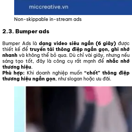
Non-skippable in-stream ads
2.3. Bumper ads
Bumper Ads là
dạng video siêu ngắn (6 giây)
được
thiết kế để
truyền tải thông điệp ngắn gọn, ghi nhớ
nhanh
và không thể bỏ qua. Dù chỉ vài giây, nhưng nếu
sáng tạo tốt, đây là công cụ rất mạnh để
nhắc nhớ
thương hiệu
.
Phù hợp:
Khi doanh nghiệp muốn
“chốt” thông điệp
thương hiệu ngắn gọn
, như slogan hoặc ưu đãi.