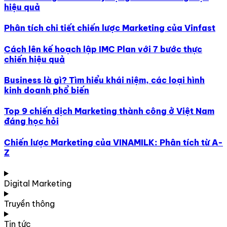
hiệu quả
Phân tích chi tiết chiến lược Marketing của Vinfast
Cách lên kế hoạch lập IMC Plan với 7 bước thực
chiến hiệu quả
Business là gì? Tìm hiểu khái niệm, các loại hình
kinh doanh phổ biến
Top 9 chiến dịch Marketing thành công ở Việt Nam
đáng học hỏi
Chiến lược Marketing của VINAMILK: Phân tích từ A-
Z
Digital Marketing
Truyền thông
Tin tức