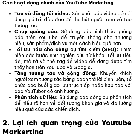
Các hoạt động chính của YouTube Marketing
Tạo và đăng tải video:
Sản xuất các video có nội
dung giá trị, độc đáo để thu hút người xem và tạo
tương tác.
Chạy quảng cáo:
Sử dụng các hình thức quảng
cáo trên YouTube để truyền thông cho thương
hiệu, sản phẩm/dịch vụ một cách hiệu quả hơn.
Tối ưu hóa cho công cụ tìm kiếm (SEO):
Thực
hiện các bước như nghiên cứu từ khóa, tối ưu tiêu
đề, mô tả và thẻ tag để video dễ dàng được tìm
thấy hơn trên YouTube và Google.
Tăng tương tác và cộng đồng:
Khuyến khích
người xem tương tác bằng cách trả lời bình luận, tổ
chức các buổi giao lưu trực tiếp hoặc hợp tác với
các YouTuber có ảnh hưởng.
Phân tích dữ liệu:
Sử dụng các công cụ phân tích
để hiểu rõ hơn về đối tượng khán giả và đo lường
hiệu quả của các chiến dịch.
2. Lợi ích quan trọng của Youtube
Markerting