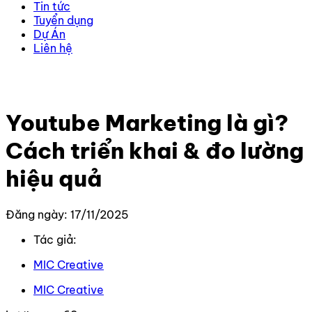
Tin tức
Tuyển dụng
Dự Án
Liên hệ
Trang chủ
–
Kiến thức
–
Youtube
–
Youtube Marketing
là gì? Cách triển khai & đo lường hiệu quả
Youtube Marketing là gì?
Cách triển khai & đo lường
hiệu quả
Đăng ngày: 17/11/2025
Tác giả:
MIC Creative
MIC Creative