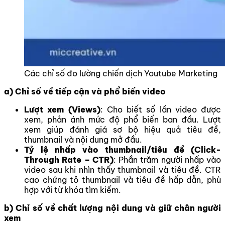
Các chỉ số đo lường chiến dịch Youtube Marketing
a) Chỉ số về tiếp cận và phổ biến video
Lượt xem (Views)
: Cho biết số lần video được
xem, phản ánh mức độ phổ biến ban đầu. Lượt
xem giúp đánh giá sơ bộ hiệu quả tiêu đề,
thumbnail và nội dung mở đầu.
Tỷ lệ nhấp vào thumbnail/tiêu đề (Click-
Through Rate – CTR)
: Phần trăm người nhấp vào
video sau khi nhìn thấy thumbnail và tiêu đề. CTR
cao chứng tỏ thumbnail và tiêu đề hấp dẫn, phù
hợp với từ khóa tìm kiếm.
b) Chỉ số về chất lượng nội dung và giữ chân người
xem