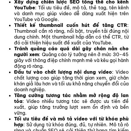
Xây dựng chiến lược SEO tổng thể cho kênh
YouTube
: Tối ưu tiêu đề, mô tả, thẻ tag, tên kênh
và danh mục giúp video dễ dàng xuất hiện trên
YouTube và Google.
Thiết kế thumbnail cuốn hút để tăng CTR
:
Thumbnail cần rõ ràng, nổi bật, truyền tải đúng nội
dung chính. Một thumbnail hấp dẫn có thể CTR, từ
đó cải thiện hiệu suất đề xuất của YouTube.
Tránh quảng cáo quá dài gây chán nản cho
người xem
: Quảng cáo lý tưởng nên ở mức 30-45
giây với thông điệp chính mạnh mẽ và kêu gọi hành
động rõ ràng.
Đầu tư vào chất lượng nội dung video
: Video
chất lượng cao giúp tăng thời gian xem, giữ chân
khán giả lâu hơn và tối ưu khả năng chuyển đổi của
doanh nghiệp.
Tăng cường tương tác nhằm mở rộng độ lan
tỏa
: Video nhiều tương tác sẽ được ưu tiên đề
xuất, giúp tăng trưởng lượt xem ổn định và bền
vững.
Tối ưu tiêu đề và mô tả video với từ khóa phù
hợp
: Sử dụng từ khóa đúng, đủ, tự nhiên. Mô tả rõ
ràng và chuẩn SEO sẽ cải thiện thứ hạng tìm kiếm