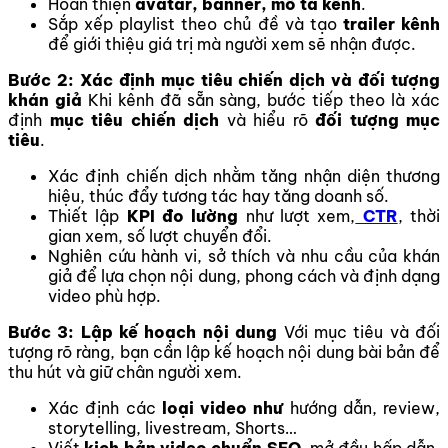
Hoàn thiện
avatar, banner, mô tả kênh
.
Sắp xếp playlist theo chủ đề và tạo
trailer kênh
để giới thiệu giá trị mà người xem sẽ nhận được.
Bước 2: Xác định mục tiêu chiến dịch và đối tượng
khán giả
Khi kênh đã sẵn sàng, bước tiếp theo là xác
định
mục tiêu chiến dịch
và hiểu rõ
đối tượng mục
tiêu
.
Xác định chiến dịch nhằm tăng nhận diện thương
hiệu, thúc đẩy tương tác hay tăng doanh số.
Thiết lập
KPI đo lường
như lượt xem,
CTR
, thời
gian xem, số lượt chuyển đổi.
Nghiên cứu hành vi, sở thích và nhu cầu của khán
giả để lựa chọn nội dung, phong cách và định dạng
video phù hợp.
Bước 3: Lập kế hoạch nội dung
Với mục tiêu và đối
tượng rõ ràng, bạn cần lập kế hoạch nội dung bài bản để
thu hút và giữ chân người xem.
Xác định các
loại video như
hướng dẫn, review,
storytelling, livestream, Shorts…