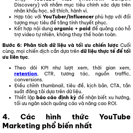
Discovery) với nhắm mục tiêu chính xác dựa trên
nhân khẩu học, sở thích, hành vi.
Hợp tác với
YouTuber/Influencer
phù hợp với đối
tượng mục tiêu để tăng tính thuyết phục.
Kết hợp nội dung
organic + paid
để quảng cáo hỗ
trợ video tự nhiên, không thay thế hoàn toàn.
Bước 6: Phân tích dữ liệu và tối ưu chiến lược
Cuối
cùng, mọi chiến dịch cần dựa trên
dữ liệu thực tế để tối
ưu liên tục
.
Theo dõi KPI như lượt xem, thời gian xem,
retention
, CTR, tương tác, nguồn traffic,
conversions.
Điều chỉnh thumbnail, tiêu đề, kịch bản, CTA, tần
suất đăng tải dựa trên dữ liệu.
Thiết lập
báo cáo định kỳ
để nhận biết xu hướng,
tối ưu ngân sách quảng cáo và nâng cao ROI.
4. Các hình thức YouTube
Marketing phổ biến nhất