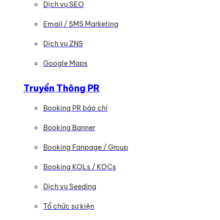
Dịch vụ SEO
Email / SMS Marketing
Dịch vụ ZNS
Google Maps
Truyền Thông PR
Booking PR báo chí
Booking Banner
Booking Fanpage / Group
Booking KOLs / KOCs
Dịch vụ Seeding
Tổ chức sự kiện