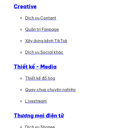
Creative
Dịch vụ Content
Quản trị Fanpage
Xây dựng kênh TikTok
Dịch vụ Social khác
Thiết kế - Media
Thiết kế đồ họa
Quay chụp chuyên nghiệp
Livestream
Thương mại điện tử
Dịch vụ Shopee