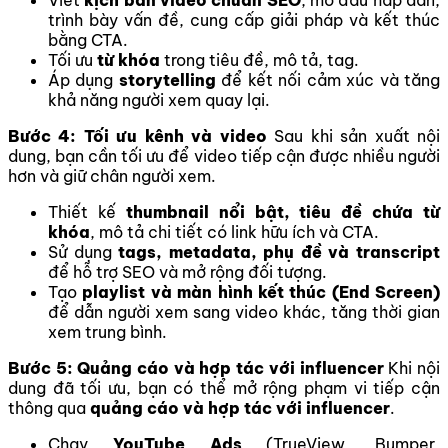
Viết
kịch bản video chuẩn SEO
, mở đầu hấp dẫn,
trình bày vấn đề, cung cấp giải pháp và kết thúc
bằng CTA.
Tối ưu
từ khóa
trong tiêu đề, mô tả, tag.
Áp dụng
storytelling
để kết nối cảm xúc và tăng
khả năng người xem quay lại.
Bước 4: Tối ưu kênh và video
Sau khi sản xuất nội
dung, bạn cần tối ưu để video tiếp cận được nhiều người
hơn và giữ chân người xem.
Thiết kế
thumbnail nổi bật, tiêu đề chứa từ
khóa
, mô tả chi tiết có link hữu ích và CTA.
Sử dụng
tags, metadata, phụ đề và transcript
để hỗ trợ SEO và mở rộng đối tượng.
Tạo
playlist và màn hình kết thúc (End Screen)
để dẫn người xem sang video khác, tăng thời gian
xem trung bình.
Bước 5: Quảng cáo và hợp tác với influencer
Khi nội
dung đã tối ưu, bạn có thể mở rộng phạm vi tiếp cận
thông qua
quảng cáo và hợp tác với influencer
.
Chạy
YouTube Ads
(TrueView, Bumper,