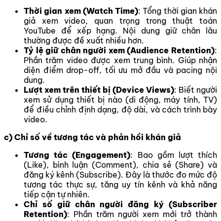
Thời gian xem (Watch Time)
: Tổng thời gian khán
giả xem video, quan trọng trong thuật toán
YouTube để xếp hạng. Nội dung giữ chân lâu
thường được đề xuất nhiều hơn.
Tỷ lệ giữ chân người xem (Audience Retention)
:
Phần trăm video được xem trung bình. Giúp nhận
diện điểm drop-off, tối ưu mở đầu và pacing nội
dung.
Lượt xem trên thiết bị (Device Views)
: Biết người
xem sử dụng thiết bị nào (di động, máy tính, TV)
để điều chỉnh định dạng, độ dài, và cách trình bày
video.
c) Chỉ số về tương tác và phản hồi khán giả
Tương tác (Engagement)
: Bao gồm lượt thích
(Like), bình luận (Comment), chia sẻ (Share) và
đăng ký kênh (Subscribe). Đây là thước đo mức độ
tương tác thực sự, tăng uy tín kênh và khả năng
tiếp cận tự nhiên.
Chỉ số giữ chân người đăng ký (Subscriber
Retention)
: Phần trăm người xem mới trở thành