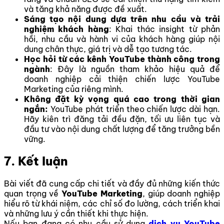
và tăng khả năng được đề xuất.
Sáng tạo nội dung dựa trên nhu cầu và trải
nghiệm khách hàng
: Khai thác insight từ phản
hồi, nhu cầu và hành vi của khách hàng giúp nội
dung chân thực, giá trị và dễ tạo tương tác.
Học hỏi từ các kênh YouTube thành công trong
ngành
: Đây là nguồn tham khảo hiệu quả để
doanh nghiệp cải thiện chiến lược YouTube
Marketing của riêng mình.
Không đặt kỳ vọng quá cao trong thời gian
ngắn:
YouTube phát triển theo chiến lược dài hạn.
Hãy kiên trì đăng tải đều đặn, tối ưu liên tục và
đầu tư vào nội dung chất lượng để tăng trưởng bền
vững.
7. Kết luận
Bài viết đã cung cấp chi tiết và đầy đủ những kiến thức
quan trọng về
YouTube Marketing
, giúp doanh nghiệp
hiểu rõ từ khái niệm, các chỉ số đo lường, cách triển khai
và những lưu ý cần thiết khi thực hiện.
Nếu bạn đang có nhu cầu sử dụng
dịch vụ YouTube