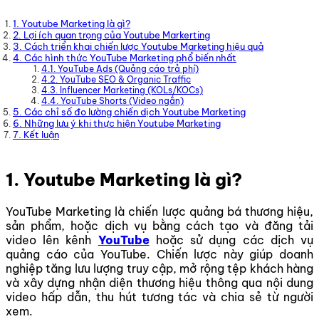
1. Youtube Marketing là gì?
2. Lợi ích quan trọng của Youtube Markerting
3. Cách triển khai chiến lược Youtube Marketing hiệu quả
4. Các hình thức YouTube Marketing phổ biến nhất
4.1. YouTube Ads (Quảng cáo trả phí)
4.2. YouTube SEO & Organic Traffic
4.3. Influencer Marketing (KOLs/KOCs)
4.4. YouTube Shorts (Video ngắn)
5. Các chỉ số đo lường chiến dịch Youtube Marketing
6. Những lưu ý khi thực hiện Youtube Marketing
7. Kết luận
1. Youtube Marketing là gì?
YouTube Marketing là chiến lược quảng bá thương hiệu,
sản phẩm, hoặc dịch vụ bằng cách tạo và đăng tải
video lên kênh
YouTube
hoặc sử dụng các dịch vụ
quảng cáo của YouTube. Chiến lược này giúp doanh
nghiệp tăng lưu lượng truy cập, mở rộng tệp khách hàng
và xây dựng nhận diện thương hiệu thông qua nội dung
video hấp dẫn, thu hút tương tác và chia sẻ từ người
xem.