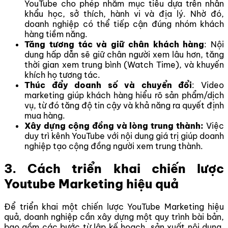
YouTube cho phép nhắm mục tiêu dựa trên nhân
khẩu học, sở thích, hành vi và địa lý. Nhờ đó,
doanh nghiệp có thể tiếp cận đúng nhóm khách
hàng tiềm năng.
Tăng tương tác và giữ chân khách hàng
: Nội
dung hấp dẫn sẽ giữ chân người xem lâu hơn, tăng
thời gian xem trung bình (Watch Time), và khuyến
khích họ tương tác.
Thúc đẩy doanh số và chuyển đổi
: Video
marketing giúp khách hàng hiểu rõ sản phẩm/dịch
vụ, từ đó tăng độ tin cậy và khả năng ra quyết định
mua hàng.
Xây dựng cộng đồng và lòng trung thành:
Việc
duy trì kênh YouTube với nội dung giá trị giúp doanh
nghiệp tạo cộng đồng người xem trung thành.
3. Cách triển khai chiến lược
Youtube Marketing hiệu quả
Để triển khai một chiến lược YouTube Marketing hiệu
quả, doanh nghiệp cần xây dựng một quy trình bài bản,
bao gồm các bước từ lập kế hoạch, sản xuất nội dung,