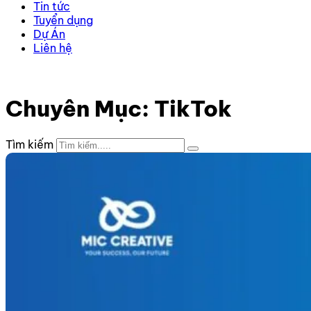
Tin tức
Tuyển dụng
Dự Án
Liên hệ
Trang chủ
–
Kiến thức
–
TikTok
Chuyên Mục: TikTok
Tìm kiếm