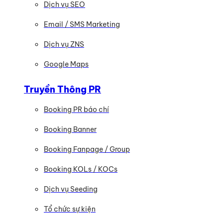
Dịch vụ SEO
Email / SMS Marketing
Dịch vụ ZNS
Google Maps
Truyền Thông PR
Booking PR báo chí
Booking Banner
Booking Fanpage / Group
Booking KOLs / KOCs
Dịch vụ Seeding
Tổ chức sự kiện