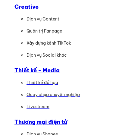
Creative
Dịch vụ Content
Quản trị Fanpage
Xây dựng kênh TikTok
Dịch vụ Social khác
Thiết kế - Media
Thiết kế đồ họa
Quay chụp chuyên nghiệp
Livestream
Thương mại điện tử
Dịch vụ Shopee