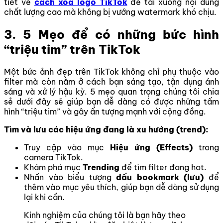
tiết về
cách xóa logo TikTok
để tải xuống nội dung
chất lượng cao mà không bị vướng watermark khó chịu.
3. 5 Mẹo để có những bức hình
“triệu tim” trên TikTok
Một bức ảnh đẹp trên TikTok không chỉ phụ thuộc vào
filter mà còn nằm ở cách bạn sáng tạo, tận dụng ánh
sáng và xử lý hậu kỳ. 5 mẹo quan trọng chúng tôi chia
sẻ dưới đây sẽ giúp bạn dễ dàng có được những tấm
hình “triệu tim” và gây ấn tượng mạnh với cộng đồng.
Tìm và lưu các hiệu ứng đang là xu hướng (trend):
Truy cập vào mục
Hiệu ứng (Effects)
trong
camera TikTok.
Khám phá mục
Trending
để tìm filter đang hot.
Nhấn vào biểu tượng
dấu bookmark (lưu)
để
thêm vào mục yêu thích, giúp bạn dễ dàng sử dụng
lại khi cần.
Kinh nghiệm của chúng tôi là bạn hãy theo