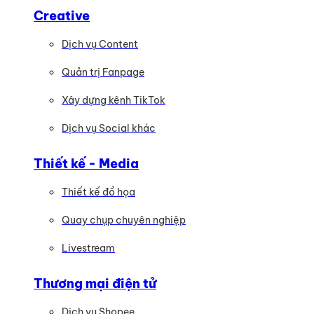
Creative
Dịch vụ Content
Quản trị Fanpage
Xây dựng kênh TikTok
Dịch vụ Social khác
Thiết kế - Media
Thiết kế đồ họa
Quay chụp chuyên nghiệp
Livestream
Thương mại điện tử
Dịch vụ Shopee