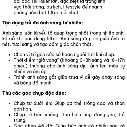
dõi các TikToker lớn, đặc biệt là trong lĩnh
vực thời trang, du lịch, lifestyle để nhanh
chóng nắm bắt filter mới nhất.
Tận dụng tối đa ánh sáng tự nhiên:
Ánh sáng luôn là yếu tố quan trọng nhất trong nhiếp ảnh,
kể cả khi bạn dùng filter. Ánh sáng đẹp sẽ giúp ảnh rõ
nét, tươi sáng và tạo cảm giác chân thật.
Chọn vị trí gần cửa sổ hoặc ngoài trời khi chụp.
Thời điểm “giờ vàng” (khoảng 6-8h sáng và 16-17h
chiều) thường cho ánh sáng dịu, ảnh lên màu tự
nhiên và ấm áp.
Tránh ánh sáng gắt giữa trưa vì dễ gây cháy sáng
và bóng đổ mạnh.
Thử các góc chụp độc đáo:
Chụp từ dưới lên: Giúp cơ thể trông cao và thon
gọn hơn.
Chụp từ trên xuống: Tạo hiệu ứng đáng yêu, trẻ
trung.
Góc chéo 45 độ: Giúp bức ảnh có chiều sâu và