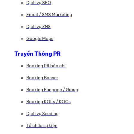
Dịch vụ SEO
Email / SMS Marketing
Dịch vụ ZNS
Google Maps
Truyền Thông PR
Booking PR báo chí
Booking Banner
Booking Fanpage / Group
Booking KOLs / KOCs
Dịch vụ Seeding
Tổ chức sự kiện