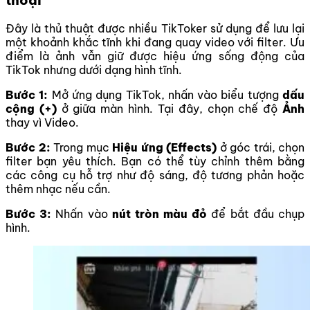
thoại
Đây là thủ thuật được nhiều TikToker sử dụng để lưu lại
một khoảnh khắc tĩnh khi đang quay video với filter. Ưu
điểm là ảnh vẫn giữ được hiệu ứng sống động của
TikTok nhưng dưới dạng hình tĩnh.
Bước 1:
Mở ứng dụng TikTok, nhấn vào biểu tượng
dấu
cộng (+)
ở giữa màn hình. Tại đây, chọn chế độ
Ảnh
thay vì Video.
Bước 2:
Trong mục
Hiệu ứng (Effects)
ở góc trái, chọn
filter bạn yêu thích. Bạn có thể tùy chỉnh thêm bằng
các công cụ hỗ trợ như độ sáng, độ tương phản hoặc
thêm nhạc nếu cần.
Bước 3:
Nhấn vào
nút tròn màu đỏ
để bắt đầu chụp
hình.