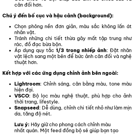
cân đối hơn.
Chú ý đến bố cục và hậu cảnh (background):
Chọn phông nền đơn giản, màu sắc không lấn át
nhân vật.
Tránh những chi tiết thừa gây mất tập trung như
rác, đồ đạc bừa bộn.
Áp dụng quy tắc
1/3 trong nhiếp ảnh
: Đặt nhân
vật lệch sang một bên để bức ảnh cân đối và nghệ
thuật hơn.
Kết hợp với các ứng dụng chỉnh ảnh bên ngoài:
Lightroom
: Chỉnh sáng, cân bằng màu, tone màu
hiện đại.
VSCO
: Bộ lọc màu nghệ thuật, phù hợp cho ảnh
thời trang, lifestyle.
Snapseed
: Dễ dùng, chỉnh chi tiết nhỏ như làm mịn
da, tăng độ nét.
Lưu ý:
Hãy giữ cho phong cách chỉnh màu
nhất quán. Một feed đồng bộ sẽ giúp bạn tạo