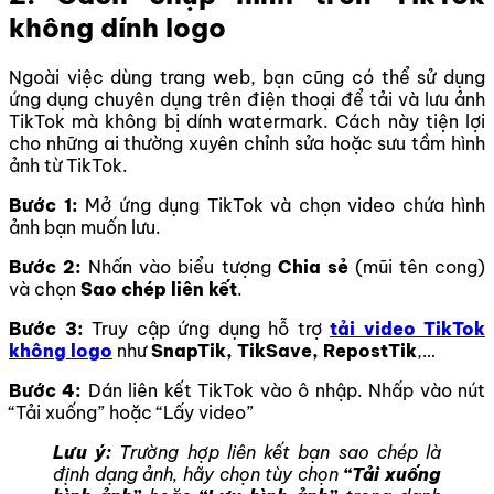
không dính logo
Ngoài việc dùng trang web, bạn cũng có thể sử dụng
ứng dụng chuyên dụng trên điện thoại để tải và lưu ảnh
TikTok mà không bị dính watermark. Cách này tiện lợi
cho những ai thường xuyên chỉnh sửa hoặc sưu tầm hình
ảnh từ TikTok.
Bước 1:
Mở ứng dụng TikTok và chọn video chứa hình
ảnh bạn muốn lưu.
Bước 2:
Nhấn vào biểu tượng
Chia sẻ
(mũi tên cong)
và chọn
Sao chép liên kết
.
Bước 3:
Truy cập ứng dụng hỗ trợ
tải video TikTok
không logo
như
SnapTik, TikSave, RepostTik
,…
Bước 4:
Dán liên kết TikTok vào ô nhập. Nhấp vào nút
“Tải xuống” hoặc “Lấy video”
Lưu ý:
Trường hợp liên kết bạn sao chép là
định dạng ảnh, hãy chọn tùy chọn
“Tải xuống