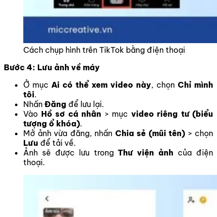
Cách chụp hình trên TikTok bằng điện thoại
Bước 4: Lưu ảnh về máy
Ở mục
Ai có thể xem video này
, chọn
Chỉ mình
tôi
.
Nhấn
Đăng
để lưu lại.
Vào
Hồ sơ cá nhân
> mục
video riêng tư (biểu
tượng ổ khóa)
.
Mở ảnh vừa đăng, nhấn
Chia sẻ (mũi tên)
> chọn
Lưu
để tải về.
Ảnh sẽ được lưu trong
Thư viện ảnh
của điện
thoại.