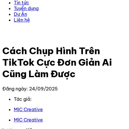
Tin tức
Tuyển dụng
Dự Án
Liên hệ
Trang chủ
–
Kiến thức
–
TikTok
–
Cách Chụp Hình Trên
TikTok Cực Đơn Giản Ai Cũng Làm Được
Cách Chụp Hình Trên
TikTok Cực Đơn Giản Ai
Cũng Làm Được
Đăng ngày: 24/09/2025
Tác giả:
MIC Creative
MIC Creative