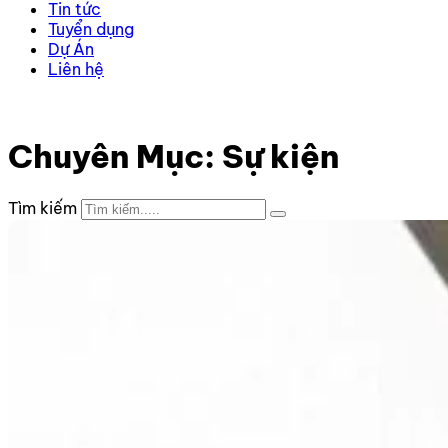
Tin tức
Tuyển dụng
Dự Án
Liên hệ
Trang chủ
–
Sự kiện
Chuyên Mục: Sự kiện
Tìm kiếm