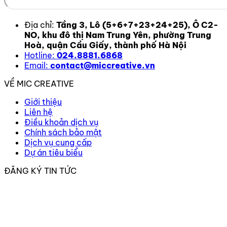
Địa chỉ:
Tầng 3, Lô (5+6+7+23+24+25), Ô C2-
NO, khu đô thị Nam Trung Yên, phường Trung
Hoà, quận Cầu Giấy, thành phố Hà Nội
Hotline:
024.8881.6868
Email:
contact@miccreative.vn
VỀ MIC CREATIVE
Giới thiệu
Liên hệ
Điều khoản dịch vụ
Chính sách bảo mật
Dịch vụ cung cấp
Dự án tiêu biểu
ĐĂNG KÝ TIN TỨC