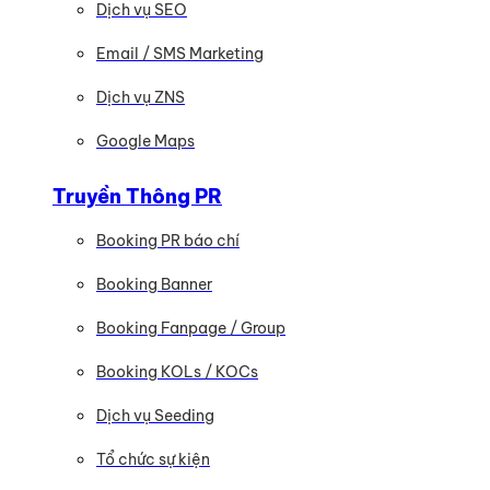
Dịch vụ SEO
Email / SMS Marketing
Dịch vụ ZNS
Google Maps
Truyền Thông PR
Booking PR báo chí
Booking Banner
Booking Fanpage / Group
Booking KOLs / KOCs
Dịch vụ Seeding
Tổ chức sự kiện