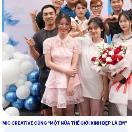
MIC CREATIVE CÙNG “MỘT NỬA THẾ GIỚI XINH ĐẸP LÀ EM”