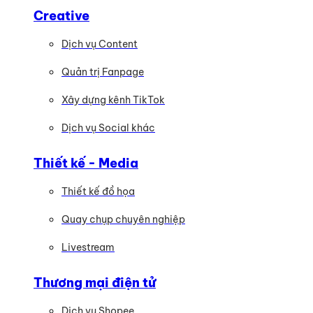
Creative
Dịch vụ Content
Quản trị Fanpage
Xây dựng kênh TikTok
Dịch vụ Social khác
Thiết kế - Media
Thiết kế đồ họa
Quay chụp chuyên nghiệp
Livestream
Thương mại điện tử
Dịch vụ Shopee