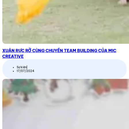
XUÂN RỰC RỠ CÙNG CHUYẾN TEAM BUILDING CỦA MIC
CREATIVE
Sự kiện
17/07/2024