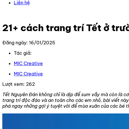
Liên hệ
Trang chủ
–
Tin Tức Mới Nhất
–
21+ cách trang trí Tết ở 
21+ cách trang trí Tết ở t
Đăng ngày: 16/01/2025
Tác giả:
MIC Creative
MIC Creative
Lượt xem:
262
Tết Nguyên Đán không chỉ là dịp để sum vầy mà còn là c
trang trí độc đáo và an toàn cho các em nhỏ, bài viết n
phá ngay những gợi ý tuyệt vời để mùa xuân của các bé 