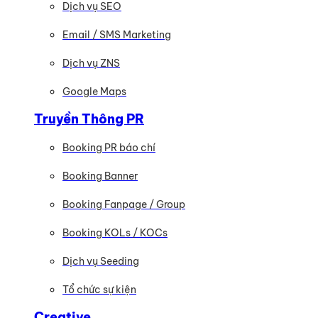
Dịch vụ SEO
Email / SMS Marketing
Dịch vụ ZNS
Google Maps
Truyền Thông PR
Booking PR báo chí
Booking Banner
Booking Fanpage / Group
Booking KOLs / KOCs
Dịch vụ Seeding
Tổ chức sự kiện
Creative