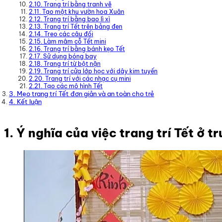
2.10. Trang trí bằng tranh vẽ
2.11. Tạo một khu vườn hoa Xuân
2.12. Trang trí bằng bao lì xì
2.13. Trang trí Tết trên bảng đen
2.14. Treo các câu đối
2.15. Làm mâm cỗ Tết mini
2.16. Trang trí bằng bánh kẹo Tết
2.17. Sử dụng bóng bay
2.18. Trang trí từ bột nặn
2.19. Trang trí cửa lớp học với dây kim tuyến
2.20. Trang trí với các nhạc cụ mini
2.21. Tạo các mô hình Tết
3. Mẹo trang trí Tết đơn giản và an toàn cho trẻ
4. Kết luận
1. Ý nghĩa của việc trang trí Tết ở