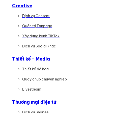
Creative
Dịch vụ Content
Quản trị Fanpage
Xây dựng kênh TikTok
Dịch vụ Social khác
Thiết kế - Media
Thiết kế đồ họa
Quay chụp chuyên nghiệp
Livestream
Thương mại điện tử
Dịch vụ Shopee