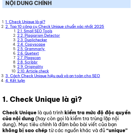
NỘI DUNG CHÍNH
1. Check Unique là gì?
2. Top 10 công cụ Check Unique chuẩn xác nhất 2025
2.1. Small SEO Tools
2.2. Plagiarism Detector
2.3. Duplichecker
2.4. Copyscape
2.5. Grammarly
2.6. Quetext
2.7. Plagscan
2.8. Scribbr
2.9. Originality
2.10. Article check
3. Cách Check Unique hiệu quả và an toàn cho SEO
4. Kết luận
1. Check Unique là gì?
Check Unique
là quá trình
kiểm tra mức độ độc quyền
của nội dung
(hay còn gọi là kiểm tra trùng lặp nội
dung). Mục tiêu chính là đảm bảo bài viết của bạn
không bị sao chép
từ các nguồn khác và đủ
“unique”