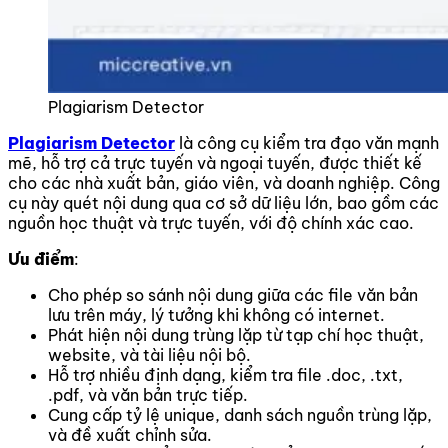
Plagiarism Detector
Plagiarism Detector
là công cụ kiểm tra đạo văn mạnh
mẽ, hỗ trợ cả trực tuyến và ngoại tuyến, được thiết kế
cho các nhà xuất bản, giáo viên, và doanh nghiệp. Công
cụ này quét nội dung qua cơ sở dữ liệu lớn, bao gồm các
nguồn học thuật và trực tuyến, với độ chính xác cao.
Ưu điểm
:
Cho phép so sánh nội dung giữa các file văn bản
lưu trên máy, lý tưởng khi không có internet.
Phát hiện nội dung trùng lặp từ tạp chí học thuật,
website, và tài liệu nội bộ.
Hỗ trợ nhiều định dạng, kiểm tra file .doc, .txt,
.pdf, và văn bản trực tiếp.
Cung cấp tỷ lệ unique, danh sách nguồn trùng lặp,
và đề xuất chỉnh sửa.