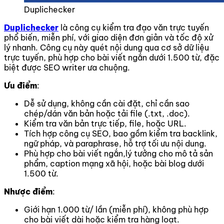
Duplichecker
Duplichecker
là công cụ kiểm tra đạo văn trực tuyến
phổ biến, miễn phí, với giao diện đơn giản và tốc độ xử
lý nhanh. Công cụ này quét nội dung qua cơ sở dữ liệu
trực tuyến, phù hợp cho bài viết ngắn dưới 1.500 từ, đặc
biệt được SEO writer ưa chuộng.
Ưu điểm
:
Dễ sử dụng, không cần cài đặt, chỉ cần sao
chép/dán văn bản hoặc tải file (.txt, .doc).
Kiểm tra văn bản trực tiếp, file, hoặc URL.
Tích hợp công cụ SEO, bao gồm kiểm tra backlink,
ngữ pháp, và paraphrase, hỗ trợ tối ưu nội dung.
Phù hợp cho bài viết ngắn,lý tưởng cho mô tả sản
phẩm, caption mạng xã hội, hoặc bài blog dưới
1.500 từ.
Nhược điểm
:
Giới hạn 1.000 từ/ lần (miễn phí), không phù hợp
cho bài viết dài hoặc kiểm tra hàng loạt.