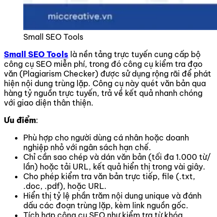
Small SEO Tools
Small SEO Tools
là nền tảng trực tuyến cung cấp bộ
công cụ SEO miễn phí, trong đó công cụ kiểm tra đạo
văn (Plagiarism Checker) được sử dụng rộng rãi để phát
hiện nội dung trùng lặp. Công cụ này quét văn bản qua
hàng tỷ nguồn trực tuyến, trả về kết quả nhanh chóng
với giao diện thân thiện.
Ưu điểm
:
Phù hợp cho người dùng cá nhân hoặc doanh
nghiệp nhỏ với ngân sách hạn chế.
Chỉ cần sao chép và dán văn bản (tối đa 1.000 từ/
lần) hoặc tải URL, kết quả hiển thị trong vài giây.
Cho phép kiểm tra văn bản trực tiếp, file (.txt,
.doc, .pdf), hoặc URL.
Hiển thị tỷ lệ phần trăm nội dung unique và đánh
dấu các đoạn trùng lặp, kèm link nguồn gốc.
Tích hợp công cụ SEO như kiểm tra từ khóa,