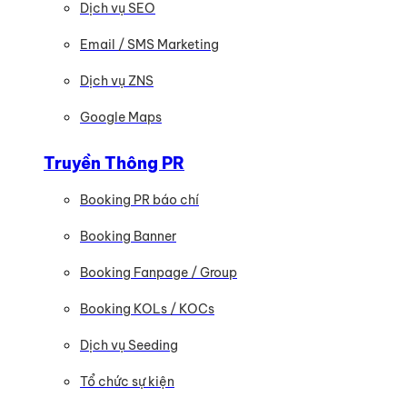
Dịch vụ SEO
Email / SMS Marketing
Dịch vụ ZNS
Google Maps
Truyền Thông PR
Booking PR báo chí
Booking Banner
Booking Fanpage / Group
Booking KOLs / KOCs
Dịch vụ Seeding
Tổ chức sự kiện