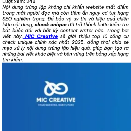
Lượt xem:
248
Nội dung trùng lặp không chỉ khiến website mất điểm
trong mắt người đọc mà còn tiềm ẩn nguy cơ tụt hạng
SEO nghiêm trọng. Để bảo vệ uy tín và hiệu quả chiến
lược nội dung,
check unique
đã trở thành bước kiểm tra
bắt buộc đối với bất kỳ content writer nào. Trong bài
viết này,
MIC Creative
sẽ giới thiệu top 10 công cụ
check unique chính xác nhất 2025, đồng thời chia sẻ
mẹo xử lý nội dung trùng lặp hiệu quả, giúp bạn tạo ra
những bài viết khác biệt và bền vững trên bảng xếp hạng
tìm kiếm.