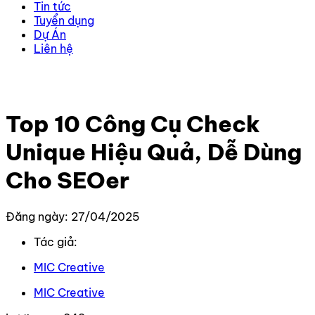
Tin tức
Tuyển dụng
Dự Án
Liên hệ
Trang chủ
–
Kiến thức
–
Content
–
Top 10 Công Cụ
Check Unique Hiệu Quả, Dễ Dùng Cho SEOer
Top 10 Công Cụ Check
Unique Hiệu Quả, Dễ Dùng
Cho SEOer
Đăng ngày: 27/04/2025
Tác giả:
MIC Creative
MIC Creative