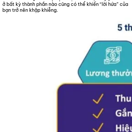
ở bất kỳ thành phần nào cũng có thể khiến “lời hứa” của
bạn trở nên khập khiễng.