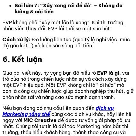
Sai lầm 7: “Xây xong rồi để đó” – Không đo
lường & cải tiến
EVP không phải “xây một lần là xong”. Khi thị trường,
nhân viên thay đổi, EVP lỗi thời sẽ mất sức hút.
Cách xử lý:
Đo lường liên tục (qua tỷ lệ nghỉ việc, mức
độ gắn kết…) và luôn sẵn sàng cải tiến.
6. Kết luận
Qua bài viết này, hy vọng bạn đã hiểu rõ
EVP là gì
, vai
trò của nó trong chiến lược nhân sự và cách xây dựng
một EVP hiệu quả. Một EVP không chỉ là “lời hứa” mà
còn là công cụ chiến lược giúp doanh nghiệp thu hút, giữ
chân nhân tài và nâng cao sức mạnh cạnh tranh.
Nếu bạn đang có nhu cầu liên quan đến
dịch vụ
Marketing tổng thể
cùng các dịch vụ khác, hãy liên hệ
ngay với
MIC Creative
để được tư vấn giải pháp tối ưu
nhất. Chúng tôi tự tin là đối tác Marketing nắm bắt thị
trường, thấu hiểu khách hàng, thành thạo công cụ và