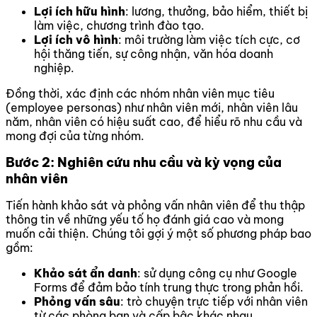
Lợi ích hữu hình
: lương, thưởng, bảo hiểm, thiết bị
làm việc, chương trình đào tạo.
Lợi ích vô hình
: môi trường làm việc tích cực, cơ
hội thăng tiến, sự công nhận, văn hóa doanh
nghiệp.
Đồng thời, xác định các nhóm nhân viên mục tiêu
(employee personas) như nhân viên mới, nhân viên lâu
năm, nhân viên có hiệu suất cao, để hiểu rõ nhu cầu và
mong đợi của từng nhóm.
Bước 2: Nghiên cứu nhu cầu và kỳ vọng của
nhân viên
Tiến hành khảo sát và phỏng vấn nhân viên để thu thập
thông tin về những yếu tố họ đánh giá cao và mong
muốn cải thiện. Chúng tôi gợi ý một số phương pháp bao
gồm:
Khảo sát ẩn danh
: sử dụng công cụ như Google
Forms để đảm bảo tính trung thực trong phản hồi.
Phỏng vấn sâu
: trò chuyện trực tiếp với nhân viên
từ các phòng ban và cấp bậc khác nhau.