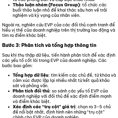
Thảo luận nhóm (Focus Group)
: tổ chức các
buổi thảo luận nhỏ để khai thác sâu hơn về trải
nghiệm và kỳ vọng của nhân viên.
Ngoài ra, nghiên cứu EVP của các đối thủ cạnh tranh để
hiểu vị thế của doanh nghiệp trên thị trường lao động và
tìm ra điểm khác biệt.
Bước 3: Phân tích và tổng hợp thông tin
Sau khi thu thập dữ liệu, tiến hành phân tích để xác định
các yếu tố cốt lõi trong EVP của doanh nghiệp. Các
bước bao gồm:
Tổng hợp dữ liệu
: tìm kiếm các chủ đề, từ khóa và
cảm xúc được lặp lại nhiều nhất từ kết quả khảo
sát và phỏng vấn.
Phân tích đối thủ
: so sánh các yếu tố EVP của
doanh nghiệp với đối thủ để xác định điểm mạnh
và điểm khác biệt.
Xác định các “trụ cột” giá trị
: chọn ra 3-5 chủ
đề nổi bật nhất, định hình nên những “trụ cột”
chính cho EVP của doanh nghiệp.