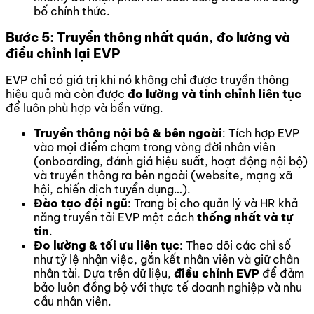
bố chính thức.
Bước 5: Truyền thông nhất quán, đo lường và
điều chỉnh lại EVP
EVP chỉ có giá trị khi nó không chỉ được truyền thông
hiệu quả mà còn được
đo lường và tinh chỉnh liên tục
để luôn phù hợp và bền vững.
Truyền thông nội bộ & bên ngoài
: Tích hợp EVP
vào mọi điểm chạm trong vòng đời nhân viên
(onboarding, đánh giá hiệu suất, hoạt động nội bộ)
và truyền thông ra bên ngoài (website, mạng xã
hội, chiến dịch tuyển dụng…).
Đào tạo đội ngũ
: Trang bị cho quản lý và HR khả
năng truyền tải EVP một cách
thống nhất và tự
tin
.
Đo lường & tối ưu liên tục
: Theo dõi các chỉ số
như tỷ lệ nhận việc, gắn kết nhân viên và giữ chân
nhân tài. Dựa trên dữ liệu,
điều chỉnh EVP
để đảm
bảo luôn đồng bộ với thực tế doanh nghiệp và nhu
cầu nhân viên.