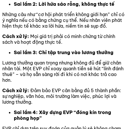
Sai lầm 2: Lời hứa sáo rỗng, không thực tế
Những câu như “cơ hội phát triển không giới hạn” chỉ có
ý nghĩa nếu có bằng chứng cụ thể. Nếu nhân viên phát
hiện thực tế khác xa lời hứa, niềm tin sẽ sụp đổ.
Cách xử lý:
Mọi giá trị phải có minh chứng từ chính
sách và hoạt động thực tế.
Sai lầm 3: Chỉ tập trung vào lương thưởng
Lương thưởng quan trọng nhưng không đủ để giữ chân
nhân tài. Một EVP chỉ xoay quanh tiền sẽ hút “lính đánh
thuê” – và họ sẵn sàng rời đi khi có nơi khác trả cao
hơn.
Cách xử lý:
Đảm bảo EVP cân bằng đủ 5 thành phần:
sự nghiệp, văn hóa, môi trường làm việc, phúc lợi và
lương thưởng.
Sai lầm 4: Xây dựng EVP “đóng kín trong
phòng họp”
EVP chỉ dựa trên suy đoán của quản lý sẽ không chạm