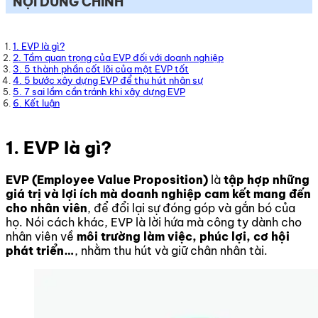
NỘI DUNG CHÍNH
1. EVP là gì?
2. Tầm quan trọng của EVP đối với doanh nghiệp
3. 5 thành phần cốt lõi của một EVP tốt
4. 5 bước xây dựng EVP để thu hút nhân sự
5. 7 sai lầm cần tránh khi xây dựng EVP
6. Kết luận
1. EVP là gì?
EVP (Employee Value Proposition)
là
tập hợp những
giá trị và lợi ích mà doanh nghiệp cam kết mang đến
cho nhân viên
, để đổi lại sự đóng góp và gắn bó của
họ. Nói cách khác, EVP là lời hứa mà công ty dành cho
nhân viên về
môi trường làm việc, phúc lợi, cơ hội
phát triển…
, nhằm thu hút và giữ chân nhân tài.