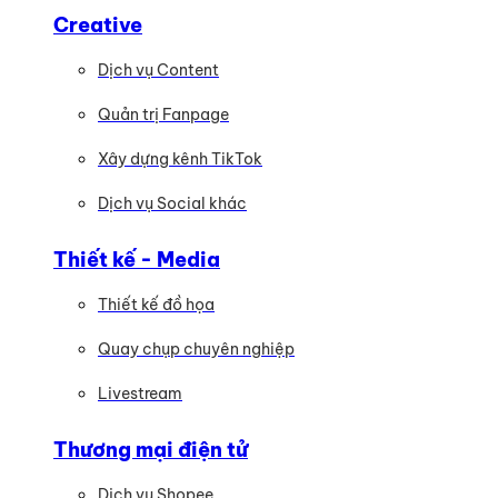
Creative
Dịch vụ Content
Quản trị Fanpage
Xây dựng kênh TikTok
Dịch vụ Social khác
Thiết kế - Media
Thiết kế đồ họa
Quay chụp chuyên nghiệp
Livestream
Thương mại điện tử
Dịch vụ Shopee