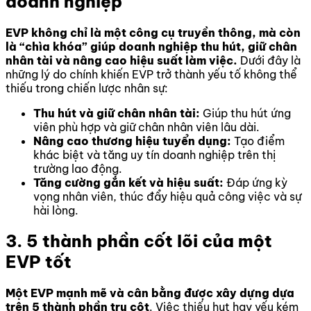
doanh nghiệp
EVP không chỉ là một công cụ truyền thông, mà còn
là “chìa khóa” giúp doanh nghiệp thu hút, giữ chân
nhân tài và nâng cao hiệu suất làm việc.
Dưới đây là
những lý do chính khiến EVP trở thành yếu tố không thể
thiếu trong chiến lược nhân sự:
Thu hút và giữ chân nhân tài:
Giúp thu hút ứng
viên phù hợp và giữ chân nhân viên lâu dài.
Nâng cao thương hiệu tuyển dụng:
Tạo điểm
khác biệt và tăng uy tín doanh nghiệp trên thị
trường lao động.
Tăng cường gắn kết và hiệu suất:
Đáp ứng kỳ
vọng nhân viên, thúc đẩy hiệu quả công việc và sự
hài lòng.
3. 5 thành phần cốt lõi của một
EVP tốt
Một EVP mạnh mẽ và cân bằng được xây dựng dựa
trên 5 thành phần trụ cột
. Việc thiếu hụt hay yếu kém