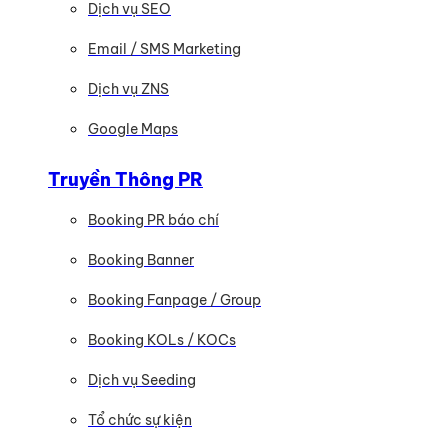
Dịch vụ SEO
Email / SMS Marketing
Dịch vụ ZNS
Google Maps
Truyền Thông PR
Booking PR báo chí
Booking Banner
Booking Fanpage / Group
Booking KOLs / KOCs
Dịch vụ Seeding
Tổ chức sự kiện