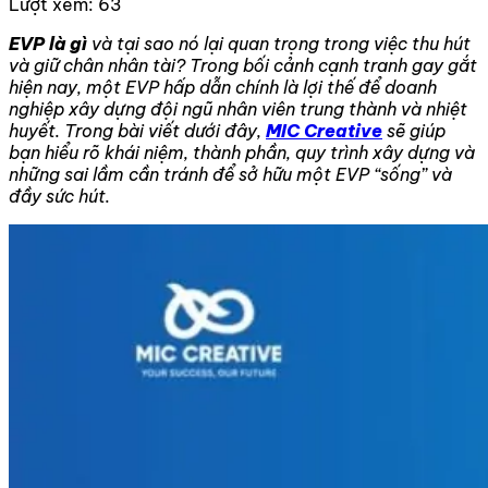
Lượt xem:
63
EVP là gì
và tại sao nó lại quan trọng trong việc thu hút
và giữ chân nhân tài? Trong bối cảnh cạnh tranh gay gắt
hiện nay, một EVP hấp dẫn chính là lợi thế để doanh
nghiệp xây dựng đội ngũ nhân viên trung thành và nhiệt
huyết. Trong bài viết dưới đây,
MIC Creative
sẽ giúp
bạn hiểu rõ khái niệm, thành phần, quy trình xây dựng và
những sai lầm cần tránh để sở hữu một EVP “sống” và
đầy sức hút.