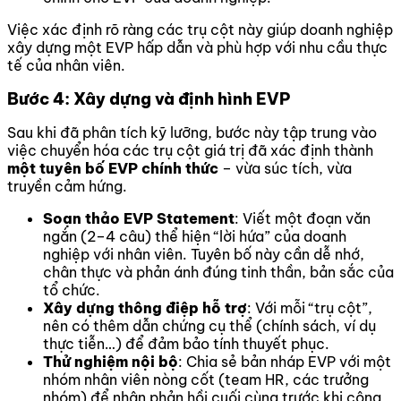
Việc xác định rõ ràng các trụ cột này giúp doanh nghiệp
xây dựng một EVP hấp dẫn và phù hợp với nhu cầu thực
tế của nhân viên.
Bước 4: Xây dựng và định hình EVP
Sau khi đã phân tích kỹ lưỡng, bước này tập trung vào
việc chuyển hóa các trụ cột giá trị đã xác định thành
một tuyên bố EVP chính thức
– vừa súc tích, vừa
truyền cảm hứng.
Soạn thảo EVP Statement
: Viết một đoạn văn
ngắn (2–4 câu) thể hiện “lời hứa” của doanh
nghiệp với nhân viên. Tuyên bố này cần dễ nhớ,
chân thực và phản ánh đúng tinh thần, bản sắc của
tổ chức.
Xây dựng thông điệp hỗ trợ
: Với mỗi “trụ cột”,
nên có thêm dẫn chứng cụ thể (chính sách, ví dụ
thực tiễn…) để đảm bảo tính thuyết phục.
Thử nghiệm nội bộ
: Chia sẻ bản nháp EVP với một
nhóm nhân viên nòng cốt (team HR, các trưởng
nhóm) để nhận phản hồi cuối cùng trước khi công