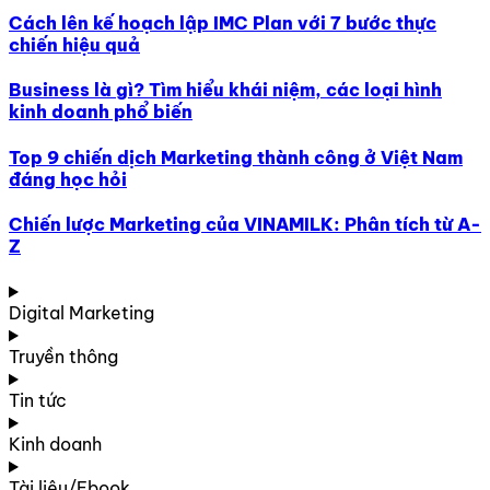
Cách lên kế hoạch lập IMC Plan với 7 bước thực
chiến hiệu quả
Business là gì? Tìm hiểu khái niệm, các loại hình
kinh doanh phổ biến
Top 9 chiến dịch Marketing thành công ở Việt Nam
đáng học hỏi
Chiến lược Marketing của VINAMILK: Phân tích từ A-
Z
Digital Marketing
Truyền thông
Tin tức
Kinh doanh
Tài liệu/Ebook