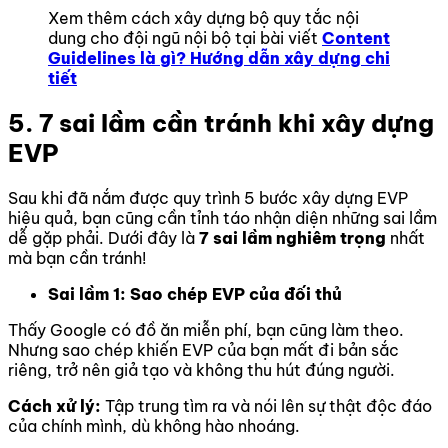
Xem thêm cách xây dựng bộ quy tắc nội
dung cho đội ngũ nội bộ tại bài viết
Content
Guidelines là gì? Hướng dẫn xây dựng chi
tiết
5. 7 sai lầm cần tránh khi xây dựng
EVP
Sau khi đã nắm được quy trình 5 bước xây dựng EVP
hiệu quả, bạn cũng cần tỉnh táo nhận diện những sai lầm
dễ gặp phải. Dưới đây là
7 sai lầm nghiêm trọng
nhất
mà bạn cần tránh!
Sai lầm 1: Sao chép EVP của đối thủ
Thấy Google có đồ ăn miễn phí, bạn cũng làm theo.
Nhưng sao chép khiến EVP của bạn mất đi bản sắc
riêng, trở nên giả tạo và không thu hút đúng người.
Cách xử lý:
Tập trung tìm ra và nói lên sự thật độc đáo
của chính mình, dù không hào nhoáng.