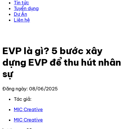
Tin tức
Tuyển dụng
Dự Án
Liên hệ
Trang chủ
–
Kiến thức
–
Kiến thức Marketing
–
EVP là
gì? 5 bước xây dựng EVP để thu hút nhân sự
EVP là gì? 5 bước xây
dựng EVP để thu hút nhân
sự
Đăng ngày: 08/06/2025
Tác giả:
MIC Creative
MIC Creative