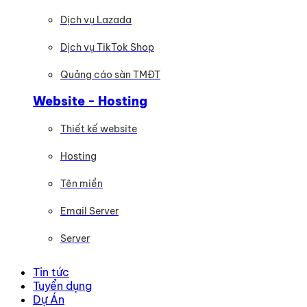
Dịch vụ Lazada
Dịch vụ TikTok Shop
Quảng cáo sàn TMĐT
Website - Hosting
Thiết kế website
Hosting
Tên miền
Email Server
Server
Tin tức
Tuyển dụng
Dự Án