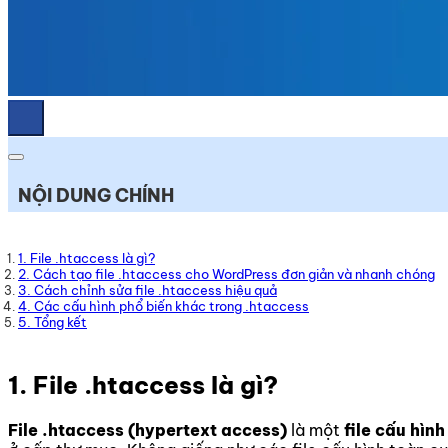
NỘI DUNG CHÍNH
1. File .htaccess là gì?
2. Cách tạo file .htaccess cho WordPress đơn giản và nhanh chóng
3. Cách chỉnh sửa file .htaccess hiệu quả
4. Các cấu hình phổ biến khác trong .htaccess
5. Tổng kết
1.
File .htaccess là gì?
File .htaccess
(hypertext access)
là một
file cấu hì