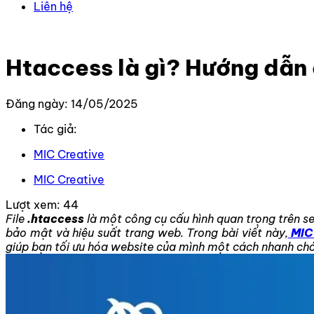
Liên hệ
Trang chủ
–
Kiến thức
–
Thiết kế Website
–
Htaccess là g
Htaccess là gì? Hướng dẫn c
Đăng ngày: 14/05/2025
Tác giả:
MIC Creative
MIC Creative
Lượt xem:
44
File
.htaccess
là một công cụ cấu hình quan trọng trên se
bảo mật và hiệu suất trang web. Trong bài viết này,
MIC
giúp bạn tối ưu hóa website của mình một cách nhanh chó