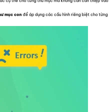
 tắc cụ thể cho từng thư mục mà không cần can thiệp vào
hư mục con
để áp dụng các cấu hình riêng biệt cho từng