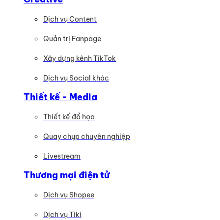
Dịch vụ Content
Quản trị Fanpage
Xây dựng kênh TikTok
Dịch vụ Social khác
Thiết kế - Media
Thiết kế đồ họa
Quay chụp chuyên nghiệp
Livestream
Thương mại điện tử
Dịch vụ Shopee
Dịch vụ Tiki