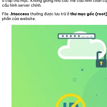
ở cấp thư mục. Không giống như các file cấu hình toàn 
cấu hình server chính.
File
.htaccess
thường được lưu trữ ở
thư mục gốc (root
phần của website.