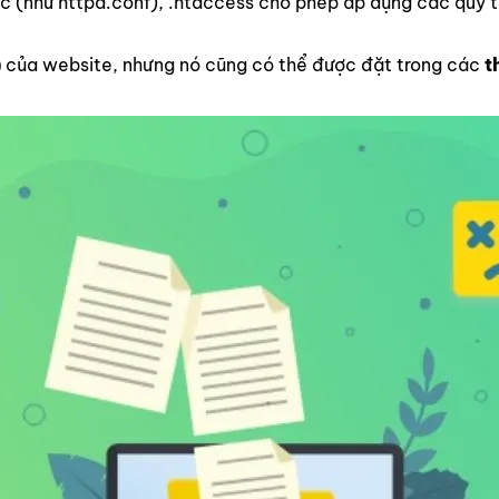
cục (như httpd.conf), .htaccess cho phép áp dụng các quy
)
của website, nhưng nó cũng có thể được đặt trong các
t