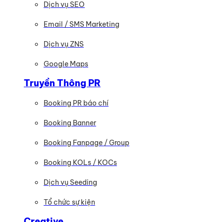
Dịch vụ SEO
Email / SMS Marketing
Dịch vụ ZNS
Google Maps
Truyền Thông PR
Booking PR báo chí
Booking Banner
Booking Fanpage / Group
Booking KOLs / KOCs
Dịch vụ Seeding
Tổ chức sự kiện
Creative