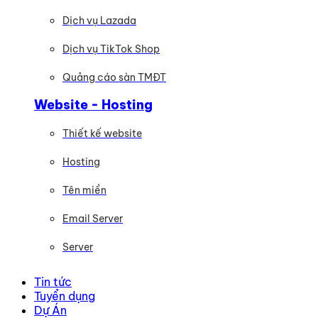
Dịch vụ Lazada
Dịch vụ TikTok Shop
Quảng cáo sàn TMĐT
Website - Hosting
Thiết kế website
Hosting
Tên miền
Email Server
Server
Tin tức
Tuyển dụng
Dự Án