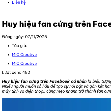
Liên hệ
Trang chủ
–
Kiến thức
–
Kiến thức Facebook
–
Huy hiệu f
Huy hiệu fan cứng trên Fac
Đăng ngày: 07/11/2025
Tác giả:
MIC Creative
MIC Creative
Lượt xem:
482
Huy hiệu fan cứng trên Facebook cá nhân
là biểu tượn
Nhiều người muốn sở hữu để tạo sự nổi bật và gắn kết hơn
máy tính và điện thoại, cùng mẹo nhanh trở thành fan cứn