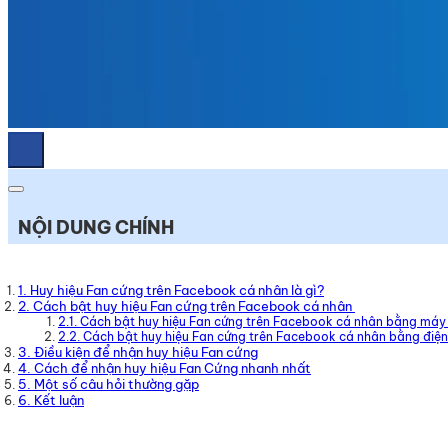
NỘI DUNG CHÍNH
1. Huy hiệu Fan cứng trên Facebook cá nhân là gì?
2. Cách bật huy hiệu Fan cứng trên Facebook cá nhân
2.1. Cách bật huy hiệu Fan cứng trên Facebook cá nhân bằng máy 
2.2. Cách bật huy hiệu Fan cứng trên Facebook cá nhân bằng điện
3. Điều kiện để nhận huy hiệu Fan cứng
4. Cách để nhận huy hiệu Fan Cứng nhanh nhất
5. Một số câu hỏi thường gặp
6. Kết luận