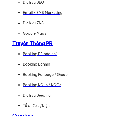
Dịch vụ SEO
Email / SMS Marketing
Dịch vụ ZNS
Google Maps
Truyền Thông PR
Booking PR báo chí
Booking Banner
Booking Fanpage / Group
Booking KOLs / KOCs
Dịch vụ Seeding
Tổ chức sự kiện
Creative