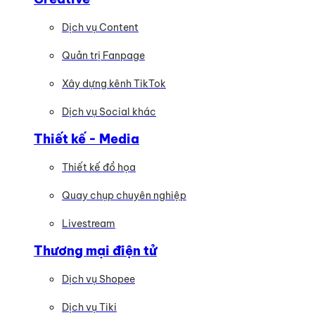
Dịch vụ Content
Quản trị Fanpage
Xây dựng kênh TikTok
Dịch vụ Social khác
Thiết kế - Media
Thiết kế đồ họa
Quay chụp chuyên nghiệp
Livestream
Thương mại điện tử
Dịch vụ Shopee
Dịch vụ Tiki