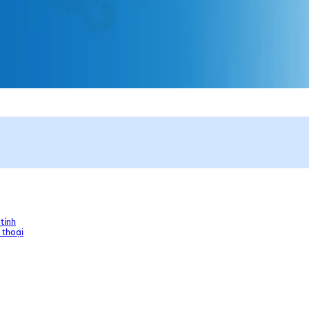
tính
 thoại