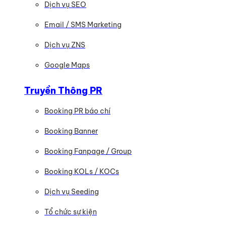
Dịch vụ SEO
Email / SMS Marketing
Dịch vụ ZNS
Google Maps
Truyền Thông PR
Booking PR báo chí
Booking Banner
Booking Fanpage / Group
Booking KOLs / KOCs
Dịch vụ Seeding
Tổ chức sự kiện