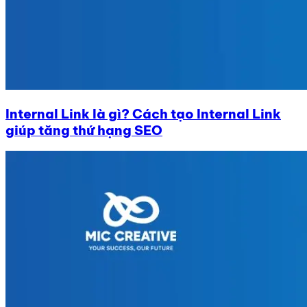
Internal Link là gì? Cách tạo Internal Link
giúp tăng thứ hạng SEO