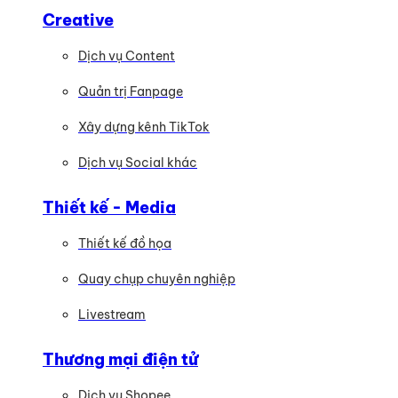
Creative
Dịch vụ Content
Quản trị Fanpage
Xây dựng kênh TikTok
Dịch vụ Social khác
Thiết kế - Media
Thiết kế đồ họa
Quay chụp chuyên nghiệp
Livestream
Thương mại điện tử
Dịch vụ Shopee