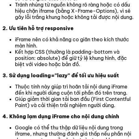
Tránh nhúng từ nguồn không rõ ràng hoặc có dấu
hiệu chặn iframe (bằng X-Frame-Options), vì sẽ
gây lỗi trắng khung hoặc không tải được nội dung.
2. Ưu tiên hỗ trợ responsive
iFrame nên có khả năng co giãn theo kích thước
màn hình.
Kết hợp CSS (thường là padding-bottom và
position: absolute) để giữ tỷ lệ khung hình, đặc
biệt với video hoặc bản đồ.
3. Sử dụng loading=”lazy” để tối ưu hiệu suất
Thuộc tính này giúp trì hoãn tải nội dung iFrame
đến khi người dùng cuộn tới phần đó trên trang.
Giúp giảm thời gian tải ban đầu (First Contentful
Paint) và cải thiện trải nghiệm người dùng.
4. Không lạm dụng iFrame cho nội dung chính
Google có thể thu thập dữ liệu nội dung trong
iframe, nhưng thường đánh giá thấp nếu phần nội