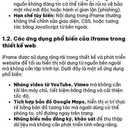
nguồn không đáng tin có thể tiềm ẩn rủi ro về bảo
mật như mã độc hoặc hành vi gian lận (phishing).
Hạn chế tùy biến:
Nội dung trong iFrame thường
không thể chỉnh sửa giao diện, CSS, hoặc tương
tác bằng JavaScript từ bên ngoài.
1.2. Các ứng dụng phổ biến của iframe trong
thiết kế web
iFrame được sử dụng rộng rãi trong thiết kế và phát triển
website để tối ưu hiển thị nội dung từ nguồn bên ngoài
mà không cần lập trình lại. Dưới đây là một số ứng dụng
phổ biến:
Nhúng video từ YouTube, Vimeo
mà không cần
tải lên máy chủ, tiết kiệm băng thông và cải thiện
tốc độ.
Tích hợp bản đồ Google Maps,
hiển thị vị trí thực
tế bằng bản đồ tương tác mà người dùng có thể
phóng to, chỉ đường ngay trên trang.
Nhúng biểu mẫu đăng ký, khảo sát
để thu thập
dữ liệu mà không cần phát triển tính năng riêng.