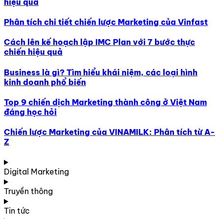
hiệu quả
Phân tích chi tiết chiến lược Marketing của Vinfast
Cách lên kế hoạch lập IMC Plan với 7 bước thực
chiến hiệu quả
Business là gì? Tìm hiểu khái niệm, các loại hình
kinh doanh phổ biến
Top 9 chiến dịch Marketing thành công ở Việt Nam
đáng học hỏi
Chiến lược Marketing của VINAMILK: Phân tích từ A-
Z
Digital Marketing
Truyền thông
Tin tức