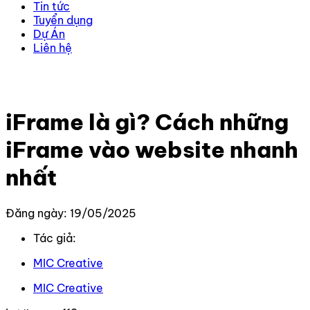
Tin tức
Tuyển dụng
Dự Án
Liên hệ
Trang chủ
–
Kiến thức
–
Thiết kế Website
–
iFrame là gì?
Cách những iFrame vào website nhanh nhất
iFrame là gì? Cách những
iFrame vào website nhanh
nhất
Đăng ngày: 19/05/2025
Tác giả:
MIC Creative
MIC Creative