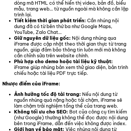
dòng mã HTML có thể hiển thị video, bản đồ, biểu
mẫu, trang web… từ nguồn ngoài mà không cần lập
trình lại.
Tiết kiệm thời gian phát triển:
Cần nhúng nội
dung đã có từ bên thứ ba như Google Maps,
YouTube, Zalo Chat…
Giữ nguyên dữ liệu gốc:
Nội dung nhúng qua
iFrame được cập nhật theo thời gian thực từ trang
nguồn, giúp đảm bảo thông tin luôn mới mà không
cần chỉnh sửa trên website chính.
Phù hợp cho demo hoặc tài liệu kỹ thuật:
iFrame giúp nhúng bản xem thử giao diện, bản trình
chiếu hoặc tài liệu PDF trực tiếp.
Nhược điểm của iFrame:
Ảnh hưởng tốc độ tải trang:
Nếu nội dung từ
nguồn nhúng quá nặng hoặc tải chậm, iFrame sẽ
làm chậm trải nghiệm tổng thể của trang web.
Không tối ưu cho SEO:
Bot của công cụ tìm kiếm
(như Google) thường không thể đọc được nội dung
bên trong iFrame, dẫn đến việc không được index.
Giới hạn về bảo mật:
Việc nhúng nội dung từ