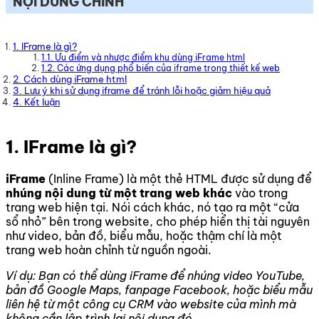
NỘI DUNG CHÍNH
1. IFrame là gì?
1.1. Ưu điểm và nhược điểm khu dùng iFrame html
1.2. Các ứng dụng phổ biến của iframe trong thiết kế web
2. Cách dùng iFrame html
3. Lưu ý khi sử dụng iframe để tránh lỗi hoặc giảm hiệu quả
4. Kết luận
1. IFrame là gì?
iFrame
(Inline Frame) là một thẻ HTML được sử dụng để
nhúng nội dung từ một trang web khác
vào trong
trang web hiện tại. Nói cách khác, nó tạo ra một “cửa
sổ nhỏ” bên trong website, cho phép hiển thị tài nguyên
như video, bản đồ, biểu mẫu, hoặc thậm chí là một
trang web hoàn chỉnh từ nguồn ngoài.
Ví dụ: Bạn có thể dùng iFrame để nhúng video YouTube,
bản đồ Google Maps, fanpage Facebook, hoặc biểu mẫu
liên hệ từ một công cụ CRM vào website của mình mà
không cần lập trình lại nội dung đó.