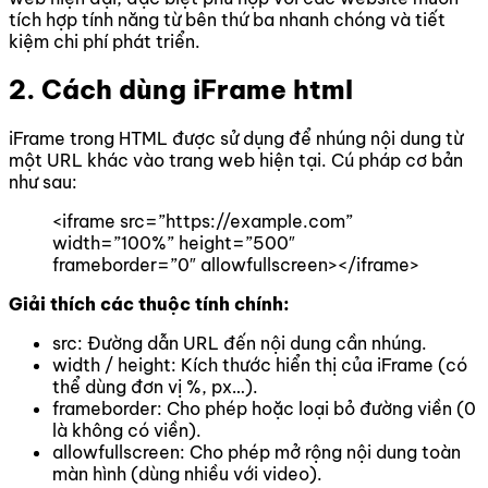
tích hợp tính năng từ bên thứ ba nhanh chóng và tiết
kiệm chi phí phát triển.
2. Cách dùng iFrame html
iFrame trong HTML được sử dụng để nhúng nội dung từ
một URL khác vào trang web hiện tại. Cú pháp cơ bản
như sau:
<iframe src=”https://example.com”
width=”100%” height=”500″
frameborder=”0″ allowfullscreen></iframe>
Giải thích các thuộc tính chính:
src: Đường dẫn URL đến nội dung cần nhúng.
width / height: Kích thước hiển thị của iFrame (có
thể dùng đơn vị %, px…).
frameborder: Cho phép hoặc loại bỏ đường viền (0
là không có viền).
allowfullscreen: Cho phép mở rộng nội dung toàn
màn hình (dùng nhiều với video).