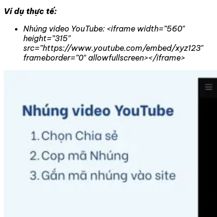
Ví dụ thực tế:
Nhúng video YouTube: <iframe width=”560″
height=”315″
src=”https://www.youtube.com/embed/xyz123″
frameborder=”0″ allowfullscreen></iframe>