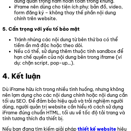
dung quan trọng nằm hoàn toàn trong khung.
iFrame nên dùng cho tiện ích phụ: bản đồ, video,
form đăng ký – không thay thế phần nội dung
chính trên website.
5. Cẩn trọng với yếu tố bảo mật
Tránh nhúng các nội dung từ bên thứ ba có thể
tiềm ẩn mã độc hoặc theo dõi.
Nếu có thể, sử dụng thêm thuộc tính sandbox để
hạn chế quyền của nội dung bên trong iframe (ví
dụ: chặn script, pop-up…).
4. Kết luận
Dù iFrame hữu ích trong nhiều tình huống, nhưng không
nên lạm dụng cho các nội dung chính hoặc nội dung cần
tối ưu SEO. Để đảm bảo hiệu quả và trải nghiệm người
dùng, người quản trị website cần hiểu rõ cách sử dụng
iFrame đúng chuẩn HTML, tối ưu về tốc độ tải trang và
tính tương thích đa thiết bị.
Nếu bạn đang tìm kiếm giải pháp
thiết kế website
hiệu