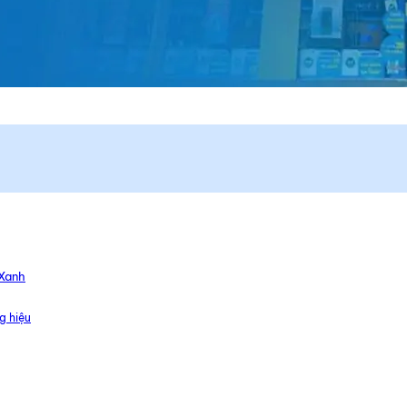
 Xanh
g hiệu