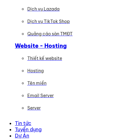
Dịch vụ Lazada
Dịch vụ TikTok Shop
Quảng cáo sàn TMĐT
Website - Hosting
Thiết kế website
Hosting
Tên miền
Email Server
Server
Tin tức
Tuyển dụng
Dự Án