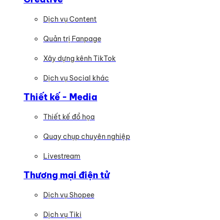
Dịch vụ Content
Quản trị Fanpage
Xây dựng kênh TikTok
Dịch vụ Social khác
Thiết kế - Media
Thiết kế đồ họa
Quay chụp chuyên nghiệp
Livestream
Thương mại điện tử
Dịch vụ Shopee
Dịch vụ Tiki