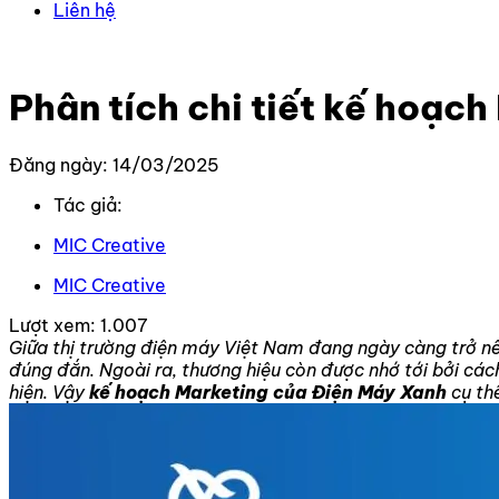
Liên hệ
Trang chủ
–
Kiến thức
–
Kiến thức Marketing
–
Phân tích 
Phân tích chi tiết kế hoạc
Đăng ngày: 14/03/2025
Tác giả:
MIC Creative
MIC Creative
Lượt xem:
1.007
Giữa thị trường điện máy Việt Nam đang ngày càng trở nên
đúng đắn. Ngoài ra, thương hiệu còn được nhớ tới bởi cá
hiện. Vậy
kế hoạch Marketing của Điện Máy Xanh
cụ th