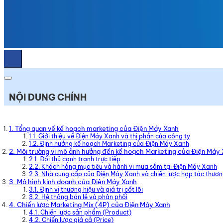
NỘI DUNG CHÍNH
1. Tổng quan về kế hoạch marketing của Điện Máy Xanh
1.1. Giới thiệu về Điện Máy Xanh và thị phần của công ty
1.2. Định hướng kế hoạch Marketing của Điện Máy Xanh
2. Môi trường vi mô ảnh hưởng đến kế hoạch Marketing của Điện Máy
2.1. Đối thủ cạnh tranh trực tiếp
2.2. Khách hàng mục tiêu và hành vi mua sắm tại Điện Máy Xanh
2.3. Nhà cung cấp của Điện Máy Xanh và chiến lược hợp tác thươn
3. Mô hình kinh doanh của Điện Máy Xanh
3.1. Định vị thương hiệu và giá trị cốt lõi
3.2. Hệ thống bán lẻ và phân phối
4. Chiến lược Marketing Mix (4P) của Điện Máy Xanh
4.1. Chiến lược sản phẩm (Product)
4.2. Chiến lược giá cả (Price)