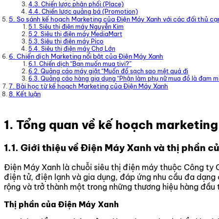
4.3. Chiến lược phân phối (Place)
4.4. Chiến lược quảng bá (Promotion)
5. So sánh kế hoạch Marketing của Điện Máy Xanh với các đối thủ cạ
5.1. Siêu thị điện máy Nguyễn Kim
5.2. Siêu thị điện máy MediaMart
5.3. Siêu thị điện máy Pico
5.4. Siêu thị điện máy Chợ Lớn
6. Chiến dịch Marketing nổi bật của Điện Máy Xanh
6.1. Chiến dịch “Bạn muốn mua tivi?”
6.2. Quảng cáo máy giặt “Muốn đồ sạch sao mệt quá đi
6.3. Quảng cáo hàng gia dụng “Phận làm phụ nữ mua đồ là đam m
7. Bài học từ kế hoạch Marketing của Điện Máy Xanh
8. Kết luận
1. Tổng quan về kế hoạch marketin
1.1. Giới thiệu về Điện Máy Xanh và thị phần c
Điện Máy Xanh là chuỗi siêu thị điện máy thuộc Công ty
điện tử, điện lạnh và gia dụng, đáp ứng nhu cầu đa dạng
rộng và trở thành một trong những thương hiệu hàng đầu t
Thị phần của Điện Máy Xanh