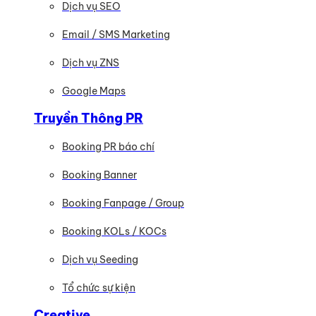
Dịch vụ SEO
Email / SMS Marketing
Dịch vụ ZNS
Google Maps
Truyền Thông PR
Booking PR báo chí
Booking Banner
Booking Fanpage / Group
Booking KOLs / KOCs
Dịch vụ Seeding
Tổ chức sự kiện
Creative