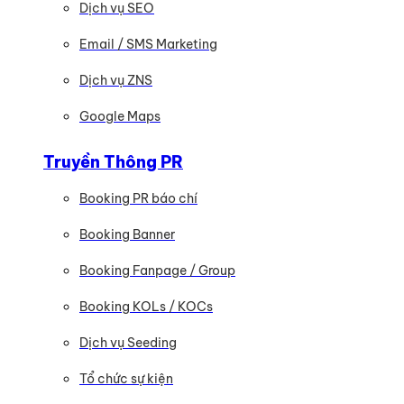
Dịch vụ SEO
Email / SMS Marketing
Dịch vụ ZNS
Google Maps
Truyền Thông PR
Booking PR báo chí
Booking Banner
Booking Fanpage / Group
Booking KOLs / KOCs
Dịch vụ Seeding
Tổ chức sự kiện