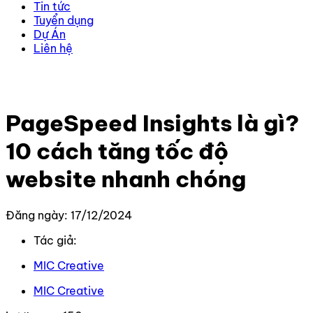
Tin tức
Tuyển dụng
Dự Án
Liên hệ
Trang chủ
–
Kiến thức
–
SEO
–
PageSpeed Insights là
gì? 10 cách tăng tốc độ website nhanh chóng
PageSpeed Insights là gì?
10 cách tăng tốc độ
website nhanh chóng
Đăng ngày: 17/12/2024
Tác giả:
MIC Creative
MIC Creative