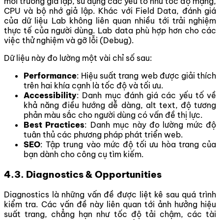
môi trường giả lập, sử dụng các yếu tố như tốc độ mạng,
CPU và bộ nhớ giả lập. Khác với Field Data, đánh giá
của dữ liệu Lab không liên quan nhiều tới trải nghiệm
thực tế của người dùng. Lab data phù hợp hơn cho các
việc thử nghiệm và gỡ lỗi (Debug).
Dữ liệu này đo lường một vài chỉ số sau:
Performance
: Hiệu suất trang web được giải thích
trên hai khía cạnh là tốc độ và tối ưu.
Accessibility
: Danh mục đánh giá các yếu tố về
khả năng điều hướng dễ dàng, alt text, độ tương
phản màu sắc cho người dùng có vấn đề thị lực.
Best Practices
: Danh mục này đo lường mức độ
tuân thủ các phương pháp phát triển web.
SEO
: Tập trung vào mức độ tối ưu hòa trang của
bạn dành cho công cụ tìm kiếm.
4.3. Diagnostics & Opportunities
Diagnostics là những vấn đề được liệt kê sau quá trình
kiểm tra. Các vấn đề này liên quan tới ảnh hưởng hiệu
suất trang, chẳng hạn như tốc độ tải chậm, các tài