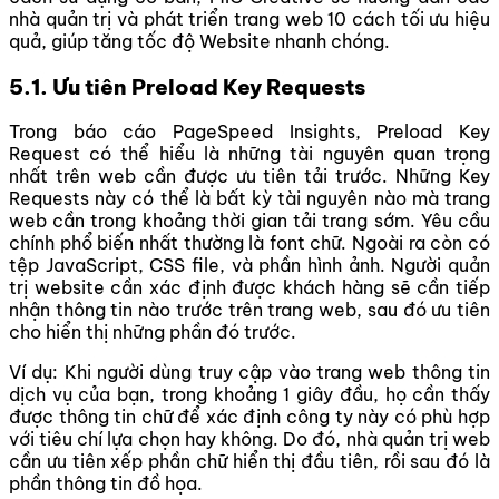
nhà quản trị và phát triển trang web 10 cách tối ưu hiệu
quả, giúp tăng tốc độ Website nhanh chóng.
5.1. Ưu tiên Preload Key Requests
Trong báo cáo PageSpeed Insights, Preload Key
Request có thể hiểu là những tài nguyên quan trọng
nhất trên web cần được ưu tiên tải trước. Những Key
Requests này có thể là bất kỳ tài nguyên nào mà trang
web cần trong khoảng thời gian tải trang sớm. Yêu cầu
chính phổ biến nhất thường là font chữ. Ngoài ra còn có
tệp JavaScript, CSS file, và phần hình ảnh. Người quản
trị website cần xác định được khách hàng sẽ cần tiếp
nhận thông tin nào trước trên trang web, sau đó ưu tiên
cho hiển thị những phần đó trước.
Ví dụ: Khi người dùng truy cập vào trang web thông tin
dịch vụ của bạn, trong khoảng 1 giây đầu, họ cần thấy
được thông tin chữ để xác định công ty này có phù hợp
với tiêu chí lựa chọn hay không. Do đó, nhà quản trị web
cần ưu tiên xếp phần chữ hiển thị đầu tiên, rồi sau đó là
phần thông tin đồ họa.