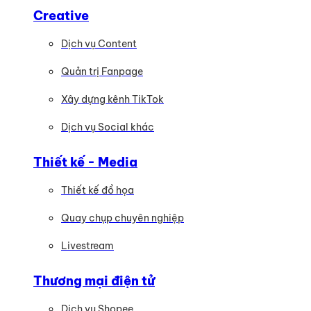
Creative
Dịch vụ Content
Quản trị Fanpage
Xây dựng kênh TikTok
Dịch vụ Social khác
Thiết kế - Media
Thiết kế đồ họa
Quay chụp chuyên nghiệp
Livestream
Thương mại điện tử
Dịch vụ Shopee