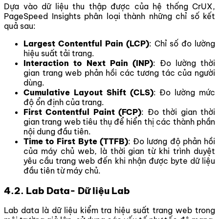
Dựa vào dữ liệu thu thập được của hệ thống CrUX,
PageSpeed Insights phân loại thành những chỉ số kết
quả sau:
Largest Contentful Pain (LCP)
: Chỉ số đo lường
hiệu suất tải trang.
Interaction to Next Pain (INP)
: Đo lường thời
gian trang web phản hồi các tương tác của người
dùng.
Cumulative Layout Shift (CLS)
: Đo lường mức
độ ổn định của trang.
First Contentful Paint (FCP)
: Đo thời gian thời
gian trang web tiêu thụ để hiển thị các thành phần
nội dung đầu tiên.
Time to First Byte (TTFB)
: Đo lương độ phản hồi
của máy chủ web, là thời gian từ khi trình duyệt
yêu cầu trang web đến khi nhận được byte dữ liệu
đầu tiên từ máy chủ.
4.2. Lab Data- Dữ liệu Lab
Lab data là dữ liệu kiểm tra hiệu suất trang web trong