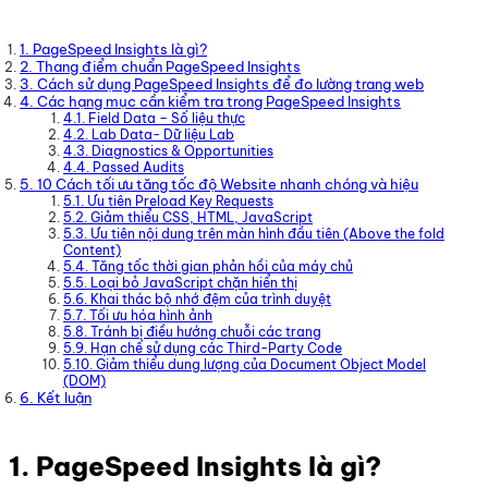
1. PageSpeed Insights là gì?
2. Thang điểm chuẩn PageSpeed Insights
3. Cách sử dụng PageSpeed Insights để đo lường trang web
4. Các hạng mục cần kiểm tra trong PageSpeed Insights
4.1. Field Data – Số liệu thực
4.2. Lab Data- Dữ liệu Lab
4.3. Diagnostics & Opportunities
4.4. Passed Audits
5. 10 Cách tối ưu tăng tốc độ Website nhanh chóng và hiệu
5.1. Ưu tiên Preload Key Requests
5.2. Giảm thiểu CSS, HTML, JavaScript
5.3. Ưu tiên nội dung trên màn hình đầu tiên (Above the fold
Content)
5.4. Tăng tốc thời gian phản hồi của máy chủ
5.5. Loại bỏ JavaScript chặn hiển thị
5.6. Khai thác bộ nhớ đệm của trình duyệt
5.7. Tối ưu hóa hình ảnh
5.8. Tránh bị điều hướng chuỗi các trang
5.9. Hạn chế sử dụng các Third-Party Code
5.10. Giảm thiểu dung lượng của Document Object Model
(DOM)
6. Kết luận
1. PageSpeed Insights là gì?