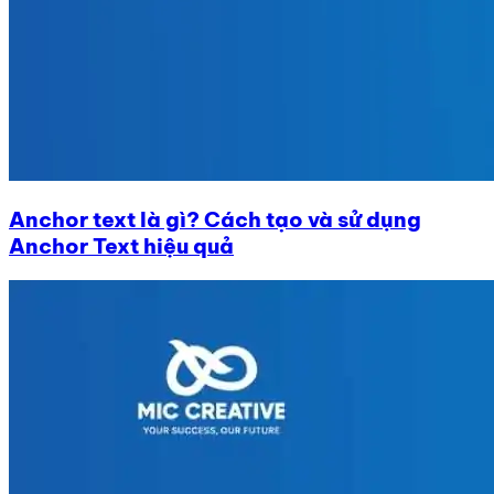
Anchor text là gì? Cách tạo và sử dụng
Anchor Text hiệu quả