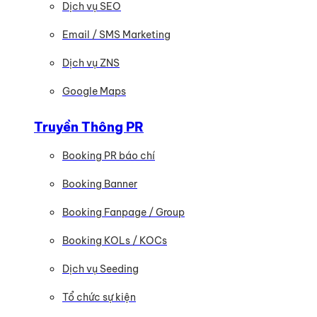
Dịch vụ SEO
Email / SMS Marketing
Dịch vụ ZNS
Google Maps
Truyền Thông PR
Booking PR báo chí
Booking Banner
Booking Fanpage / Group
Booking KOLs / KOCs
Dịch vụ Seeding
Tổ chức sự kiện