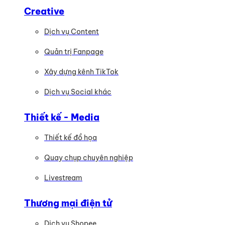
Creative
Dịch vụ Content
Quản trị Fanpage
Xây dựng kênh TikTok
Dịch vụ Social khác
Thiết kế - Media
Thiết kế đồ họa
Quay chụp chuyên nghiệp
Livestream
Thương mại điện tử
Dịch vụ Shopee