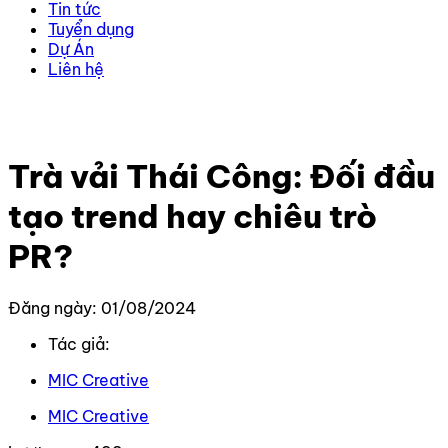
Tin tức
Tuyển dụng
Dự Án
Liên hệ
Trang chủ
–
Tin Tức Mới Nhất
–
Trà vải Thái Công: Đối
đầu tạo trend hay chiêu trò PR?
Trà vải Thái Công: Đối đầu
tạo trend hay chiêu trò
PR?
Đăng ngày: 01/08/2024
Tác giả:
MIC Creative
MIC Creative