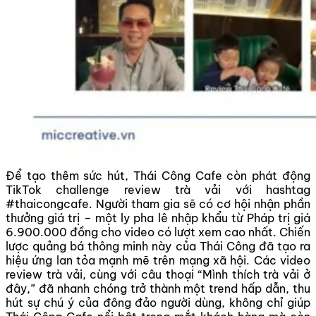
Để tạo thêm sức hút, Thái Công Cafe còn phát động
TikTok challenge review trà vải với hashtag
#thaicongcafe. Người tham gia sẽ có cơ hội nhận phần
thưởng giá trị – một ly pha lê nhập khẩu từ Pháp trị giá
6.900.000 đồng cho video có lượt xem cao nhất. Chiến
lược quảng bá thông minh này của Thái Công đã tạo ra
hiệu ứng lan tỏa mạnh mẽ trên mạng xã hội. Các video
review trà vải, cùng với câu thoại “Mình thích trà vải ở
đây,” đã nhanh chóng trở thành một trend hấp dẫn, thu
hút sự chú ý của đông đảo người dùng, không chỉ giúp