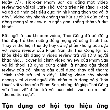
Ngày 7/7, TikToker Phạm San đã đăng một video
review trà vải tại Cafe Thái Công trên nền tảng Tiktok
và đã có nhận xét tiêu cực: “Mình không thích trà vải ở
đây”. Video này nhanh chóng thu hút sự chú ý của cộng
đồng mạng vì review quá ngắn gọn, thẳng thắn và dứt
khoát.
Bất ngờ là sau khi xem video, Thái Công đã có động
thái đáp trả khiến cộng đồng mạng vô cùng thích thú.
Thay vì thể hiện thái độ hay có sự phản kháng tiêu cực
với video review của Phạm San thì Thái Công lại rất
khôn khéo khi đăng 3 video review trà vải từ 3 người
khác nhau, cover lại chính video review của Phạm San
và lời thoại sử dụng cũng chính là những câu thoại
review của cô, nhưng câu cuối được thay đổi thành:
“Mình thích trà vải ở đây”. Những video này nhanh
chóng viral vì mọi người đều nhận ra là đang có ý “hơn
thua” với video của Phạm San, nhưng đã giúp Thái Công
vừa “bảo vệ” được trà vải của mình, vừa tạo ra một
“drama tích cực”.
Tận dụng cơ hội tạo hiệu ứng