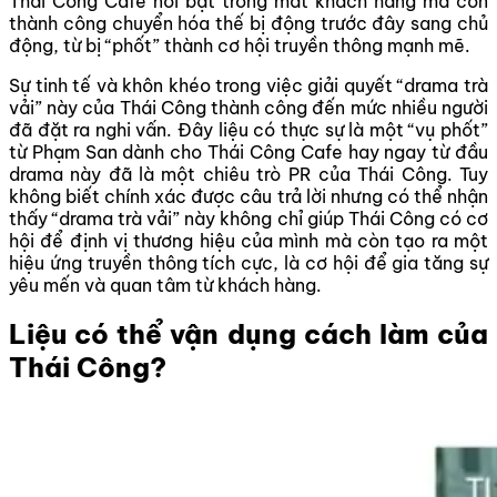
Thái Công Cafe nổi bật trong mắt khách hàng mà còn
thành công chuyển hóa thế bị động trước đây sang chủ
động, từ bị “phốt” thành cơ hội truyền thông mạnh mẽ.
Sự tinh tế và khôn khéo trong việc giải quyết “drama trà
vải” này của Thái Công thành công đến mức nhiều người
đã đặt ra nghi vấn. Đây liệu có thực sự là một “vụ phốt”
từ Phạm San dành cho Thái Công Cafe hay ngay từ đầu
drama này đã là một chiêu trò PR của Thái Công. Tuy
không biết chính xác được câu trả lời nhưng có thể nhận
thấy “drama trà vải” này không chỉ giúp Thái Công có cơ
hội để định vị thương hiệu của mình mà còn tạo ra một
hiệu ứng truyền thông tích cực, là cơ hội để gia tăng sự
yêu mến và quan tâm từ khách hàng.
Liệu có thể vận dụng cách làm của
Thái Công?