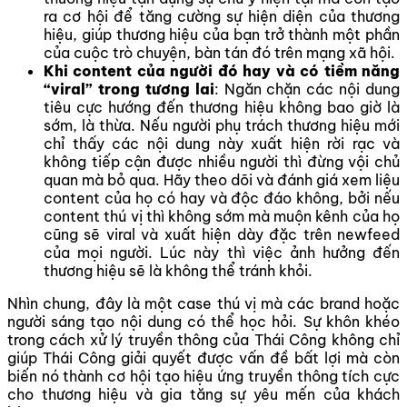
ra cơ hội để tăng cường sự hiện diện của thương
hiệu, giúp thương hiệu của bạn trở thành một phần
của cuộc trò chuyện, bàn tán đó trên mạng xã hội.
Khi content của người đó hay và có tiềm năng
“viral” trong tương lai
: Ngăn chặn các nội dung
tiêu cực hướng đến thương hiệu không bao giờ là
sớm, là thừa. Nếu người phụ trách thương hiệu mới
chỉ thấy các nội dung này xuất hiện rời rạc và
không tiếp cận được nhiều người thì đừng vội chủ
quan mà bỏ qua. Hãy theo dõi và đánh giá xem liệu
content của họ có hay và độc đáo không, bởi nếu
content thú vị thì không sớm mà muộn kênh của họ
cũng sẽ viral và xuất hiện dày đặc trên newfeed
của mọi người. Lúc này thì việc ảnh hưởng đến
thương hiệu sẽ là không thể tránh khỏi.
Nhìn chung, đây là một case thú vị mà các brand hoặc
người sáng tạo nội dung có thể học hỏi. Sự khôn khéo
trong cách xử lý truyền thông của Thái Công không chỉ
giúp Thái Công giải quyết được vấn đề bất lợi mà còn
biến nó thành cơ hội tạo hiệu ứng truyền thông tích cực
cho thương hiệu và gia tăng sự yêu mến của khách