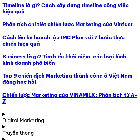
Timeline là gì? Cách xây dựng timeline công việc
hiệu quả
Phân tích chi tiết chiến lược Marketing của Vinfast
Cách lên kế hoạch lập IMC Plan với 7 bước thực
chiến hiệu quả
Business là gì? Tìm hiểu khái niệm, các loại hình
kinh doanh phổ biến
Top 9 chiến dịch Marketing thành công ở Việt Nam
đáng học hỏi
Chiến lược Marketing của VINAMILK: Phân tích từ A-
Z
Digital Marketing
Truyền thông