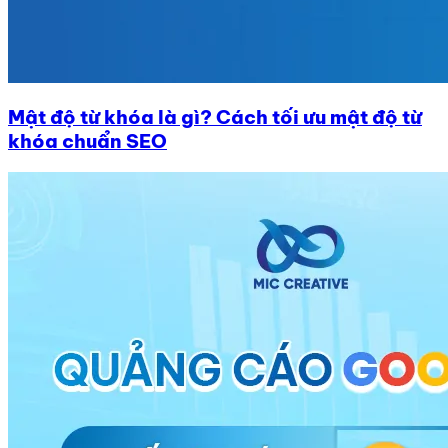
Mật độ từ khóa là gì? Cách tối ưu mật độ từ
khóa chuẩn SEO