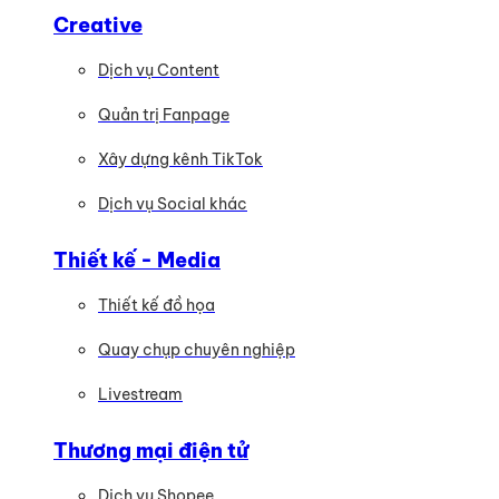
Creative
Dịch vụ Content
Quản trị Fanpage
Xây dựng kênh TikTok
Dịch vụ Social khác
Thiết kế - Media
Thiết kế đồ họa
Quay chụp chuyên nghiệp
Livestream
Thương mại điện tử
Dịch vụ Shopee