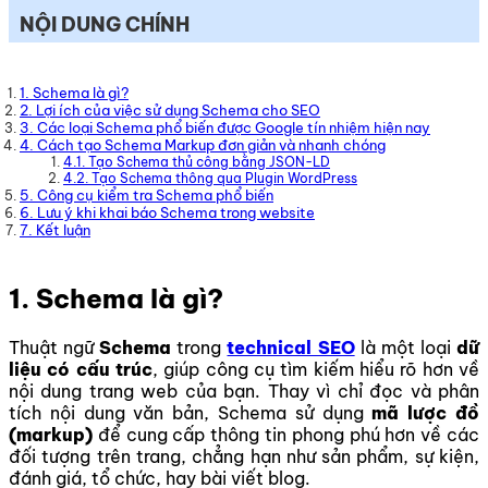
NỘI DUNG CHÍNH
1. Schema là gì?
2. Lợi ích của việc sử dụng Schema cho SEO
3. Các loại Schema phổ biến được Google tín nhiệm hiện nay
4. Cách tạo Schema Markup đơn giản và nhanh chóng
4.1. Tạo Schema thủ công bằng JSON-LD
4.2. Tạo Schema thông qua Plugin WordPress
5. Công cụ kiểm tra Schema phổ biến
6. Lưu ý khi khai báo Schema trong website
7. Kết luận
1. Schema là gì?
Thuật ngữ
Schema
trong
technical SEO
là một loại
dữ
liệu có cấu trúc
, giúp công cụ tìm kiếm hiểu rõ hơn về
nội dung trang web của bạn. Thay vì chỉ đọc và phân
tích nội dung văn bản, Schema sử dụng
mã lược đồ
(markup)
để cung cấp thông tin phong phú hơn về các
đối tượng trên trang, chẳng hạn như sản phẩm, sự kiện,
đánh giá, tổ chức, hay bài viết blog.