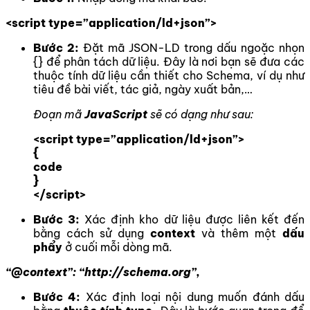
<script type=”application/ld+json”>
Bước 2:
Đặt mã JSON-LD trong dấu ngoặc nhọn
{} để phân tách dữ liệu. Đây là nơi bạn sẽ đưa các
thuộc tính dữ liệu cần thiết cho Schema, ví dụ như
tiêu đề bài viết, tác giả, ngày xuất bản,…
Đoạn mã
JavaScript
sẽ có dạng như sau:
<script type=”application/ld+json”>
{
code
}
</script>
Bước 3:
Xác định kho dữ liệu được liên kết đến
bằng cách sử dụng
context
và thêm một
dấu
phẩy
ở cuối mỗi dòng mã.
“@context”: “http://schema.org”,
Bước 4:
Xác định loại nội dung muốn đánh dấu