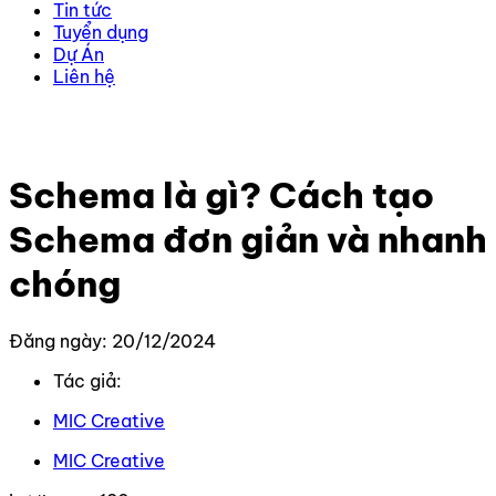
Tin tức
Tuyển dụng
Dự Án
Liên hệ
Trang chủ
–
Kiến thức
–
SEO
–
Schema là gì? Cách tạo
Schema đơn giản và nhanh chóng
Schema là gì? Cách tạo
Schema đơn giản và nhanh
chóng
Đăng ngày: 20/12/2024
Tác giả:
MIC Creative
MIC Creative