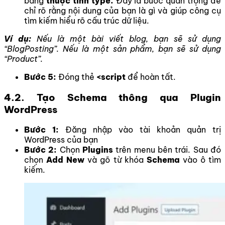
bằng
thuộc tính type.
Đây là bước quan trọng để
chỉ rõ rằng nội dung của bạn là gì và giúp công cụ
tìm kiếm hiểu rõ cấu trúc dữ liệu.
Ví dụ:
Nếu là một bài viết blog, bạn sẽ sử dụng
“BlogPosting”. Nếu là một sản phẩm, bạn sẽ sử dụng
“Product”.
Bước 5:
Đóng thẻ
<script
để hoàn tất.
4.2. Tạo Schema thông qua Plugin
WordPress
Bước 1:
Đăng nhập vào tài khoản quản trị
WordPress của bạn
Bước 2:
Chọn
Plugins
trên menu bên trái. Sau đó
chọn
Add New
và gõ từ khóa
Schema
vào ô tìm
kiếm.