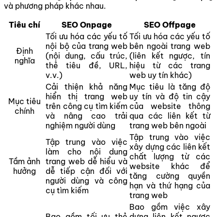
và phương pháp khác nhau.
Tiêu chí
SEO Onpage
SEO Offpage
Tối ưu hóa các yếu tố
Tối ưu hóa các yếu tố
nội bộ của trang web
bên ngoài trang web
Định
(nội dung, cấu trúc,
(liên kết ngược, tín
nghĩa
thẻ tiêu đề, URL,
hiệu từ các trang
v.v.)
web uy tín khác)
Cải thiện khả năng
Mục tiêu là tăng độ
hiển thị trang web
uy tín và độ tin cậy
Mục tiêu
trên công cụ tìm kiếm
của website thông
chính
và nâng cao trải
qua các liên kết từ
nghiệm người dùng
trang web bên ngoài
Tập trung vào việc
Tập trung vào việc
xây dựng các liên kết
làm cho nội dung
chất lượng từ các
Tầm ảnh
trang web dễ hiểu và
website khác để
hưởng
dễ tiếp cận đối với
tăng cường quyền
người dùng và công
hạn và thứ hạng của
cụ tìm kiếm
trang web
Bao gồm việc xây
Bao gồm tối ưu thẻ
dựng liên kết ngược