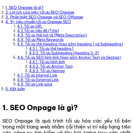
1. SEO Onpage là gì?
2. Lợi ích của việc tối ưu SEO Onpage
3. Phân biệt SEO Onpage và SEO Offpage
4. 9+ tiêu chuẩn tối ưu Onpage SEO
4.1. Tối ưu URL
4.2 Tối ưu tiêu đề (Title)
4.3. Tối ưu thẻ mô tả (Meta Description)
4.4. Tối ưu Meta Keywords
4.5. Tối ưu thẻ Heading (bao gồm Heading 1 và Subheading)
4.5.1. Tối ưu thẻ heading 1
4.5.2. Tối ưu Subheading (Heading 2-3)
4.6. Tối ưu SEO hình ảnh (bao gồm Anchor Text và Geotag)
4.6.1. Tối ưu hình ảnh
4.6.2. Tối ưu Anchor Text
4.6.3. Tối ưu Geotag
4.7. Tối ưu Internal Link
4.8. Tối ưu External Link
4.9. Tối ưu Link juice
5. Kết luận
1. SEO Onpage là gì?
SEO Onpage là quá trình tối ưu hóa các yếu tố bên
trong một trang web nhằm cải thiện vị trí xếp hạng trên
các công cụ tìm kiếm và thu hút lượng truy cập chất