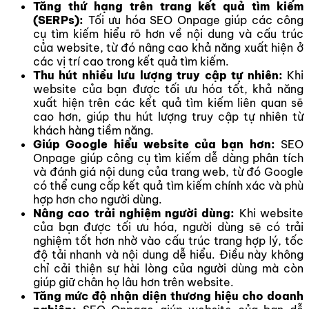
Tăng thứ hạng trên trang kết quả tìm kiếm
(SERPs):
Tối ưu hóa SEO Onpage giúp các công
cụ tìm kiếm hiểu rõ hơn về nội dung và cấu trúc
của website, từ đó nâng cao khả năng xuất hiện ở
các vị trí cao trong kết quả tìm kiếm.
Thu hút nhiều lưu lượng truy cập tự nhiên:
Khi
website của bạn được tối ưu hóa tốt, khả năng
xuất hiện trên các kết quả tìm kiếm liên quan sẽ
cao hơn, giúp thu hút lượng truy cập tự nhiên từ
khách hàng tiềm năng.
Giúp Google hiểu website của bạn hơn:
SEO
Onpage giúp công cụ tìm kiếm dễ dàng phân tích
và đánh giá nội dung của trang web, từ đó Google
có thể cung cấp kết quả tìm kiếm chính xác và phù
hợp hơn cho người dùng.
Nâng cao trải nghiệm người dùng:
Khi website
của bạn được tối ưu hóa, người dùng sẽ có trải
nghiệm tốt hơn nhờ vào cấu trúc trang hợp lý, tốc
độ tải nhanh và nội dung dễ hiểu. Điều này không
chỉ cải thiện sự hài lòng của người dùng mà còn
giúp giữ chân họ lâu hơn trên website.
Tăng mức độ
nhận diện thương hiệu cho doanh