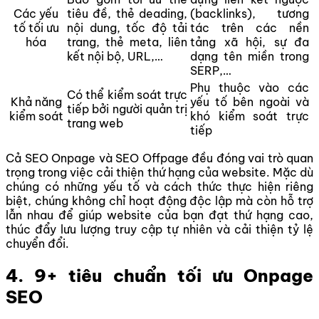
Các yếu
tiêu đề, thẻ deading,
(backlinks), tương
tố tối ưu
nội dung, tốc độ tải
tác trên các nền
hóa
trang, thẻ meta, liên
tảng xã hội, sự đa
kết nội bộ, URL,…
dạng tên miền trong
SERP,…
Phụ thuộc vào các
Có thể kiểm soát trực
Khả năng
yếu tố bên ngoài và
tiếp bởi người quản trị
kiểm soát
khó kiểm soát trực
trang web
tiếp
Cả SEO Onpage và SEO Offpage đều đóng vai trò quan
trọng trong việc cải thiện thứ hạng của website. Mặc dù
chúng có những yếu tố và cách thức thực hiện riêng
biệt, chúng không chỉ hoạt động độc lập mà còn hỗ trợ
lẫn nhau để giúp website của bạn đạt thứ hạng cao,
thúc đẩy lưu lượng truy cập tự nhiên và cải thiện tỷ lệ
chuyển đổi.
4. 9+ tiêu chuẩn tối ưu Onpage
SEO