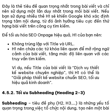
Đây là thẻ tiêu đề quan trọng nhất trong bài viết và chỉ
nên sử dụng một lần duy nhất trong mỗi bài viết. Nếu
bạn sử dụng nhiều thẻ H1 sẽ khiến Google khó xác định
trọng tâm nội dung, từ đó ảnh hưởng tiêu cực đến thứ
hạng bài viết trên công cụ tìm kiếm.
Để tối ưu hóa SEO Onpage hiệu quả, H1 của bạn nên:
Không trùng lặp với Title và URL.
H1 nên chứa các từ khóa liên quan để mở rộng ngữ
cảnh của bài viết, tăng mức độ liên quan với các
truy vấn tìm kiếm.
Ví dụ, nếu Title của bài viết là “Dịch vụ thiết
kế website chuyên nghiệp”, thì H1 có thể là
“Giải pháp thiết kế website chuẩn SEO, tối ưu
hiệu quả kinh doanh”.
4.5.2. Tối ưu Subheading (Heading 2-3)
Subheading
– tiêu đề phụ (H2, H3,…) là những yếu tố
quan trọng trong việc tổ chức nội dung, tạo nên một bài