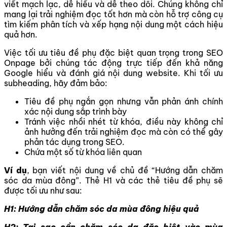
viết mạch lạc, dễ hiểu và dễ theo dõi. Chúng không chỉ
mang lại trải nghiệm đọc tốt hơn mà còn hỗ trợ công cụ
tìm kiếm phân tích và xếp hạng nội dung một cách hiệu
quả hơn.
Việc tối ưu tiêu đề phụ đặc biệt quan trọng trong SEO
Onpage bởi chúng tác động trực tiếp đến khả năng
Google hiểu và đánh giá nội dung website. Khi tối ưu
subheading, hãy đảm bảo:
Tiêu đề phụ ngắn gọn nhưng vẫn phản ánh chính
xác nội dung sắp trình bày
Tránh việc nhồi nhét từ khóa, điều này không chỉ
ảnh hưởng đến trải nghiệm đọc mà còn có thể gây
phản tác dụng trong SEO.
Chứa một số từ khóa liên quan
Ví dụ
, bạn viết nội dung về chủ đề “Hướng dẫn chăm
sóc da mùa đông”. Thẻ H1 và các thẻ tiêu đề phụ sẽ
được tối ưu như sau:
H1: Hướng dẫn chăm sóc da mùa đông hiệu quả
H2: Tại sao cần chăm sóc da đặc biệt vào mùa