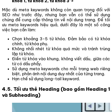
khóa 1, từ khóa 2, từ khóa 3″>
Mặc dù meta keywords không còn quan trọng đối với
SEO như trước đây, nhưng bạn vẫn có thể sử dụng
chúng để cung cấp thông tin về nội dung trang. Để tối
ưu meta keywords hiệu quả, dưới đây là một số công
việc bạn cần làm:
Chọn khoảng 3-5 từ khóa. Đảm bảo có từ khóa
chính, từ khóa phụ.
Không nhồi nhét từ khóa quá mức và tránh trùng
lặp từ khóa.
Điền từ khóa vào khung, không viết dấu, giữa các
từ có dấu phẩy.
Sử dụng meta keywords cho mỗi trang web riêng
biệt, phản ánh nội dung duy nhất của từng trang.
Hạn chế sử dụng long-tail keyword.
4.5. Tối ưu thẻ Heading (bao gồm Heading 1
và Subheading)