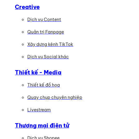
Creative
Dịch vụ Content
Quản trị Fanpage
Xây dựng kênh TikTok
Dịch vụ Social khác
Thiết kế - Media
Thiết kế đồ họa
Quay chụp chuyên nghiệp
Livestream
Thương mại điện tử
Dịch vụ Shopee