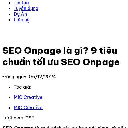
Tin tức
Tuyển dụng
Dự Án
Liên hệ
Trang chủ
–
Kiến thức
–
SEO
–
SEO Onpage là gì? 9 tiêu
chuẩn tối ưu SEO Onpage
SEO Onpage là gì? 9 tiêu
chuẩn tối ưu SEO Onpage
Đăng ngày: 06/12/2024
Tác giả:
MIC Creative
MIC Creative
Lượt xem:
297
SEO Onpage
là quá trình tối ưu hóa nội dung và cấu