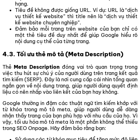
hạng.
Tiêu đề không được giống URL. Ví dụ: URL là “dịch
vụ thiết kế website” thì title nên là “dịch vụ thiết
kế website chuyên nghiệp”.
Đảm bảo mỗi trang trên website của bạn chỉ có
một thẻ tiêu đề duy nhất để giúp Google hiểu rõ
nội dung cụ thể của từng trang.
4.3. Tối ưu thẻ mô tả (Meta Description)
Thẻ
Meta Description
đóng vai trò quan trọng trong
việc thu hút sự chú ý của người dùng trên trang kết quả
tìm kiếm (SERP). Đây là nơi cung cấp cái nhìn tổng quan
ngắn gọn về nội dung trang, giúp người dùng quyết định
liệu có nên nhấp vào liên kết của bạn hay không.
Google thường in đậm các thuật ngữ tìm kiếm khớp với
từ khóa trong mô tả meta, giúp người dùng dễ dàng
nhận thấy trang của bạn phù hợp với nhu cầu của họ. Vì
vậy, tối ưu hóa mô tả meta là một phần không thể thiếu
trong SEO Onpage. Hãy đảm bảo rằng bạn:
Sử dụng các từ khóa mục tiêu để tăng mức độ liên