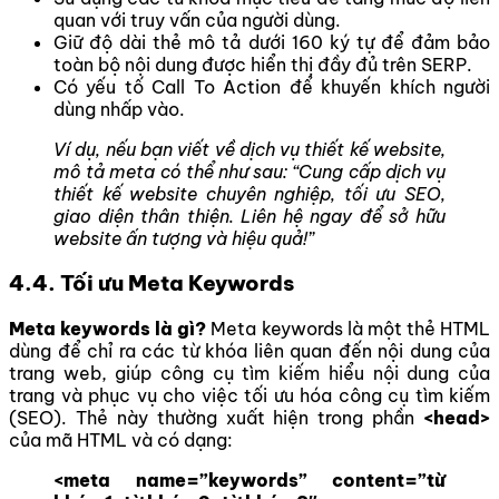
quan với truy vấn của người dùng.
Giữ độ dài thẻ mô tả dưới 160 ký tự để đảm bảo
toàn bộ nội dung được hiển thị đầy đủ trên SERP.
Có yếu tố Call To Action để khuyến khích người
dùng nhấp vào.
Ví dụ, nếu bạn viết về dịch vụ thiết kế website,
mô tả meta có thể như sau: “Cung cấp dịch vụ
thiết kế website chuyên nghiệp, tối ưu SEO,
giao diện thân thiện. Liên hệ ngay để sở hữu
website ấn tượng và hiệu quả!”
4.4. Tối ưu Meta Keywords
Meta keywords là gì?
Meta keywords là một thẻ HTML
dùng để chỉ ra các từ khóa liên quan đến nội dung của
trang web, giúp công cụ tìm kiếm hiểu nội dung của
trang và phục vụ cho việc tối ưu hóa công cụ tìm kiếm
(SEO). Thẻ này thường xuất hiện trong phần
<head>
của mã HTML và có dạng:
<meta name=”keywords” content=”từ