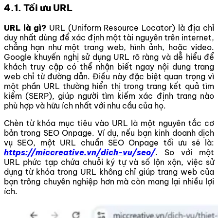
4.1. Tối ưu URL
URL là gì?
URL (Uniform Resource Locator) là địa chỉ
duy nhất dùng để xác định một tài nguyên trên internet,
chẳng hạn như một trang web, hình ảnh, hoặc video.
Google khuyến nghị sử dụng URL rõ ràng và dễ hiểu để
khách truy cập có thể nhận biết ngay nội dung trang
web chỉ từ đường dẫn. Điều này đặc biệt quan trọng vì
một phần URL thường hiển thị trong trang kết quả tìm
kiếm (SERP), giúp người tìm kiếm xác định trang nào
phù hợp và hữu ích nhất với nhu cầu của họ.
Chèn từ khóa mục tiêu vào URL là một nguyên tắc cơ
bản trong SEO Onpage. Ví dụ, nếu bạn kinh doanh dịch
vụ SEO, một URL chuẩn SEO Onpage tối ưu sẽ là:
https://miccreative.vn/dich-vu/seo/
. So với một
URL phức tạp chứa chuỗi ký tự và số lộn xộn, việc sử
dụng từ khóa trong URL không chỉ giúp trang web của
bạn trông chuyên nghiệp hơn mà còn mang lại nhiều lợi
ích.