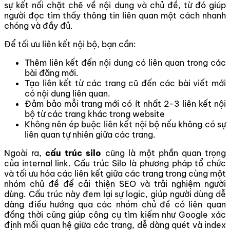
sự kết nối chặt chẽ về nội dung và chủ đề, từ đó giúp
người đọc tìm thấy thông tin liên quan một cách nhanh
chóng và đầy đủ.
Để tối ưu liên kết nội bộ, bạn cần:
Thêm liên kết đến nội dung có liên quan trong các
bài đăng mới.
Tạo liên kết từ các trang cũ đến các bài viết mới
có nội dung liên quan.
Đảm bảo mỗi trang mới có ít nhất 2-3 liên kết nội
bộ từ các trang khác trong website
Không nên ép buộc liên kết nội bộ nếu không có sự
liên quan tự nhiên giữa các trang.
Ngoài ra,
cấu trúc silo
cũng là một phần quan trọng
của internal link. Cấu trúc Silo là phương pháp tổ chức
và tối ưu hóa các liên kết giữa các trang trong cùng một
nhóm chủ đề để cải thiện SEO và trải nghiệm người
dùng. Cấu trúc này đem lại sự logic, giúp người dùng dễ
dàng điều hướng qua các nhóm chủ đề có liên quan
đồng thời cũng giúp công cụ tìm kiếm như Google xác
định mối quan hệ giữa các trang, dễ dàng quét và index