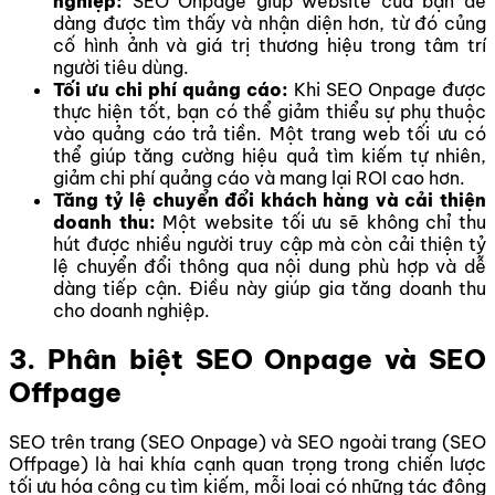
nghiệp:
SEO Onpage giúp website của bạn dễ
dàng được tìm thấy và nhận diện hơn, từ đó củng
cố hình ảnh và giá trị thương hiệu trong tâm trí
người tiêu dùng.
Tối ưu chi phí quảng cáo:
Khi SEO Onpage được
thực hiện tốt, bạn có thể giảm thiểu sự phụ thuộc
vào quảng cáo trả tiền. Một trang web tối ưu có
thể giúp tăng cường hiệu quả tìm kiếm tự nhiên,
giảm chi phí quảng cáo và mang lại ROI cao hơn.
Tăng tỷ lệ chuyển đổi khách hàng và cải thiện
doanh thu:
Một website tối ưu sẽ không chỉ thu
hút được nhiều người truy cập mà còn cải thiện tỷ
lệ chuyển đổi thông qua nội dung phù hợp và dễ
dàng tiếp cận. Điều này giúp gia tăng doanh thu
cho doanh nghiệp.
3. Phân biệt SEO Onpage và SEO
Offpage
SEO trên trang (SEO Onpage) và SEO ngoài trang (SEO
Offpage) là hai khía cạnh quan trọng trong chiến lược
tối ưu hóa công cụ tìm kiếm, mỗi loại có những tác động