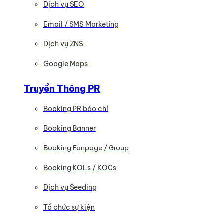
Dịch vụ SEO
Email / SMS Marketing
Dịch vụ ZNS
Google Maps
Truyền Thông PR
Booking PR báo chí
Booking Banner
Booking Fanpage / Group
Booking KOLs / KOCs
Dịch vụ Seeding
Tổ chức sự kiện