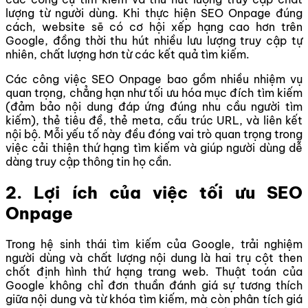
lượng từ người dùng. Khi thực hiện SEO Onpage đúng
cách, website sẽ có cơ hội xếp hạng cao hơn trên
Google, đồng thời thu hút nhiều lưu lượng truy cập tự
nhiên, chất lượng hơn từ các kết quả tìm kiếm.
Các công việc SEO Onpage bao gồm nhiều nhiệm vụ
quan trọng, chẳng hạn như tối ưu hóa mục đích tìm kiếm
(đảm bảo nội dung đáp ứng đúng nhu cầu người tìm
kiếm), thẻ tiêu đề, thẻ meta, cấu trúc URL, và liên kết
nội bộ. Mỗi yếu tố này đều đóng vai trò quan trọng trong
việc cải thiện thứ hạng tìm kiếm và giúp người dùng dễ
dàng truy cập thông tin họ cần.
2. Lợi ích của việc tối ưu SEO
Onpage
Trong hệ sinh thái tìm kiếm của Google, trải nghiệm
người dùng và chất lượng nội dung là hai trụ cột then
chốt định hình thứ hạng trang web. Thuật toán của
Google không chỉ đơn thuần đánh giá sự tương thích
giữa nội dung và từ khóa tìm kiếm, mà còn phân tích giá