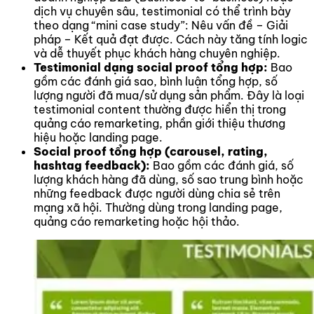
dịch vụ chuyên sâu, testimonial có thể trình bày
theo dạng “mini case study”: Nêu vấn đề – Giải
pháp – Kết quả đạt được. Cách này tăng tính logic
và dễ thuyết phục khách hàng chuyên nghiệp.
Testimonial dạng social proof tổng hợp:
Bao
gồm các đánh giá sao, bình luận tổng hợp, số
lượng người đã mua/sử dụng sản phẩm. Đây là loại
testimonial content thường được hiển thị trong
quảng cáo remarketing, phần giới thiệu thương
hiệu hoặc landing page.
Social proof tổng hợp (carousel, rating,
hashtag feedback):
Bao gồm các đánh giá, số
lượng khách hàng đã dùng, số sao trung bình hoặc
những feedback được người dùng chia sẻ trên
mạng xã hội. Thường dùng trong landing page,
quảng cáo remarketing hoặc hội thảo.