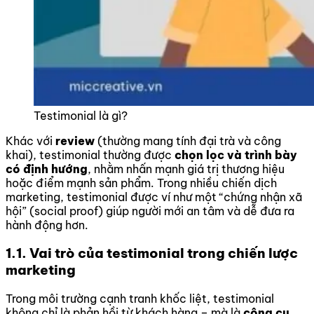
Testimonial là gì?
Khác với
review
(thường mang tính đại trà và công
khai), testimonial thường được
chọn lọc và trình bày
có định hướng
, nhằm nhấn mạnh giá trị thương hiệu
hoặc điểm mạnh sản phẩm. Trong nhiều chiến dịch
marketing, testimonial được ví như một “chứng nhận xã
hội” (social proof) giúp người mới an tâm và dễ đưa ra
hành động hơn.
1.1. Vai trò của testimonial trong chiến lược
marketing
Trong môi trường cạnh tranh khốc liệt, testimonial
không chỉ là phản hồi từ khách hàng – mà là
công cụ