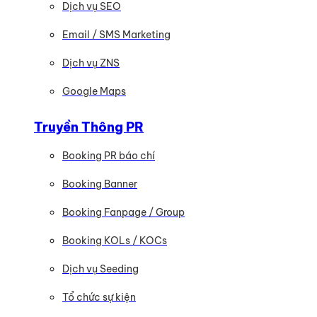
Dịch vụ SEO
Email / SMS Marketing
Dịch vụ ZNS
Google Maps
Truyền Thông PR
Booking PR báo chí
Booking Banner
Booking Fanpage / Group
Booking KOLs / KOCs
Dịch vụ Seeding
Tổ chức sự kiện