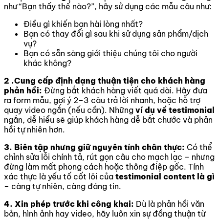
như “Bạn thấy thế nào?”, hãy sử dụng các mẫu câu như:
Điều gì khiến bạn hài lòng nhất?
Bạn có thay đổi gì sau khi sử dụng sản phẩm/dịch
vụ?
Bạn có sẵn sàng giới thiệu chúng tôi cho người
khác không?
2 .Cung cấp định dạng thuận tiện cho khách hàng
phản hồi:
Đừng bắt khách hàng viết quá dài. Hãy đưa
ra form mẫu, gợi ý 2–3 câu trả lời nhanh, hoặc hỗ trợ
quay video ngắn (nếu cần). Những
ví dụ về testimonial
ngắn, dễ hiểu sẽ giúp khách hàng dễ bắt chước và phản
hồi tự nhiên hơn.
3. Biên tập nhưng giữ nguyên tính chân thực:
Có thể
chỉnh sửa lỗi chính tả, rút gọn câu cho mạch lạc – nhưng
đừng làm mất phong cách hoặc thông điệp gốc. Tính
xác thực là yếu tố cốt lõi của
testimonial content là gì
– càng tự nhiên, càng đáng tin.
4. Xin phép trước khi công khai:
Dù là phản hồi văn
bản, hình ảnh hay video, hãy luôn xin sự đồng thuận từ