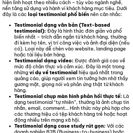
hiện linh hoạt theo nhiều cách – tùy vào ngành nghề,
nền tảng sử dụng và hành vi khách hàng mục tiêu. Dưới
đây là các
loại testimonial phổ biến
nên cân nhắc:
Testimonial dạng văn bản (Text-based
testimonial):
Đây là hình thức đơn giản và phổ
biến nhất – trích dẫn ngắn từ khách hàng, thường
đi kèm họ tên, vị trí công việc và ảnh đại diện (nếu
có). Loại này dễ chèn vào website, landing page
hoặc tài liệu bán hàng.
Testimonial dạng video:
Được đánh giá cao về
mức độ chân thực và cảm xúc. Đây là một trong
những
ví dụ về testimonial
hiệu quả nhất trong
quảng cáo, giúp người xem tin tưởng hơn nhờ thấy
gương mặt, giọng nói và phản ứng thật từ khách
hàng.
Testimonial chụp màn hình phản hồi thực tế:
Là
dạng testimonial “tự nhiên”, thường là ảnh chụp tin
nhắn, email, comment… Hình thức này phù hợp cho
các thương hiệu có tệp khách hàng trẻ hoặc hoạt
động nhiều trên mạng xã hội.
Testimonial dạng case study rút gọn:
Với các
doanh nghiệp B2B (Business-to-business) hoặc