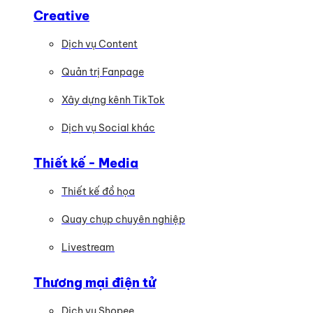
Creative
Dịch vụ Content
Quản trị Fanpage
Xây dựng kênh TikTok
Dịch vụ Social khác
Thiết kế - Media
Thiết kế đồ họa
Quay chụp chuyên nghiệp
Livestream
Thương mại điện tử
Dịch vụ Shopee