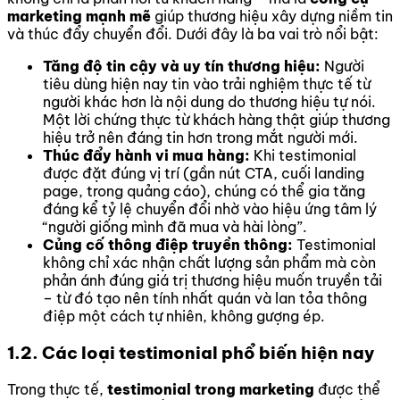
marketing mạnh mẽ
giúp thương hiệu xây dựng niềm tin
và thúc đẩy chuyển đổi. Dưới đây là ba vai trò nổi bật:
Tăng độ tin cậy và uy tín thương hiệu:
Người
tiêu dùng hiện nay tin vào trải nghiệm thực tế từ
người khác hơn là nội dung do thương hiệu tự nói.
Một lời chứng thực từ khách hàng thật giúp thương
hiệu trở nên đáng tin hơn trong mắt người mới.
Thúc đẩy hành vi mua hàng:
Khi testimonial
được đặt đúng vị trí (gần nút CTA, cuối landing
page, trong quảng cáo), chúng có thể gia tăng
đáng kể tỷ lệ chuyển đổi nhờ vào hiệu ứng tâm lý
“người giống mình đã mua và hài lòng”.
Củng cố thông điệp truyền thông:
Testimonial
không chỉ xác nhận chất lượng sản phẩm mà còn
phản ánh đúng giá trị thương hiệu muốn truyền tải
– từ đó tạo nên tính nhất quán và lan tỏa thông
điệp một cách tự nhiên, không gượng ép.
1.2. Các loại testimonial phổ biến hiện nay
Trong thực tế,
testimonial trong marketing
được thể