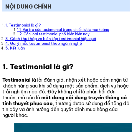
NỘI DUNG CHÍNH
1. Testimonial là gì?
1.1. Vai trò của testimonial trong chiến lược marketing
1.2. Các loại testimonial phổ biến hiện nay
3. Cách thu thập và biên tập testimonial hiệu quả
4. Gợi ý mẫu testimonial theo ngành nghề
5. Kết luận
1. Testimonial là gì?
Testimonial
là lời đánh giá, nhận xét hoặc cảm nhận từ
khách hàng sau khi sử dụng một sản phẩm, dịch vụ hoặc
trải nghiệm nào đó. Đây không chỉ là phản hồi đơn
thuần, mà còn là
một dạng nội dung truyền thông có
tính thuyết phục cao
, thường được sử dụng để tăng độ
tin cậy và ảnh hưởng đến quyết định mua hàng của
người khác.