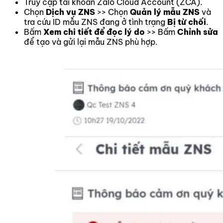
Truy cập tài khoản Zalo Cloud Account (ZCA).
Chọn
Dịch vụ ZNS
>> Chọn
Quản lý mẫu ZNS
và
tra cứu ID mẫu ZNS đang ở tình trạng
Bị từ chối
.
Bấm
Xem chi tiết để đọc lý do
>> Bấm
Chỉnh sửa
để tạo và gửi lại mẫu ZNS phù hợp.