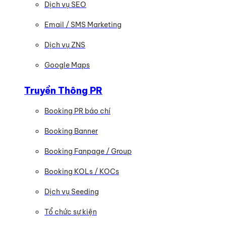
Dịch vụ SEO
Email / SMS Marketing
Dịch vụ ZNS
Google Maps
Truyền Thông PR
Booking PR báo chí
Booking Banner
Booking Fanpage / Group
Booking KOLs / KOCs
Dịch vụ Seeding
Tổ chức sự kiện