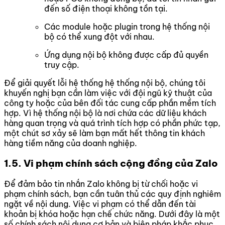
đến số điện thoại không tồn tại.
Các module hoặc plugin trong hệ thống nội
bộ có thể xung đột với nhau.
Ứng dụng nội bộ không được cấp đủ quyền
truy cập.
Để giải quyết lỗi hệ thống hệ thống nội bộ, chúng tôi
khuyến nghị bạn cần làm việc với đội ngũ kỹ thuật của
công ty hoặc của bên đối tác cung cấp phần mềm tích
hợp. Vì hệ thống nội bộ là nơi chứa các dữ liệu khách
hàng quan trọng và quá trình tích hợp có phần phức tạp,
một chút sơ xảy sẽ làm bạn mất hết thông tin khách
hàng tiềm năng của doanh nghiệp.
1.5. Vi phạm chính sách cộng đồng của Zalo
Để đảm bảo tin nhắn Zalo không bị từ chối hoặc vi
phạm chính sách, bạn cần tuân thủ các quy định nghiêm
ngặt về nội dung. Việc vi phạm có thể dẫn đến tài
khoản bị khóa hoặc hạn chế chức năng. Dưới đây là một
số chính sách nội dung cơ bản và biện pháp khắc phục