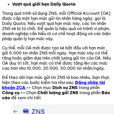
Vượt quá giới hạn Daily Quota
Trong quá trình sử dụng ZNS, mỗi Official Account (OA)
được cấp một hạn mức gửi tin nhắn hàng ngày, gọi là
Daily Quota. Nếu vượt quá hạn mức này, các tin nhắn
ZNS sẽ bị từ chối. Để quản lý hiệu quả và tránh vi phạm,
doanh nghiệp cần hiểu rõ cơ chế hoạt động và các biện
pháp quản lý hạn mức này.
Cụ thể, mỗi OA mới được tạo sẽ bắt đầu với hạn mức
gửi 5.000 tin nhắn ZNS mỗi ngày. Hạn mức này có thể
tăng hoặc giảm dựa trên chất lượng gửi tin của OA. Nếu
OA duy trì tốt, hạn mức có thể được tăng lên các mức
cao hơn như 10.000, 20.000, 50.000 tin nhắn/ngày.
Để theo dõi hạn mức gửi tin ZNS là bao nhiêu, bạn thực
hiện theo các bước kiểm tra như sau:
Đăng nhập tài
khoản ZCA
>> Chọn mục
Dịch vụ ZNS
trong phần
Công cụ
>> Chọn
Chất lượng gửi ZNS
trong phần
Báo
cáo
để xem chi tiết