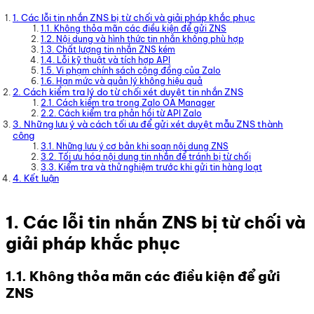
1. Các lỗi tin nhắn ZNS bị từ chối và giải pháp khắc phục
1.1. Không thỏa mãn các điều kiện để gửi ZNS
1.2. Nội dung và hình thức tin nhắn không phù hợp
1.3. Chất lượng tin nhắn ZNS kém
1.4. Lỗi kỹ thuật và tích hợp API
1.5. Vi phạm chính sách cộng đồng của Zalo
1.6. Hạn mức và quản lý không hiệu quả
2. Cách kiểm tra lý do từ chối xét duyệt tin nhắn ZNS
2.1. Cách kiểm tra trong Zalo OA Manager
2.2. Cách kiểm tra phản hồi từ API Zalo
3. Những lưu ý và cách tối ưu để gửi xét duyệt mẫu ZNS thành
công
3.1. Những lưu ý cơ bản khi soạn nội dung ZNS
3.2. Tối ưu hóa nội dung tin nhắn để tránh bị từ chối
3.3. Kiểm tra và thử nghiệm trước khi gửi tin hàng loạt
4. Kết luận
1. Các lỗi tin nhắn ZNS bị từ chối và
giải pháp khắc phục
1.1. Không thỏa mãn các điều kiện để gửi
ZNS