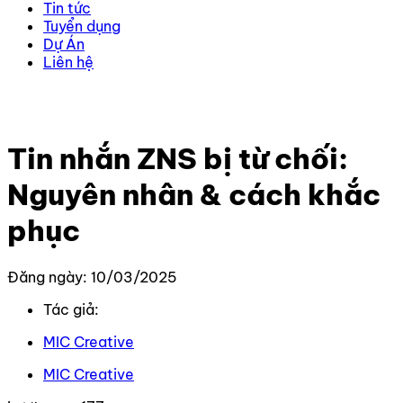
Tin tức
Tuyển dụng
Dự Án
Liên hệ
Trang chủ
–
Kiến thức
–
Zalo
–
Tin nhắn ZNS bị từ chối:
Nguyên nhân & cách khắc phục
Tin nhắn ZNS bị từ chối:
Nguyên nhân & cách khắc
phục
Đăng ngày: 10/03/2025
Tác giả:
MIC Creative
MIC Creative