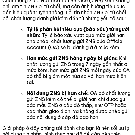
Chất lượng Zalo Notification Service (ZNS) kém không
chỉ làm tin ZNS bị từ chối, mà còn ảnh hưởng tiêu cực
đến hiệu quả truyền thông. Lỗi tin nhắn ZNS bị từ chối
bởi chất lượng đánh giá kém đến từ những yếu tố sau:
Tỷ lệ phản hồi tiêu cực (báo xấu) từ người
nhận:
Tỷ lệ báo xấu vượt quá mức giới hạn
cho phép, chất lượng gửi ZNS của Official
Account (OA) sẽ bị đánh giá ở mức kém.
Hạn mức gửi ZNS hàng ngày bị giảm:
Khi
chất lượng gửi ZNS trong 7 ngày gần nhất ở
mức kém, hạn mức gửi ZNS mỗi ngày của OA
có thể bị giảm một nửa so với hạn mức hiện
tại.
Nội dung ZNS bị hạn chế:
OA có chất lượng
gửi ZNS kém có thể bị giới hạn chỉ được gửi
các mẫu ZNS ở cấp độ thấp, như OTP hoặc
xác nhận giao dịch, và không được phép gửi
các nội dung ở cấp độ cao hơn.
Giải pháp ở đây chúng tôi dành cho bạn là nên tối ưu lại
nội dung tin nhắn, hình thức như đã đề cập bên trên.