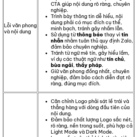
CTA giúp nội dung rõ ràng, chuyên
nghiệp.
Trình bày thông tin dễ hiểu, nội
dung phải có mục đích cụ thể,
Lỗi văn phong
minh bạch, tránh gây nhầm lẫn.
và nội dung
Sử dụng từ
thông báo
thay vì
tin
nhắn
nhằm tuân thủ quy định Zalo,
đảm bảo chuyên nghiệp.
Tránh từ ngữ mê tín, gây hiểu lầm,
ví dụ các thuật ngữ như
tín chủ
,
bùa ngải
,
thầy pháp
.
Giữ văn phong đồng nhất, chuyên
nghiệp, đảm bảo cách diễn đạt rõ
ràng, đúng mục đích.
Căn chỉnh Logo phải sát lề trái và
thẳng hàng với dòng đầu tiên của
nội dung.
Đảm bảo chất lượng Logo sắc nét,
rõ ràng, nền trong suốt, phù hợp cả
Light Mode và Dark Mode.