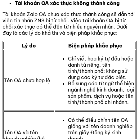
Tài khoản OA xác thực không thành công
Tài khoản Zalo OA chưa xác thực thành công sẽ dẫn tới
việc tin nhắn ZNS bị từ chối. Việc tài khoản OA bị từ
chối xác thực có thể đến từ nhiều nguyên nhân. Dưới
đây là các lý do khả thi và biện pháp khắc phục:
Lý do
Biện pháp khắc phục
Chỉ viết hoa ký tự đầu hoặc
danh từ riêng, tên
tỉnh/thành phố; không sử
dụng các ký tự đặc biệt.
Tên OA chưa hợp lệ
Bổ sung các từ ngữ thể hiện
ngành nghề kinh doanh, loại
sản phẩm, dịch vụ hoặc tên
tỉnh/thành phố chi nhánh.
Có thể điều chỉnh tên OA
giống với tên doanh nghiệp
Tên OA và tên
trên giấy Đăng ký kinh
doanh nghiệp/hộ
doanh.