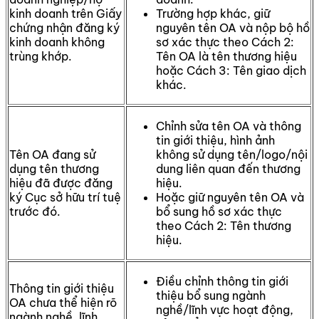
kinh doanh trên Giấy
Trường hợp khác, giữ
chứng nhận đăng ký
nguyên tên OA và nộp bộ hồ
kinh doanh không
sơ xác thực theo Cách 2:
trùng khớp.
Tên OA là tên thương hiệu
hoặc Cách 3: Tên giao dịch
khác.
Chỉnh sửa tên OA và thông
tin giới thiệu, hình ảnh
Tên OA đang sử
không sử dụng tên/logo/nội
dụng tên thương
dung liên quan đến thương
hiệu đã được đăng
hiệu.
ký Cục sở hữu trí tuệ
Hoặc giữ nguyên tên OA và
trước đó.
bổ sung hồ sơ xác thực
theo Cách 2: Tên thương
hiệu.
Điều chỉnh thông tin giới
Thông tin giới thiệu
thiệu bổ sung ngành
OA chưa thể hiện rõ
nghề/lĩnh vực hoạt động,
ngành nghề, lĩnh