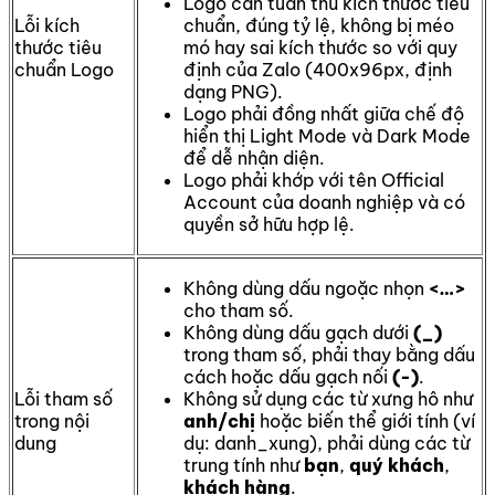
Logo cần tuân thủ kích thước tiêu
Lỗi kích
chuẩn, đúng tỷ lệ, không bị méo
thước tiêu
mó hay sai kích thước so với quy
chuẩn Logo
định của Zalo (400x96px, định
dạng PNG).
Logo phải đồng nhất giữa chế độ
hiển thị Light Mode và Dark Mode
để dễ nhận diện.
Logo phải khớp với tên Official
Account của doanh nghiệp và có
quyền sở hữu hợp lệ.
Không dùng dấu ngoặc nhọn
<…>
cho tham số.
Không dùng dấu gạch dưới
(_)
trong tham số, phải thay bằng dấu
cách hoặc dấu gạch nối
(-)
.
Lỗi tham số
Không sử dụng các từ xưng hô như
trong nội
anh/chị
hoặc biến thể giới tính (ví
dung
dụ: danh_xung), phải dùng các từ
trung tính như
bạn
,
quý khách
,
khách hàng
.