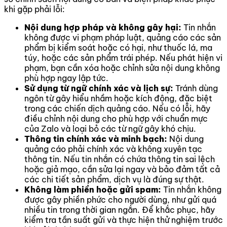
khi gặp phải lỗi:
Nội dung hợp pháp và không gây hại:
Tin nhắn
không được vi phạm pháp luật, quảng cáo các sản
phẩm bị kiểm soát hoặc có hại, như thuốc lá, ma
túy, hoặc các sản phẩm trái phép. Nếu phát hiện vi
phạm, bạn cần xóa hoặc chỉnh sửa nội dung không
phù hợp ngay lập tức.
Sử dụng từ ngữ chính xác và lịch sự:
Tránh dùng
ngôn từ gây hiểu nhầm hoặc kích động, đặc biệt
trong các chiến dịch quảng cáo. Nếu có lỗi, hãy
điều chỉnh nội dung cho phù hợp với chuẩn mực
của Zalo và loại bỏ các từ ngữ gây khó chịu.
Thông tin chính xác và minh bạch:
Nội dung
quảng cáo phải chính xác và không xuyên tạc
thông tin. Nếu tin nhắn có chứa thông tin sai lệch
hoặc giả mạo, cần sửa lại ngay và bảo đảm tất cả
các chi tiết sản phẩm, dịch vụ là đúng sự thật.
Không làm phiền hoặc gửi spam:
Tin nhắn không
được gây phiền phức cho người dùng, như gửi quá
nhiều tin trong thời gian ngắn. Để khắc phục, hãy
kiểm tra tần suất gửi và thực hiện thử nghiệm trước