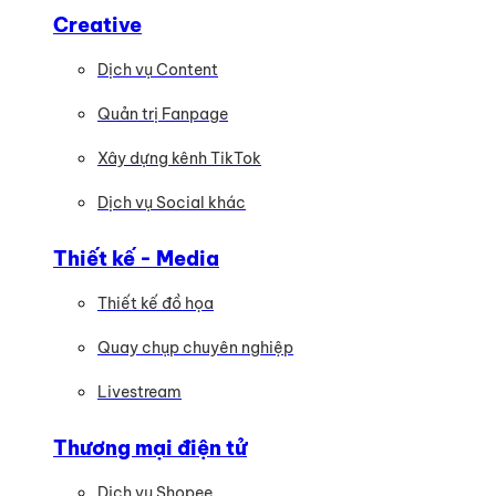
Creative
Dịch vụ Content
Quản trị Fanpage
Xây dựng kênh TikTok
Dịch vụ Social khác
Thiết kế - Media
Thiết kế đồ họa
Quay chụp chuyên nghiệp
Livestream
Thương mại điện tử
Dịch vụ Shopee