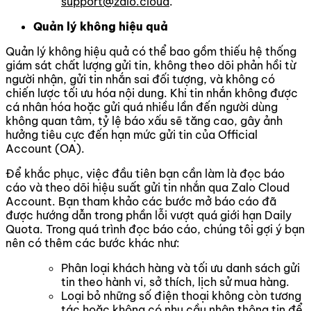
support@zalo.cloud
.
Quản lý không hiệu quả
Quản lý không hiệu quả có thể bao gồm thiếu hệ thống
giám sát chất lượng gửi tin, không theo dõi phản hồi từ
người nhận, gửi tin nhắn sai đối tượng, và không có
chiến lược tối ưu hóa nội dung. Khi tin nhắn không được
cá nhân hóa hoặc gửi quá nhiều lần đến người dùng
không quan tâm, tỷ lệ báo xấu sẽ tăng cao, gây ảnh
hưởng tiêu cực đến hạn mức gửi tin của Official
Account (OA).
Để khắc phục, việc đầu tiên bạn cần làm là đọc báo
cáo và theo dõi hiệu suất gửi tin nhắn qua Zalo Cloud
Account. Bạn tham khảo các bước mở báo cáo đã
được hướng dẫn trong phần lỗi vượt quá giới hạn Daily
Quota. Trong quá trình đọc báo cáo, chúng tôi gợi ý bạn
nên có thêm các bước khác như:
Phân loại khách hàng và tối ưu danh sách gửi
tin theo hành vi, sở thích, lịch sử mua hàng.
Loại bỏ những số điện thoại không còn tương
tác hoặc không có nhu cầu nhận thông tin để