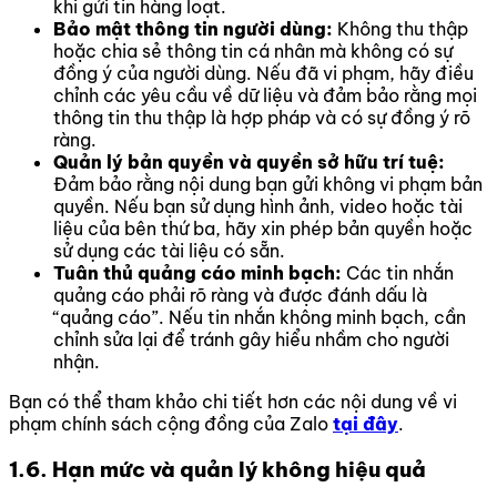
khi gửi tin hàng loạt.
Bảo mật thông tin người dùng:
Không thu thập
hoặc chia sẻ thông tin cá nhân mà không có sự
đồng ý của người dùng. Nếu đã vi phạm, hãy điều
chỉnh các yêu cầu về dữ liệu và đảm bảo rằng mọi
thông tin thu thập là hợp pháp và có sự đồng ý rõ
ràng.
Quản lý bản quyền và quyền sở hữu trí tuệ:
Đảm bảo rằng nội dung bạn gửi không vi phạm bản
quyền. Nếu bạn sử dụng hình ảnh, video hoặc tài
liệu của bên thứ ba, hãy xin phép bản quyền hoặc
sử dụng các tài liệu có sẵn.
Tuân thủ quảng cáo minh bạch:
Các tin nhắn
quảng cáo phải rõ ràng và được đánh dấu là
“quảng cáo”. Nếu tin nhắn không minh bạch, cần
chỉnh sửa lại để tránh gây hiểu nhầm cho người
nhận.
Bạn có thể tham khảo chi tiết hơn các nội dung về vi
phạm chính sách cộng đồng của Zalo
tại đây
.
1.6. Hạn mức và quản lý không hiệu quả