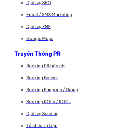
Dịch vụ SEO
Email / SMS Marketing
Dịch vụ ZNS
Google Maps
Truyền Thông PR
Booking PR báo chí
Booking Banner
Booking Fanpage / Group
Booking KOLs / KOCs
Dịch vụ Seeding
Tổ chức sự kiện