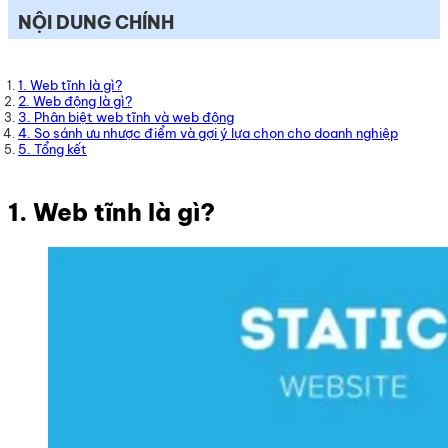
NỘI DUNG CHÍNH
1. Web tĩnh là gì?
2. Web động là gì?
3. Phân biệt web tĩnh và web động
4. So sánh ưu nhược điểm và gợi ý lựa chọn cho doanh nghiệp
5. Tổng kết
1. Web tĩnh là gì?