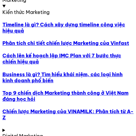
Kiến thức Marketing
Timeline là gì? Cách xây dựng timeline công việc
hiệu quả
Phân tích chi tiết chiến lược Marketing của Vinfast
Cách lên kế hoạch lập IMC Plan với 7 bước thực
chiến hiệu quả
Business là gì? Tìm hiểu khái niệm, các loại hình
kinh doanh phổ biến
Top 9 chiến dịch Marketing thành công ở Việt Nam
đáng học hỏi
Chiến lược Marketing của VINAMILK: Phân tích từ A-
Z