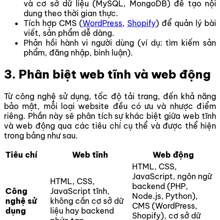
và cơ sở dữ liệu (MySQL, MongoDB) để tạo nội
dung theo thời gian thực.
Tích hợp CMS (
WordPress
,
Shopify
) để quản lý bài
viết, sản phẩm dễ dàng.
Phản hồi hành vi người dùng (ví dụ: tìm kiếm sản
phẩm, đăng nhập, bình luận).
3. Phân biệt web tĩnh và web động
Từ công nghệ sử dụng, tốc độ tải trang, đến khả năng
bảo mật, mỗi loại website đều có ưu và nhược điểm
riêng. Phần này sẽ phân tích sự khác biệt giữa web tĩnh
và web động qua các tiêu chí cụ thể và được thể hiện
trong bảng như sau.
Tiêu chí
Web tĩnh
Web động
HTML, CSS,
JavaScript, ngôn ngữ
HTML, CSS,
backend (PHP,
Công
JavaScript tĩnh,
Node.js, Python),
nghệ sử
không cần cơ sở dữ
CMS (WordPress,
dụng
liệu hay backend
Shopify), cơ sở dữ