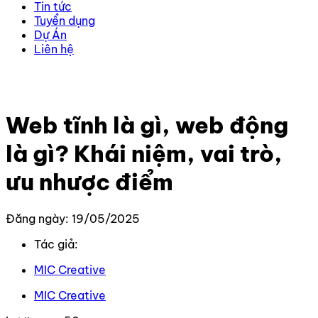
Tin tức
Tuyển dụng
Dự Án
Liên hệ
Trang chủ
–
Kiến thức
–
Thiết kế Website
–
Web tĩnh là
gì, web động là gì? Khái niệm, vai trò, ưu nhược điểm
Web tĩnh là gì, web động
là gì? Khái niệm, vai trò,
ưu nhược điểm
Đăng ngày: 19/05/2025
Tác giả:
MIC Creative
MIC Creative