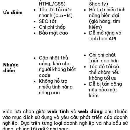
HTML/CSS)
Shopify)
Tốc độ tải cực
Hỗ trợ nhiều tính
Ưu điểm
nhanh (0.5–1s)
năng hiện đại
SEO tốt
(giỏ hàng, tìm
Chi phí thấp
kiếm)
Bảo mật cao
Dễ mở rộng và
tích hợp API
Chi phí phát
Cập nhật thủ
triển cao hơn
công, khó cho
Nhược
Tốc độ tải có
người không biết
điểm
thể chậm nếu
code
không tối ưu
Không hỗ trợ
Dễ bị tấn công
nhiều tính năng
nếu bảo mật
nâng cao
kém
Việc lựa chọn giữa
web tĩnh
và
web động
phụ thuộc
vào mục đích sử dụng và yêu cầu phát triển của doanh
nghiệp. Dựa trên từng loại doanh nghiệp và nhu cầu sử
dụng, chúng tôi gợi ý như sau: