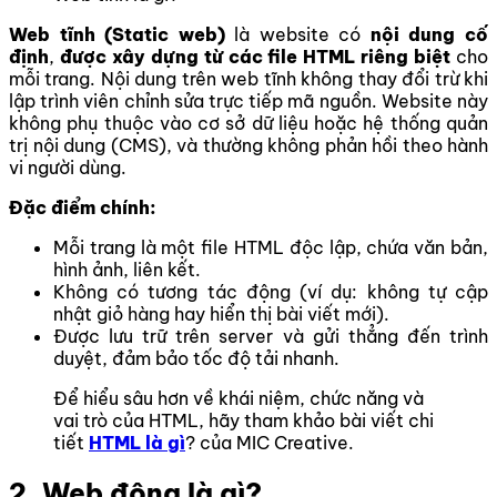
Web tĩnh (Static web)
là website có
nội dung cố
định
,
được xây dựng từ các file HTML riêng biệt
cho
mỗi trang. Nội dung trên web tĩnh không thay đổi trừ khi
lập trình viên chỉnh sửa trực tiếp mã nguồn. Website này
không phụ thuộc vào cơ sở dữ liệu hoặc hệ thống quản
trị nội dung (CMS), và thường không phản hồi theo hành
vi người dùng.
Đặc điểm chính:
Mỗi trang là một file HTML độc lập, chứa văn bản,
hình ảnh, liên kết.
Không có tương tác động (ví dụ: không tự cập
nhật giỏ hàng hay hiển thị bài viết mới).
Được lưu trữ trên server và gửi thẳng đến trình
duyệt, đảm bảo tốc độ tải nhanh.
Để hiểu sâu hơn về khái niệm, chức năng và
vai trò của HTML, hãy tham khảo bài viết chi
tiết
HTML là gì
? của MIC Creative.
2. Web động là gì?