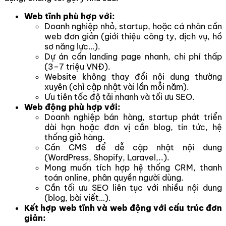
Web tĩnh phù hợp với:
Doanh nghiệp nhỏ, startup, hoặc cá nhân cần
web đơn giản (giới thiệu công ty, dịch vụ, hồ
sơ năng lực…).
Dự án cần landing page nhanh, chi phí thấp
(3–7 triệu VNĐ).
Website không thay đổi nội dung thường
xuyên (chỉ cập nhật vài lần mỗi năm).
Ưu tiên tốc độ tải nhanh và tối ưu SEO.
Web động phù hợp với:
Doanh nghiệp bán hàng, startup phát triển
dài hạn hoặc đơn vị cần blog, tin tức, hệ
thống giỏ hàng.
Cần CMS để dễ cập nhật nội dung
(WordPress, Shopify, Laravel,..).
Mong muốn tích hợp hệ thống CRM, thanh
toán online, phân quyền người dùng.
Cần tối ưu SEO liên tục với nhiều nội dung
(blog, bài viết…).
Kết hợp web tĩnh và web động với cấu trúc đơn
giản: