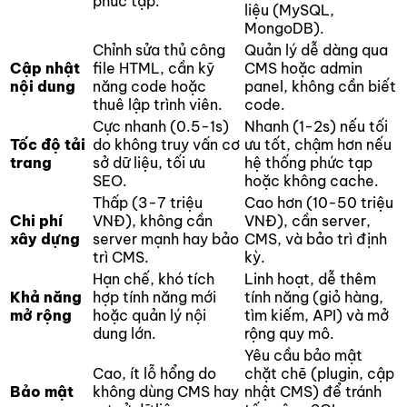
phức tạp.
liệu (MySQL,
MongoDB).
Chỉnh sửa thủ công
Quản lý dễ dàng qua
Cập nhật
file HTML, cần kỹ
CMS hoặc admin
nội dung
năng code hoặc
panel, không cần biết
thuê lập trình viên.
code.
Cực nhanh (0.5-1s)
Nhanh (1-2s) nếu tối
Tốc độ tải
do không truy vấn cơ
ưu tốt, chậm hơn nếu
trang
sở dữ liệu, tối ưu
hệ thống phức tạp
SEO.
hoặc không cache.
Thấp (3-7 triệu
Cao hơn (10-50 triệu
Chi phí
VNĐ), không cần
VNĐ), cần server,
xây dựng
server mạnh hay bảo
CMS, và bảo trì định
trì CMS.
kỳ.
Hạn chế, khó tích
Linh hoạt, dễ thêm
Khả năng
hợp tính năng mới
tính năng (giỏ hàng,
mở rộng
hoặc quản lý nội
tìm kiếm, API) và mở
dung lớn.
rộng quy mô.
Yêu cầu bảo mật
Cao, ít lỗ hổng do
chặt chẽ (plugin, cập
Bảo mật
không dùng CMS hay
nhật CMS) để tránh