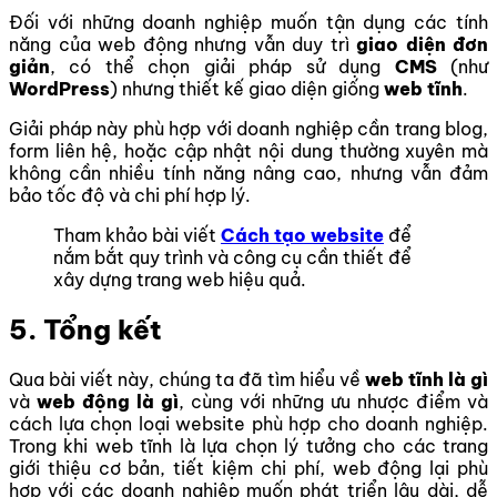
Đối với những doanh nghiệp muốn tận dụng các tính
năng của web động nhưng vẫn duy trì
giao diện đơn
giản
, có thể chọn giải pháp sử dụng
CMS
(như
WordPress
) nhưng thiết kế giao diện giống
web tĩnh
.
Giải pháp này phù hợp với doanh nghiệp cần trang blog,
form liên hệ, hoặc cập nhật nội dung thường xuyên mà
không cần nhiều tính năng nâng cao, nhưng vẫn đảm
bảo tốc độ và chi phí hợp lý.
Tham khảo bài viết
Cách tạo website
để
nắm bắt quy trình và công cụ cần thiết để
xây dựng trang web hiệu quả.
5. Tổng kết
Qua bài viết này, chúng ta đã tìm hiểu về
web tĩnh là gì
và
web động là gì
, cùng với những ưu nhược điểm và
cách lựa chọn loại website phù hợp cho doanh nghiệp.
Trong khi web tĩnh là lựa chọn lý tưởng cho các trang
giới thiệu cơ bản, tiết kiệm chi phí, web động lại phù
hợp với các doanh nghiệp muốn phát triển lâu dài, dễ