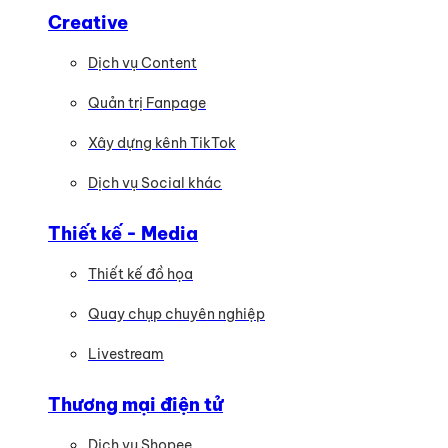
Creative
Dịch vụ Content
Quản trị Fanpage
Xây dựng kênh TikTok
Dịch vụ Social khác
Thiết kế - Media
Thiết kế đồ họa
Quay chụp chuyên nghiệp
Livestream
Thương mại điện tử
Dịch vụ Shopee