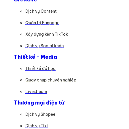
Dịch vụ Content
Quản trị Fanpage
Xây dựng kênh TikTok
Dịch vụ Social khác
Thiết kế - Media
Thiết kế đồ họa
Quay chụp chuyên nghiệp
Livestream
Thương mại điện tử
Dịch vụ Shopee
Dịch vụ Tiki