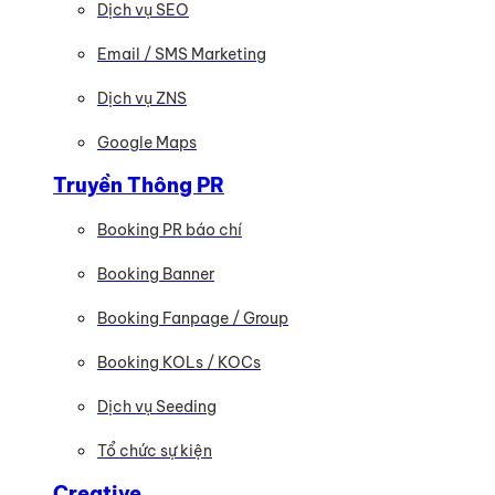
Dịch vụ SEO
Email / SMS Marketing
Dịch vụ ZNS
Google Maps
Truyền Thông PR
Booking PR báo chí
Booking Banner
Booking Fanpage / Group
Booking KOLs / KOCs
Dịch vụ Seeding
Tổ chức sự kiện
Creative