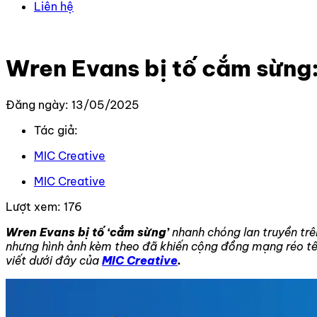
Liên hệ
Trang chủ
–
Tin Tức Mới Nhất
–
Wren Evans bị tố cắm sừng
Wren Evans bị tố cắm sừng:
Đăng ngày: 13/05/2025
Tác giả:
MIC Creative
MIC Creative
Lượt xem:
176
Wren Evans bị tố ‘cắm sừng’
nhanh chóng lan truyền trê
nhưng hình ảnh kèm theo đã khiến cộng đồng mạng réo tên 
viết dưới đây của
MIC Creative
.