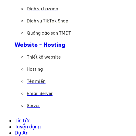
Dịch vụ Lazada
Dịch vụ TikTok Shop
Quảng cáo sàn TMĐT
Website - Hosting
Thiết kế website
Hosting
Tên miền
Email Server
Server
Tin tức
Tuyển dụng
Dự Án