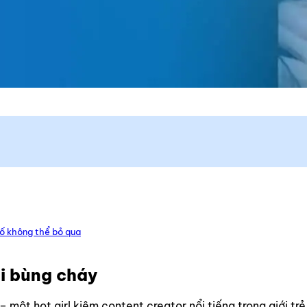
tố không thể bỏ qua
i bùng cháy
một hot girl kiêm content creator nổi tiếng trong giới trẻ