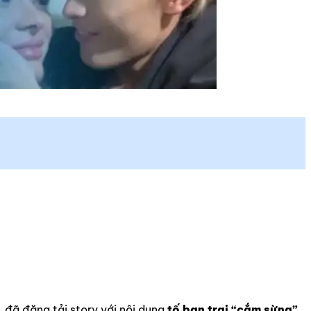
, đã đăng tải story với nội dung
tố bạn trai “cắm sừng”