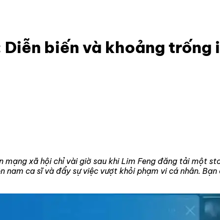
: Diễn biến và khoảng trống im lặng
 Diễn biến và khoảng trống 
n mạng xã hội chỉ vài giờ sau khi Lim Feng đăng tải một st
nam ca sĩ và đẩy sự việc vượt khỏi phạm vi cá nhân. Bạn có