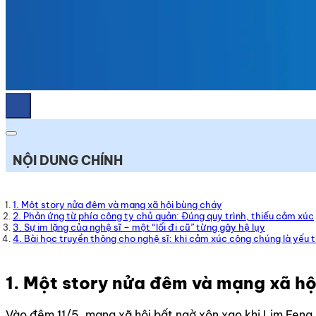
NỘI DUNG CHÍNH
1. Một story nửa đêm và mạng xã hội bùng cháy
2. Phản ứng từ phía công ty chủ quản: Đúng quy trình, thiếu cảm xúc
3. Sự im lặng của nghệ sĩ – một “lối đi cũ” từng gây hệ lụy
4. Bài học truyền thông cho nghệ sĩ: khi cảm xúc công chúng là yếu 
1. Một story nửa đêm và mạng xã hộ
Vào đêm 11/5, mạng xã hội bất ngờ xôn xao khi Lim Feng – 