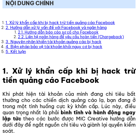
NỘI DUNG CHÍNH
1. Xử lý khẩn cấp khi bị hack trừ tiền quảng cáo Facebook
2. Hướng dẫn xử lý vấn đề với Facebook và ngân hàng
2.1. Hướng dẫn báo cáo sự cố cho Facebook
2.2. Liên hệ ngân hàng để yêu cầu hoàn tiền (Chargeback)
3. Nguyên nhân khiến tài khoản quảng cáo bị hack
4. Biện pháp bảo vệ tài khoản khỏi nguy cơ bị hack
5. Kết luận
1. Xử lý khẩn cấp khi bị hack trừ
tiền quảng cáo Facebook
Khi phát hiện tài khoản của mình đang chi tiêu bất
thường cho các chiến dịch quảng cáo lạ, bạn đang ở
trong một tình huống cực kỳ khẩn cấp. Lúc này, điều
quan trọng nhất là phải
bình tĩnh và hành động ngay
lập tức
theo các bước được MIC Creative hướng dẫn
dưới đây để ngắt nguồn chi tiêu và giành lại quyền kiểm
soát.