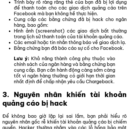
Trình bày rõ ràng rằng thẻ của bạn đã bị lợi dụng
để thanh toán cho các giao dịch quảng cáo trên
Facebook mà bạn không hề thực hiện.
Cung cấp các bằng chứng đã bị hack cho ngân
hàng, bao gồm:
Hình ảnh (screenshot) các giao dịch bất thường
trong lịch sử thanh toán của tài khoản quảng cáo.
Các email hoặc tin nhắn thông báo về giao dịch lạ.
Bằng chứng bạn đã báo cáo sự cố cho Facebook.
Lưu ý:
Khả năng thành công phụ thuộc vào
chính sách của ngân hàng và bằng chứng bạn
cung cấp. Bạn cần hành động càng sớm càng
tốt vì ngân hàng thường có giới hạn thời gian
nhất định để chấp nhận yêu cầu Chargeback.
3. Nguyên nhân khiến tài khoản
quảng cáo bị hack
Để không bao giờ lặp lại sai lầm, bạn phải hiểu rõ
nguyên nhân gốc rễ khiến tài khoản quảng cáo bị chiếm
quyền. Hacker thường nhắm vào các lỗ hổng bảo mật