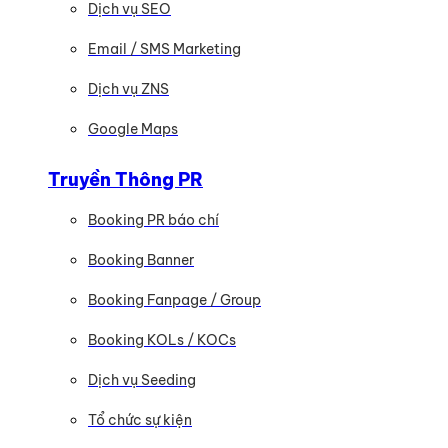
Dịch vụ SEO
Email / SMS Marketing
Dịch vụ ZNS
Google Maps
Truyền Thông PR
Booking PR báo chí
Booking Banner
Booking Fanpage / Group
Booking KOLs / KOCs
Dịch vụ Seeding
Tổ chức sự kiện