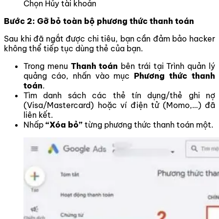
Chọn Hủy tài khoản
Bước 2: Gỡ bỏ toàn bộ phương thức thanh toán
Sau khi đã ngắt được chi tiêu, bạn cần đảm bảo hacker
không thể tiếp tục dùng thẻ của bạn.
Trong menu
Thanh toán
bên trái tại Trình quản lý
quảng cáo, nhấn vào mục
Phương thức thanh
toán
.
Tìm danh sách các thẻ tín dụng/thẻ ghi nợ
(Visa/Mastercard) hoặc ví điện tử (Momo,…) đã
liên kết.
Nhấp
“Xóa
bỏ”
từng phương thức thanh toán một.