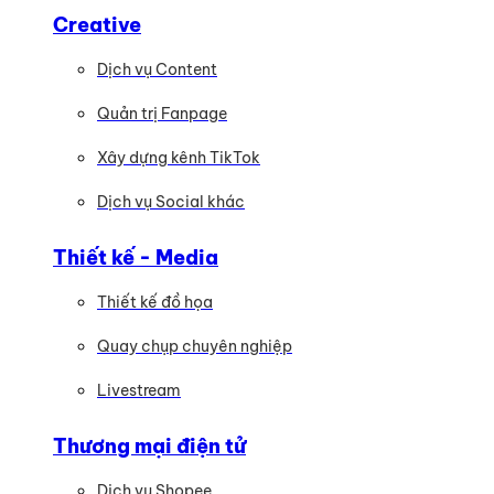
Creative
Dịch vụ Content
Quản trị Fanpage
Xây dựng kênh TikTok
Dịch vụ Social khác
Thiết kế - Media
Thiết kế đồ họa
Quay chụp chuyên nghiệp
Livestream
Thương mại điện tử
Dịch vụ Shopee