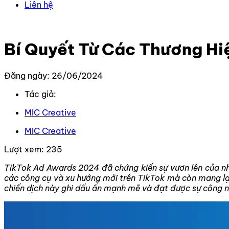
Liên hệ
Trang chủ
–
Tin Tức Mới Nhất
–
Bí Quyết Từ Các Thương 
Bí Quyết Từ Các Thương H
Đăng ngày: 26/06/2024
Tác giả:
MIC Creative
MIC Creative
Lượt xem:
235
TikTok Ad Awards 2024 đã chứng kiến sự vươn lên của nh
các công cụ và xu hướng mới trên TikTok mà còn mang lại
chiến dịch này ghi dấu ấn mạnh mẽ và đạt được sự công n