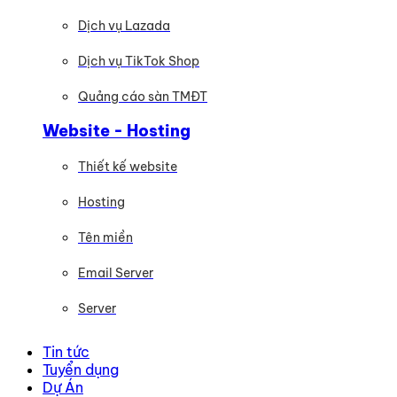
Dịch vụ Lazada
Dịch vụ TikTok Shop
Quảng cáo sàn TMĐT
Website - Hosting
Thiết kế website
Hosting
Tên miền
Email Server
Server
Tin tức
Tuyển dụng
Dự Án