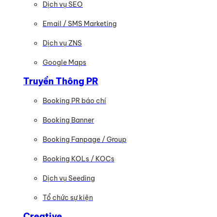
Dịch vụ SEO
Email / SMS Marketing
Dịch vụ ZNS
Google Maps
Truyền Thông PR
Booking PR báo chí
Booking Banner
Booking Fanpage / Group
Booking KOLs / KOCs
Dịch vụ Seeding
Tổ chức sự kiện
Creative