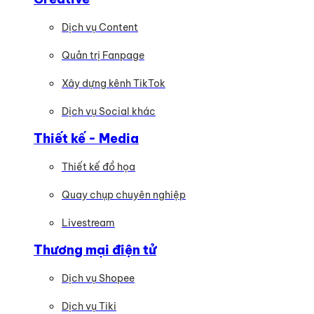
Dịch vụ Content
Quản trị Fanpage
Xây dựng kênh TikTok
Dịch vụ Social khác
Thiết kế - Media
Thiết kế đồ họa
Quay chụp chuyên nghiệp
Livestream
Thương mại điện tử
Dịch vụ Shopee
Dịch vụ Tiki