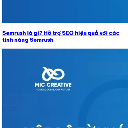
Semrush là gì? Hỗ trợ SEO hiệu quả với các
tính năng Semrush