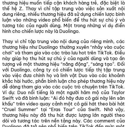
thương hiệu muốn tiếp cận khách hàng trẻ, đặc biệt là
thế hệ Z. Thay vì chỉ tập trung vào việc sản xuất nội
dung riêng, nhiều thương hiệu đã sử dụng chiến lược bình
luận vào những video phổ biến để thu hút sự chú ý và
tương tác của người dùng. Một trong những ví dụ điển
hình cho chiến lược này là Duolingo.
Thay vì chỉ tập trung vào nội dung của riêng mình, các
thương hiệu như Duolingo thường xuyên “nhảy vào cuộc
chơi” và tham gia vào các trào lưu hot trên TikTok. Điều
này giúp họ thu hút sự chú ý của người dùng và tạo ấn
tượng về một thương hiệu “năng động”, “sáng tạo”. Đối
với Duolingo, công ty có chiến lược tiếp thị tập trung
vào việc đưa chính họ và linh vật Duo vào các khoảnh
khắc hài hước, phần bình luận cho phép thương hiệu này
dễ dàng tham gia vào các cuộc trò chuyện trên TikTok.
Ví dụ: Duo nổi tiếng là một người hâm mộ của Taylor
Swift và đã bình luận: “Ai đó hãy đưa cô gái này lên sân
khấu” trên video quay cảnh một cô gái hát theo bài hát
“Cruel Summer” tại “Eras Tour” của Swift. Nhờ vậy,
thương hiệu này đã thu hút được lượng lớn người theo
dõi và tương tác trên nền tảng này. Các comment của
Duolingo đã trở nên phổ biến trên TikTok đến mức một