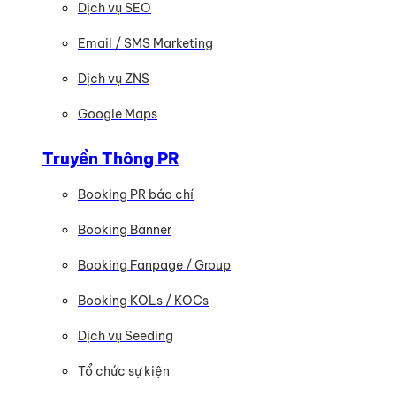
Dịch vụ SEO
Email / SMS Marketing
Dịch vụ ZNS
Google Maps
Truyền Thông PR
Booking PR báo chí
Booking Banner
Booking Fanpage / Group
Booking KOLs / KOCs
Dịch vụ Seeding
Tổ chức sự kiện