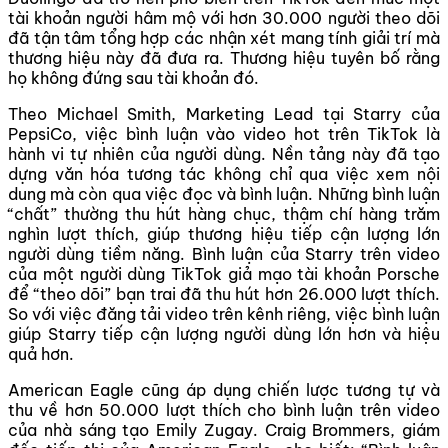
tài khoản người hâm mộ với hơn 30.000 người theo dõi
đã tận tâm tổng hợp các nhận xét mang tính giải trí mà
thương hiệu này đã đưa ra. Thương hiệu tuyên bố rằng
họ không đứng sau tài khoản đó.
Theo Michael Smith, Marketing Lead tại Starry của
PepsiCo, việc bình luận vào video hot trên TikTok là
hành vi tự nhiên của người dùng. Nền tảng này đã tạo
dựng văn hóa tương tác không chỉ qua việc xem nội
dung mà còn qua việc đọc và bình luận. Những bình luận
“chất” thường thu hút hàng chục, thậm chí hàng trăm
nghìn lượt thích, giúp thương hiệu tiếp cận lượng lớn
người dùng tiềm năng. Bình luận của Starry trên video
của một người dùng TikTok giả mạo tài khoản Porsche
để “theo dõi” bạn trai đã thu hút hơn 26.000 lượt thích.
So với việc đăng tải video trên kênh riêng, việc bình luận
giúp Starry tiếp cận lượng người dùng lớn hơn và hiệu
quả hơn.
American Eagle cũng áp dụng chiến lược tương tự và
thu về hơn 50.000 lượt thích cho bình luận trên video
của nhà sáng tạo Emily Zugay. Craig Brommers, giám