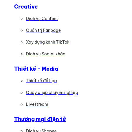
Creative
Dịch vụ Content
Quản trị Fanpage
Xây dựng kênh TikTok
Dịch vụ Social khác
Thiết kế - Media
Thiết kế đồ họa
Quay chụp chuyên nghiệp
Livestream
Thương mại điện tử
Dịch vụ Shopee