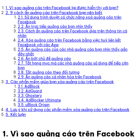
1. Vì sao quảng cáo trên Facebook lại được hiển thị với bạn?
2. 9 cách ẩn quảng cáo trên Facebook bạn nên biết
2.1. Sử dụng trình duyệt có chức năng xoá quảng cáo trên
Facebook
2.2. Ẩn trực tiếp quảng cáo bạn nhìn thấy
2.3. Cách ẩn quảng cáo trên Facebook dựa trên thông tin cá
nhân
2.4. Xóa quảng cáo trên Facebook bằng việc huỷ liên kết
Facebook với các App
2.5. Ẩn quảng cáo của các nhà quảng cáo bạn nhìn thấy gần
đây nhất
2.6. Ẩn bớt chủ đề quảng cáo
2.7. Tắt hạng mục mà các nhà quảng cáo sử dụng để tiếp cận
bạn
2.8. Tắt quảng cáo theo đối tượng
2.9. Ẩn quảng cáo cá nhân hóa trên Facebook
3. Các phần mềm giúp bạn xóa quảng cáo trên Facebook
3.1. AdBlock
3.2. AdGuard
3.3. Ghostery
3.4. AdBlocker Ultimate
3.5. uBlock Origin
4. Lưu ý khi sử dụng các phần mềm xóa quảng cáo trên Facebook
5. Kết luận
1. Vì sao quảng cáo trên Facebook