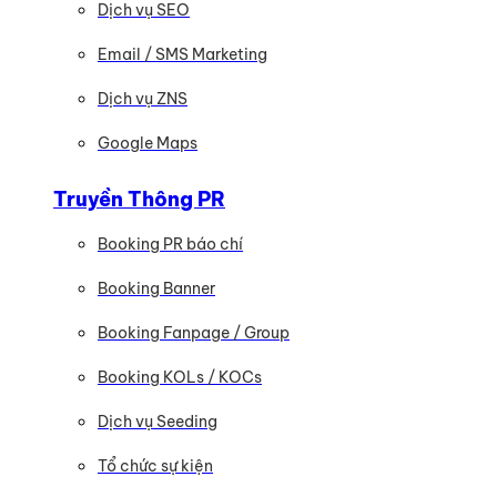
Dịch vụ SEO
Email / SMS Marketing
Dịch vụ ZNS
Google Maps
Truyền Thông PR
Booking PR báo chí
Booking Banner
Booking Fanpage / Group
Booking KOLs / KOCs
Dịch vụ Seeding
Tổ chức sự kiện