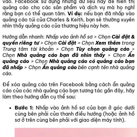
vào. Facebook sử dụng những dữ liệu này để hiển thị
quảng cáo cho các sản phẩm và dịch vụ mà họ nghĩ
rằng bạn có thể quan tâm.
Ví dụ:
nếu bạn đã nhấp vào
quảng cáo túi của Charles & Keith, bạn sẽ thường xuyên
nhìn thấy quảng cáo của thương hiệu này hơn.
Hướng dẫn nhanh:
Nhấp vào ảnh hồ sơ > Chọn
Cài đặt &
quyền riêng tư
> Chọn
Cài đặt
> Chọn
Xem thêm
trong
Trung tâm tài khoản > Chọn
Tùy chọn quảng cáo
>
Chọn
Nhà quảng cáo bạn đã nhìn thấy
> Chọn
Ẩn
quảng cáo
> Chọn
Nhà quảng cáo có quảng cáo bạn
đã nhấp
> Chọn
Ẩn quảng cáo
bên cạnh tên nhà quảng
cáo.
Để xóa quảng cáo trên Facebook bằng cách ẩn quảng
cáo của các nhà quảng cáo bạn tương tác gần đây, hãy
làm theo hướng dẫn cụ thể sau:
Bước 1:
Nhấp vào ảnh hồ sơ của bạn ở góc dưới
cùng bên phải của thanh điều hướng (hoặc ảnh hồ
sơ ở trên cùng bên phải với giao diện máy tính).