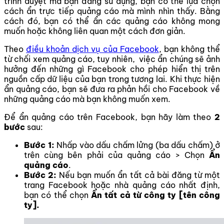
trình duyệt mà bạn đang sử dụng, bạn có thể lựa chọn
cách ẩn trực tiếp quảng cáo mà mình nhìn thấy. Bằng
cách đó, bạn có thể ẩn các quảng cáo không mong
muốn hoặc không liên quan một cách đơn giản.
Theo
điều khoản dịch vụ của Facebook
, bạn không thể
từ chối xem quảng cáo, tuy nhiên, việc ẩn chúng sẽ ảnh
hưởng đến những gì Facebook cho phép hiển thị trên
nguồn cấp dữ liệu của bạn trong tương lai. Khi thực hiện
ẩn quảng cáo, bạn sẽ đưa ra phản hồi cho Facebook về
những quảng cáo mà bạn không muốn xem.
Để ẩn quảng cáo trên Facebook, bạn hãy làm theo
2
bước
sau:
Bước 1:
Nhấp vào dấu chấm lửng (ba dấu chấm) ở
trên cùng bên phải của quảng cáo > Chọn
Ẩn
quảng cáo
.
Bước 2:
Nếu bạn muốn ẩn tất cả bài đăng từ một
trang Facebook hoặc nhà quảng cáo nhất định,
bạn có thể chọn
Ẩn tất cả từ công ty [tên công
ty].