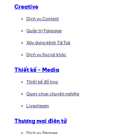
Creative
Dịch vụ Content
Quản trị Fanpage
Xây dựng kênh TikTok
Dịch vụ Social khác
Thiết kế - Media
Thiết kế đồ họa
Quay chụp chuyên nghiệp
Livestream
Thương mại điện tử
Dịch vụ Shopee