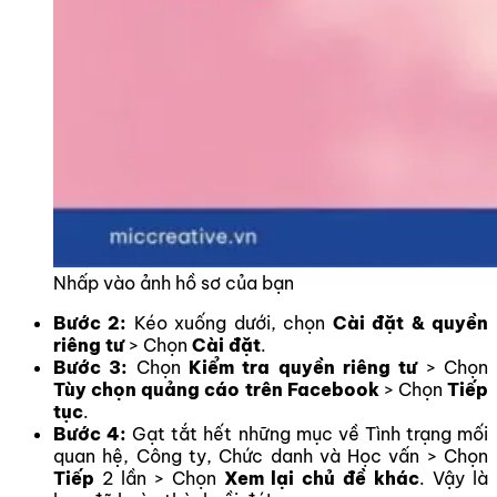
Nhấp vào ảnh hồ sơ của bạn
Bước 2:
Kéo xuống dưới, chọn
Cài đặt & quyền
riêng tư
> Chọn
Cài đặt
.
Bước 3:
Chọn
Kiểm tra quyền riêng tư
> Chọn
Tùy chọn quảng cáo trên Facebook
> Chọn
Tiếp
tục
.
Bước 4:
Gạt tắt hết những mục về Tình trạng mối
quan hệ, Công ty, Chức danh và Học vấn > Chọn
Tiếp
2 lần > Chọn
Xem lại chủ đề khác
. Vậy là