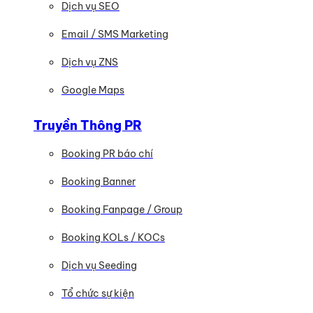
Dịch vụ SEO
Email / SMS Marketing
Dịch vụ ZNS
Google Maps
Truyền Thông PR
Booking PR báo chí
Booking Banner
Booking Fanpage / Group
Booking KOLs / KOCs
Dịch vụ Seeding
Tổ chức sự kiện