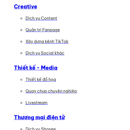
Creative
Dịch vụ Content
Quản trị Fanpage
Xây dựng kênh TikTok
Dịch vụ Social khác
Thiết kế - Media
Thiết kế đồ họa
Quay chụp chuyên nghiệp
Livestream
Thương mại điện tử
Dịch vụ Shopee