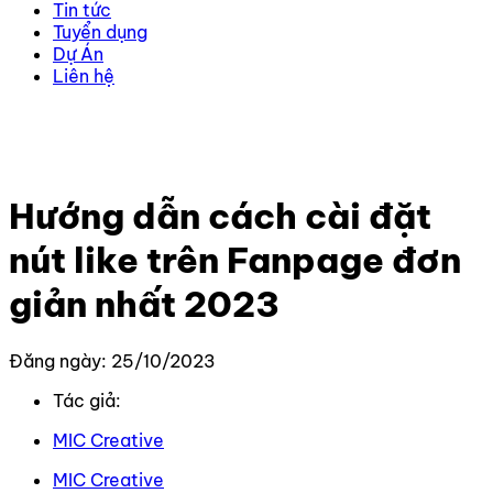
Tin tức
Tuyển dụng
Dự Án
Liên hệ
Trang chủ
–
Kiến thức
–
Kiến thức Facebook
–
Hướng
dẫn cách cài đặt nút like trên Fanpage đơn giản nhất
2023
Hướng dẫn cách cài đặt
nút like trên Fanpage đơn
giản nhất 2023
Đăng ngày: 25/10/2023
Tác giả:
MIC Creative
MIC Creative