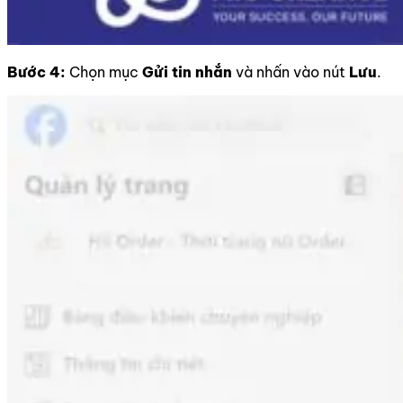
Bước 4:
Chọn mục
Gửi tin nhắn
và nhấn vào nút
Lưu
.