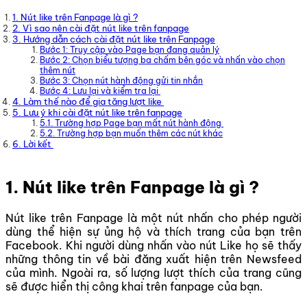
1. Nút like trên Fanpage là gì ?
2. Vì sao nên cài đặt nút like trên fanpage
3. Hướng dẫn cách cài đặt nút like trên Fanpage
Bước 1: Truy cập vào Page bạn đang quản lý
Bước 2: Chọn biểu tượng ba chấm bên góc và nhấn vào chọn
thêm nút
Bước 3: Chọn nút hành động gửi tin nhắn
Bước 4: Lưu lại và kiểm tra lại
4. Làm thế nào để gia tăng lượt like
5. Lưu ý khi cài đặt nút like trên fanpage
5.1. Trường hợp Page bạn mất nút hành động
5.2. Trường hợp bạn muốn thêm các nút khác
6. Lời kết
1. Nút like trên Fanpage là gì ?
Nút like trên Fanpage là một nút nhấn cho phép người
dùng thể hiện sự ủng hộ và thích trang của bạn trên
Facebook. Khi người dùng nhấn vào nút Like họ sẽ thấy
những thông tin về bài đăng xuất hiện trên Newsfeed
của mình. Ngoài ra, số lượng lượt thích của trang cũng
sẽ được hiển thị công khai trên fanpage của bạn.