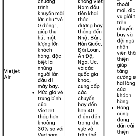
chương
không Việt
thoải
trình
Nam đầu
mái, dịc
khuyến mãi
tiên khai
vụ giải t
lớn như “vé
thác
trên
0 đồng”,
đường bay
chuyến
giúp thu
thẳng đến
bay và
hút một
Nhật Bản,
đội ngũ
lượng lớn
Hàn Quốc,
nhân
khách
Đài Loan,
viên th
hàng, đặc
Ấn Độ,
thiện
biệt là
Nga, Úc,
giúp
những
và các
Vietjet
tăng
người lần
quốc gia
Air
cường s
đầu đi
khác,
hài lòng
máy bay.
cung cấp
của
Mức giá vé
các
khách
trung bình
chuyến
hàng.
của
bay đến
Hãng
VietJet
hơn 40
cũng
thấp hơn
điểm đến
đang
khoảng
trong khu
dần cải
30% so với
vực và
thiện
Vietnam
trên thế