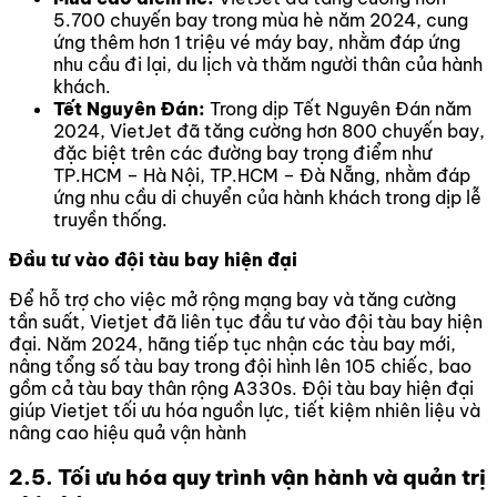
5.700 chuyến bay trong mùa hè năm 2024, cung
ứng thêm hơn 1 triệu vé máy bay, nhằm đáp ứng
nhu cầu đi lại, du lịch và thăm người thân của hành
khách.
Tết Nguyên Đán:
Trong dịp Tết Nguyên Đán năm
2024, VietJet đã tăng cường hơn 800 chuyến bay,
đặc biệt trên các đường bay trọng điểm như
TP.HCM – Hà Nội, TP.HCM – Đà Nẵng, nhằm đáp
ứng nhu cầu di chuyển của hành khách trong dịp lễ
truyền thống.
Đầu tư vào đội tàu bay hiện đại
Để hỗ trợ cho việc mở rộng mạng bay và tăng cường
tần suất, Vietjet đã liên tục đầu tư vào đội tàu bay hiện
đại. Năm 2024, hãng tiếp tục nhận các tàu bay mới,
nâng tổng số tàu bay trong đội hình lên 105 chiếc, bao
gồm cả tàu bay thân rộng A330s. Đội tàu bay hiện đại
giúp Vietjet tối ưu hóa nguồn lực, tiết kiệm nhiên liệu và
nâng cao hiệu quả vận hành
2.5. Tối ưu hóa quy trình vận hành và quản trị