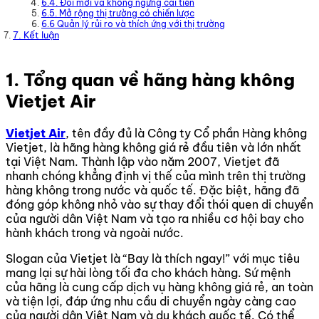
6.4. Đổi mới và không ngừng cải tiến
6.5. Mở rộng thị trường có chiến lược
6.6 Quản lý rủi ro và thích ứng với thị trường
7. Kết luận
1. Tổng quan về hãng hàng không
Vietjet Air
Vietjet Air
, tên đầy đủ là Công ty Cổ phần Hàng không
Vietjet, là hãng hàng không giá rẻ đầu tiên và lớn nhất
tại Việt Nam. Thành lập vào năm 2007, Vietjet đã
nhanh chóng khẳng định vị thế của mình trên thị trường
hàng không trong nước và quốc tế. Đặc biệt, hãng đã
đóng góp không nhỏ vào sự thay đổi thói quen di chuyển
của người dân Việt Nam và tạo ra nhiều cơ hội bay cho
hành khách trong và ngoài nước.
Slogan của Vietjet là “Bay là thích ngay!” với mục tiêu
mang lại sự hài lòng tối đa cho khách hàng. Sứ mệnh
của hãng là cung cấp dịch vụ hàng không giá rẻ, an toàn
và tiện lợi, đáp ứng nhu cầu di chuyển ngày càng cao
của người dân Việt Nam và du khách quốc tế. Có thể