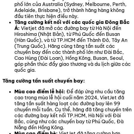
phố lớn của Australia (Sydney, Melbourne, Perth,
Adelaide, Brisbane), trở thành hãng hàng không
đầu tiên thực hiện điều này.
Tăng cường kết nối với các quốc gia Đông Bắc
Á:
Vietjet đã mở các đường bay từ Hà Nội đến
Hiroshima (Nhật Bản), từ Phú Quốc đến Busan
(Hàn Quốc), và từ TP.HCM đến Thành Đô, Tây An
(Trung Quốc). Hãng cũng tăng tần suất các
chuyến bay đến các thành phố lớn như Đài Bắc,
Cao Hùng (Đài Loan), Hồng Kông, Busan, Seoul,
góp phần thúc đẩy giao thương và du lịch giữa các
quốc gia.
Tăng cường tần suất chuyến bay:
Mùa cao điểm lễ hội:
Để đáp ứng nhu cầu tăng
cao trong mùa lễ hội cuối năm 2024, VietJet đã
tăng tần suất hàng loạt các đường bay lên 99
chuyến mỗi tuần. Cụ thể, hãng đã tăng chuyến trên
các đường bay kết nối TP.HCM, Hà Nội với Đài
Bắc, cũng như các chuyến bay từ Phú Quốc, Đà
Nẵng đến Hồng Kông.
Mùa cao điểm hè:
VietJet đã tăng cường hơn