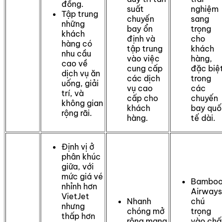
đồng.
suất
nghiệm
Tập trung
chuyến
sang
những
bay ổn
trọng
khách
định và
cho
hàng có
tập trung
khách
nhu cầu
vào việc
hàng,
cao về
cung cấp
đặc biệ
dịch vụ ăn
các dịch
trong
uống, giải
vụ cao
các
trí, và
cấp cho
chuyến
không gian
khách
bay quố
rộng rãi.
hàng.
tế dài.
Định vị ở
phân khúc
giữa, với
mức giá vé
Bambo
nhỉnh hơn
Airways
VietJet
Nhanh
chú
nhưng
chóng mở
trọng
thấp hơn
rộng mạng
vào chấ