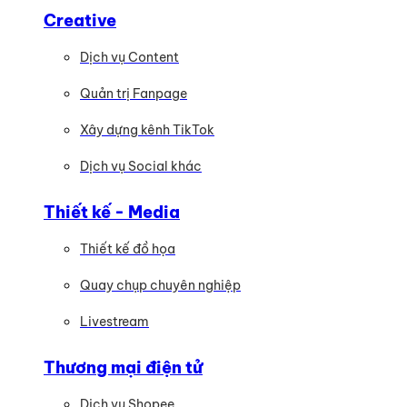
Creative
Dịch vụ Content
Quản trị Fanpage
Xây dựng kênh TikTok
Dịch vụ Social khác
Thiết kế - Media
Thiết kế đồ họa
Quay chụp chuyên nghiệp
Livestream
Thương mại điện tử
Dịch vụ Shopee