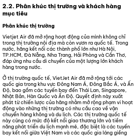
2.2. Phân khúc thị trường và khách hàng
mục tiêu
Phân khúc thị trường
Vietjet Air đã mở rộng hoạt động của mình không chỉ
trong thị trường nội địa mà còn vươn ra quốc tế. Trong
nước, hãng kết nối các thành phố lớn như Hà Nội,
TP.HCM, Đà Nẵng, Nha Trang, Hải Phòng và Cần Thơ,
đáp ứng nhu cầu di chuyển của một lượng lớn khách
hàng trong nước.
Ở thị trường quốc tế, VietJet Air đã mở rộng tới các
quốc gia trong khu vực Đông Nam Á, Đông Bắc Á, và Ấn
Độ, bao gồm các tuyến bay đến Thái Lan, Singapore,
Nhật Bản, Hàn Quốc và Ấn Độ. Quyết định này xuất
phát từ chiến lược của hãng nhằm mở rộng phạm vi hoạt
động vào những thị trường có nhu cầu cao về vận
chuyển hàng không và du lịch. Các thị trường quốc tế
này cũng có mức độ kết nối giao thương lớn và tiềm
năng phát triển du lịch mạnh mẽ, đặc biệt là các tuyến
bay kết nối giữa Việt Nam và các quốc gia láng giềng