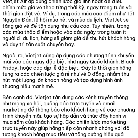
Vietjet Air áp dụng chiến lược giá linh hoạt để điều
chỉnh mức giá vé theo từng thời kỳ, ngày trong tuần và
thời gian đặt vé. Ví dụ, trong các mùa cao điểm như Tết
Nguyên Đán, lễ hội mùa hè, và mùa du lịch, VietJet sẽ
tăng giá vé để tận dụng nhu cầu cao. Tuy nhiên, trong
các mùa thấp điểm hoặc vào các ngày trong tuần ít
người đi du lịch, hãng sẽ giảm giá để thu hút khách hàng
và duy trì tần suất chuyến bay.
Ngoài ra, Vietjet cũng áp dụng các chương trình khuyến
mãi vào các ngày đặc biệt như ngày Quốc khánh, Black
Friday, hoặc các dịp lễ đặc biệt. Đây là thời gian hãng
tung ra các chiến lược giá rẻ như vé 0 đồng, nhằm thu
hút một lượng lớn khách hàng và tạo dựng hình ảnh
thương hiệu mạnh mẽ.
Bên cạnh đó, Vietjet tận dụng các kênh truyền thông
như mạng xã hội, quảng cáo trực tuyến và email
marketing để thông báo cho khách hàng về các chương
trình khuyến mãi, tạo sự hấp dẫn và thúc đẩy hành vi
mua sắm của khách hàng. Các chiến lược marketing
trực tuyến này giúp hãng tiếp cận nhanh chóng với đối
tượng khách hàng mục tiêu và tăng cường hiệu quả