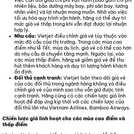
việc cân đối giữa chi phí vận hành (bao gồm chi phí
nhiên liệu, bảo dưỡng máy bay, phí sân bay, lương
nhân viên) và lợi nhuận mong muốn. Nhờ vào việc
tối ưu hóa quy trình vận hành, hãng có thể duy trì
mức giá vé thấp trong khi vẫn đạt được lợi nhuận
hợp lý.
Nhu cầu:
Vietjet điều chỉnh giá vé tùy thuộc vào
mức độ cầu của thị trường. Trong các mùa cao
điểm như lễ Tết, mùa du lịch, giá vé có thể cao hơn
do nhu cầu di chuyển tăng mạnh. Ngược lại, vào
các mùa thấp điểm, hãng sẽ giảm giá vé để thu
hút thêm khách hàng và duy trì lượng hành khách
ổn định.
Đối thủ cạnh tranh:
Vietjet luôn theo dõi giá vé
của các đối thủ trong ngành hàng không và điều
chỉnh giá vé của mình sao cho vẫn giữ được tính
cạnh tranh. Hãng cũng có các chiến lược giá linh
hoạt để đáp ứng kịp thời với các chiến lược của
đối thủ lớn như Vietnam Airlines, Bamboo Airways.
Chiến lược giá linh hoạt cho các mùa cao điểm và
thấp điểm