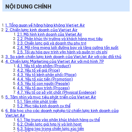
NỘI DUNG CHÍNH
1. Tổng quan về hãng hàng không Vietjet Air
2. Chiến lược kinh doanh của Vietjet Air
2.1. Mô hình kinh doanh của Vietjet Air
2.2. Phân khúc thị trường và khách hàng mục tiêu
2.3. Chiến lược giá và doanh thu phụ trợ
2.4. Mở rộng mạng lưới đường bay và tăng cường tần suất
2.5. Tối ưu hóa quy trình vận hành và quản trị chi phí
3. So sánh chiến lược kinh doanh của VietJet Air với các đối thủ
4. Chiến lược Marketing của Vietjet Air với mô hình 7P
4.1. Yếu tố sản phẩm (Product)
4.2. Yếu tố về giá (Price)
4.3. Yếu tố kênh phân phối (Place)
4.4. Yếu tố xúc tiến (Promotion)
4.5. Yếu tố con người (People)
4.6. Yếu tố quy trình (Process)
4.7. Yếu tố cơ sở vật chất (Physical Evidence)
5. Tầm nhìn và mục tiêu phát triển của Vietjet Air
5.1. Tầm nhìn phát triển
5.2. Mục tiêu kinh doanh cụ thể
6. Bài học cho các doanh nghiệp từ chiến lược kinh doanh của
VietJet Air
6.1. Tập trung vào phân khúc khách hàng cụ thể
6.2. Chiến lược giá hợp lý và linh hoạt
6.3. Sáng tạo trong chiến lược xúc tiến