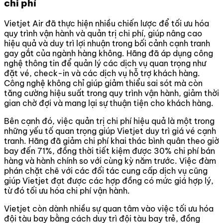
chi phí
Vietjet Air đã thực hiện nhiều chiến lược để tối ưu hóa
quy trình vận hành và quản trị chi phí, giúp nâng cao
hiệu quả và duy trì lợi nhuận trong bối cảnh cạnh tranh
gay gắt của ngành hàng không. Hãng đã áp dụng công
nghệ thông tin để quản lý các dịch vụ quan trọng như
đặt vé, check-in và các dịch vụ hỗ trợ khách hàng.
Công nghệ không chỉ giúp giảm thiểu sai sót mà còn
tăng cường hiệu suất trong quy trình vận hành, giảm thời
gian chờ đợi và mang lại sự thuận tiện cho khách hàng.
Bên cạnh đó, việc quản trị chi phí hiệu quả là một trong
những yếu tố quan trọng giúp Vietjet duy trì giá vé cạnh
tranh. Hãng đã giảm chi phí khai thác bình quân theo giờ
bay đến 71%, đồng thời tiết kiệm được 30% chi phí bán
hàng và hành chính so với cùng kỳ năm trước. Việc đàm
phán chặt chẽ với các đối tác cung cấp dịch vụ cũng
giúp Vietjet đạt được các hợp đồng có mức giá hợp lý,
từ đó tối ưu hóa chi phí vận hành.
Vietjet còn dành nhiều sự quan tâm vào việc tối ưu hóa
đội tàu bay bằng cách duy trì đội tàu bay trẻ, đồng