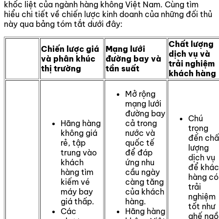
khốc liệt của ngành hàng không Việt Nam. Cùng tìm
hiểu chi tiết về chiến lược kinh doanh của những đối thủ
này qua bảng tóm tắt dưới đây:
Chất lượng
Chiến lược giá
Mạng lưới
dịch vụ và
và phân khúc
đường bay và
trải nghiệm
thị trường
tần suất
khách hàng
Mở rộng
mạng lưới
đường bay
Chú
Hãng hàng
cả trong
trọng
không giá
nước và
đến chấ
rẻ, tập
quốc tế
lượng
trung vào
để đáp
dịch vụ
khách
ứng nhu
để khác
hàng tìm
cầu ngày
hàng có
kiếm vé
càng tăng
trải
máy bay
của khách
nghiệm
giá thấp.
hàng.
tốt như
Các
Hãng hàng
ghế ngồ