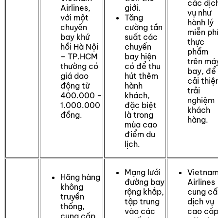
các dịc
Airlines,
giới.
vụ như
với một
Tăng
hành lý
chuyến
cường tần
miễn phí
bay khứ
suất các
thực
hồi Hà Nội
chuyến
phẩm
– TP.HCM
bay hiện
trên má
thường có
có để thu
bay, để
giá dao
hút thêm
cải thiệ
động từ
hành
trải
400.000 –
khách,
nghiệm
1.000.000
đặc biệt
khách
đồng.
là trong
hàng.
mùa cao
điểm du
lịch.
Mạng lưới
Vietna
Hãng hàng
đường bay
Airlines
không
rộng khắp,
cung cấ
truyền
tập trung
dịch vụ
thống,
vào các
cao cấ
cung cấp