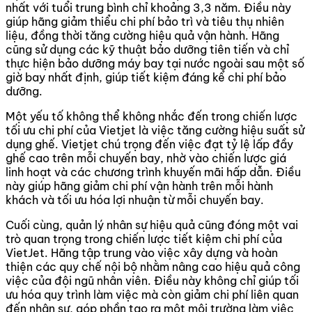
nhất với tuổi trung bình chỉ khoảng 3,3 năm. Điều này
giúp hãng giảm thiểu chi phí bảo trì và tiêu thụ nhiên
liệu, đồng thời tăng cường hiệu quả vận hành. Hãng
cũng sử dụng các kỹ thuật bảo dưỡng tiên tiến và chỉ
thực hiện bảo dưỡng máy bay tại nước ngoài sau một số
giờ bay nhất định, giúp tiết kiệm đáng kể chi phí bảo
dưỡng.
Một yếu tố không thể không nhắc đến trong chiến lược
tối ưu chi phí của Vietjet là việc tăng cường hiệu suất sử
dụng ghế. Vietjet chú trọng đến việc đạt tỷ lệ lấp đầy
ghế cao trên mỗi chuyến bay, nhờ vào chiến lược giá
linh hoạt và các chương trình khuyến mãi hấp dẫn. Điều
này giúp hãng giảm chi phí vận hành trên mỗi hành
khách và tối ưu hóa lợi nhuận từ mỗi chuyến bay.
Cuối cùng, quản lý nhân sự hiệu quả cũng đóng một vai
trò quan trọng trong chiến lược tiết kiệm chi phí của
VietJet. Hãng tập trung vào việc xây dựng và hoàn
thiện các quy chế nội bộ nhằm nâng cao hiệu quả công
việc của đội ngũ nhân viên. Điều này không chỉ giúp tối
ưu hóa quy trình làm việc mà còn giảm chi phí liên quan
đến nhân sự, góp phần tạo ra một môi trường làm việc