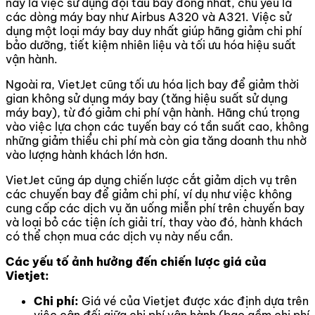
này là việc sử dụng đội tàu bay đồng nhất, chủ yếu là
các dòng máy bay như Airbus A320 và A321. Việc sử
dụng một loại máy bay duy nhất giúp hãng giảm chi phí
bảo dưỡng, tiết kiệm nhiên liệu và tối ưu hóa hiệu suất
vận hành.
Ngoài ra, VietJet cũng tối ưu hóa lịch bay để giảm thời
gian không sử dụng máy bay (tăng hiệu suất sử dụng
máy bay), từ đó giảm chi phí vận hành. Hãng chú trọng
vào việc lựa chọn các tuyến bay có tần suất cao, không
những giảm thiểu chi phí mà còn gia tăng doanh thu nhờ
vào lượng hành khách lớn hơn.
VietJet cũng áp dụng chiến lược cắt giảm dịch vụ trên
các chuyến bay để giảm chi phí, ví dụ như việc không
cung cấp các dịch vụ ăn uống miễn phí trên chuyến bay
và loại bỏ các tiện ích giải trí, thay vào đó, hành khách
có thể chọn mua các dịch vụ này nếu cần.
Các yếu tố ảnh hưởng đến chiến lược giá của
Vietjet:
Chi phí:
Giá vé của Vietjet được xác định dựa trên