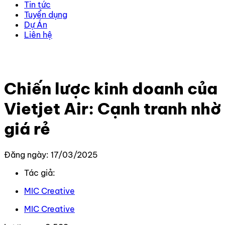
Tin tức
Tuyển dụng
Dự Án
Liên hệ
Trang chủ
–
Kiến thức
–
Kiến thức Marketing
–
Chiến
lược kinh doanh của Vietjet Air: Cạnh tranh nhờ giá rẻ
Chiến lược kinh doanh của
Vietjet Air: Cạnh tranh nhờ
giá rẻ
Đăng ngày: 17/03/2025
Tác giả:
MIC Creative
MIC Creative