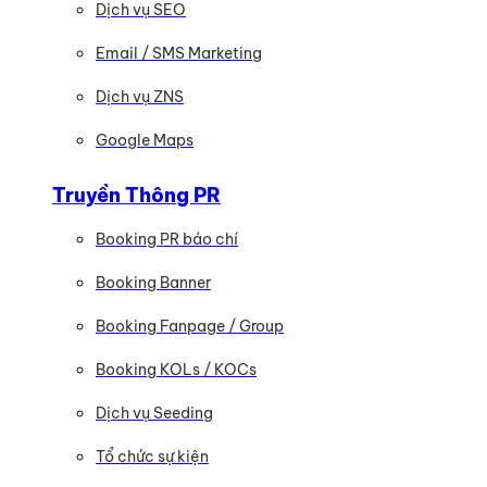
Dịch vụ SEO
Email / SMS Marketing
Dịch vụ ZNS
Google Maps
Truyền Thông PR
Booking PR báo chí
Booking Banner
Booking Fanpage / Group
Booking KOLs / KOCs
Dịch vụ Seeding
Tổ chức sự kiện