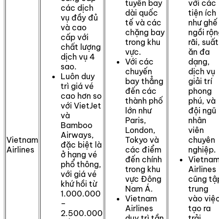
tuyến bay
với các
các dịch
dài quốc
tiện ích
vụ đầy đủ
tế và các
như ghế
và cao
chặng bay
ngồi rộ
cấp với
trong khu
rãi, suất
chất lượng
vực.
ăn đa
dịch vụ 4
Với các
dạng,
sao.
chuyến
dịch vụ
Luôn duy
bay thẳng
giải trí
trì giá vé
đến các
phong
cao hơn so
thành phố
phú, và
với VietJet
lớn như
đội ngũ
và
Paris,
nhân
Bamboo
London,
viên
Airways,
Vietnam
Tokyo và
chuyên
đặc biệt là
Airlines
các điểm
nghiệp.
ở hạng vé
đến chính
Vietna
phổ thông,
trong khu
Airlines
với giá vé
vực Đông
cũng tậ
khứ hồi từ
Nam Á.
trung
1.000.000
Vietnam
vào việ
–
Airlines
tạo ra
2.500.000
duy trì tần
trải