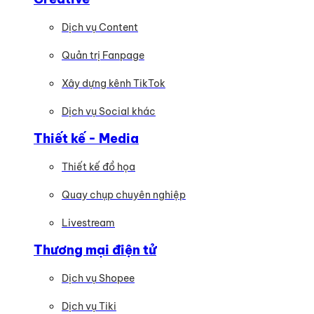
Dịch vụ Content
Quản trị Fanpage
Xây dựng kênh TikTok
Dịch vụ Social khác
Thiết kế - Media
Thiết kế đồ họa
Quay chụp chuyên nghiệp
Livestream
Thương mại điện tử
Dịch vụ Shopee
Dịch vụ Tiki