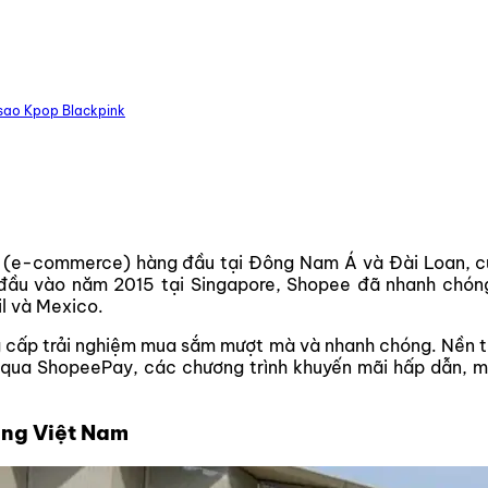
u sao Kpop Blackpink
ử (e-commerce) hàng đầu tại Đông Nam Á và Đài Loan, cu
n đầu vào năm 2015 tại Singapore, Shopee đã nhanh chóng
il và Mexico.
ng cấp trải nghiệm mua sắm mượt mà và nhanh chóng. Nền t
n qua ShopeePay, các chương trình khuyến mãi hấp dẫn, 
ường Việt Nam