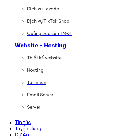
Dịch vụ Lazada
Dịch vụ TikTok Shop
Quảng cáo sàn TMĐT
Website - Hosting
Thiết kế website
Hosting
Tên miền
Email Server
Server
Tin tức
Tuyển dụng
Dự Án