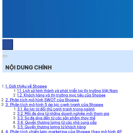
NỘI DUNG CHÍNH
1. Giới thiệu về Shopee
1.1. Lịch sử hình thành và phát triển tại thị trường Việt Nam
1.2. Khách hàng và thị trường mục tiêu của Shopee
2. Phân tích mô hình SWOT của Shopee
3. Phân tích mô hình 5 áp lực cạnh tranh của Shopee
3.1. Áp lực từ đối thủ cạnh tranh trong ngành
3.2. Mối đe dọa từ những doanh nghiệp mới tham gia
3.3. Sự đe dọa đến từ các sản phẩm thay thế
3.4. Quyền thương lượng từ các nhà cung cấp
3.5. Quyền thương lượng từ khách hàng
4. Phân tích chiến lược marketing của Shopee theo mô hình 4P