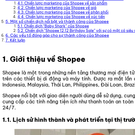
4.1. Chiến lược marketing của Shopee về sản phẩm
4.2. Chiến lược marketing của Shopee về giá
4.3. Chiến lược marketing của Shopee về phân phối
4.4. Chiến lược marketing của Shopee về xúc tiến
5. Một số chiến dịch nổi bật và thành công của Shopee
5.1. Chiến dịch “Baby Shark” của Shopee
5.2. Chiến dịch “Shopee 12.12 Birthday Sale” với sự có mặt có siê
6. Các yếu tố đóng góp cho sự thành công của Shopee
7. Kết luận
1. Giới thiệu về Shopee
Shopee là một trong những nền tảng thương mại điện t
trên các thiết bị di động và máy tính. Được ra mắt lầ
Indonesia, Malaysia, Thái Lan, Philippines, Đài Loan, Braz
Shopee nổi bật với giao diện người dùng dễ sử dụng, cu
cung cấp các tính năng tiện ích như thanh toán an toà
24/7.
1.1. Lịch sử hình thành và phát triển tại thị tr