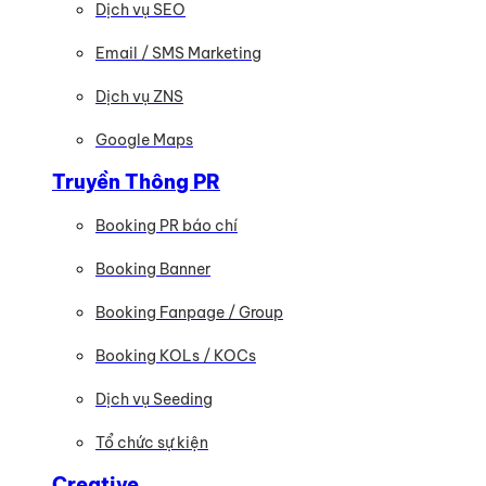
Dịch vụ SEO
Email / SMS Marketing
Dịch vụ ZNS
Google Maps
Truyền Thông PR
Booking PR báo chí
Booking Banner
Booking Fanpage / Group
Booking KOLs / KOCs
Dịch vụ Seeding
Tổ chức sự kiện
Creative