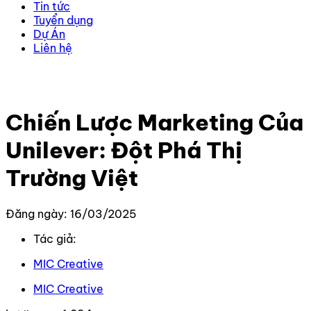
Tin tức
Tuyển dụng
Dự Án
Liên hệ
Trang chủ
–
Kiến thức
–
Kiến thức Marketing
–
Chiến
Lược Marketing Của Unilever: Đột Phá Thị Trường Việt
Chiến Lược Marketing Của
Unilever: Đột Phá Thị
Trường Việt
Đăng ngày: 16/03/2025
Tác giả:
MIC Creative
MIC Creative