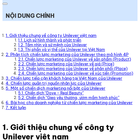
NỘI DUNG CHÍNH
1. Giới thiệu chung về công ty Unilever việt nam
1.1. Lịch sử hình thành và phát triển
1.2. Tầm nhìn và sứ mệnh của Unilever
1.3. Thị phần và vị thế của Unilever tại Việt Nam
2. Phân tích chiến lược marketing của Unilever theo mô hình 4P
2.1. Chiến lược marketing của Unilever về sản phẩm (Product)
2.2. Chiến lược marketing của Unilever về giá (Price)
2.3. Chiến lược marketing của Unilever về phân phối (Place)
2.4. Chiến lược marketing của Unilever về xúc tiến (Promotion)
3. Chiến lược tiếp cận khách hàng tại Việt Nam của Unilever
4. Chiến lược quản trị nguồn nhân lực của Unilever
5. Một số chiến dịch marketing nổi bật của Unilever
5.1. Chiến dịch “Dove – Real Beauty”
5.2. Chiến dịch “Gieo yêu thương, ươm mầm hạnh phúc”
6. Bài học cho doanh nghiệp từ chiến lược marketing của Unilever
7. Kết luận
1. Giới thiệu chung về công ty
Unilever việt nam