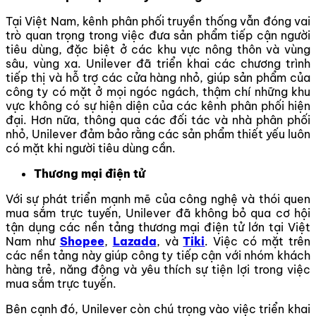
Tại Việt Nam, kênh phân phối truyền thống vẫn đóng vai
trò quan trọng trong việc đưa sản phẩm tiếp cận người
tiêu dùng, đặc biệt ở các khu vực nông thôn và vùng
sâu, vùng xa. Unilever đã triển khai các chương trình
tiếp thị và hỗ trợ các cửa hàng nhỏ, giúp sản phẩm của
công ty có mặt ở mọi ngóc ngách, thậm chí những khu
vực không có sự hiện diện của các kênh phân phối hiện
đại. Hơn nữa, thông qua các đối tác và nhà phân phối
nhỏ, Unilever đảm bảo rằng các sản phẩm thiết yếu luôn
có mặt khi người tiêu dùng cần.
Thương mại điện tử
Với sự phát triển mạnh mẽ của công nghệ và thói quen
mua sắm trực tuyến, Unilever đã không bỏ qua cơ hội
tận dụng các nền tảng thương mại điện tử lớn tại Việt
Nam như
Shopee
,
Lazada
, và
Tiki
. Việc có mặt trên
các nền tảng này giúp công ty tiếp cận với nhóm khách
hàng trẻ, năng động và yêu thích sự tiện lợi trong việc
mua sắm trực tuyến.
Bên cạnh đó, Unilever còn chú trọng vào việc triển khai