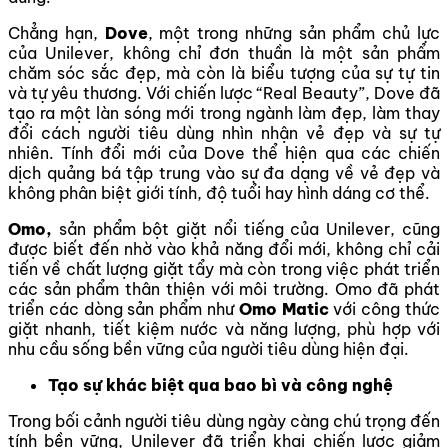
Chẳng hạn,
Dove
, một trong những sản phẩm chủ lực
của Unilever, không chỉ đơn thuần là một sản phẩm
chăm sóc sắc đẹp, mà còn là biểu tượng của sự tự tin
và tự yêu thương. Với chiến lược “Real Beauty”, Dove đã
tạo ra một làn sóng mới trong ngành làm đẹp, làm thay
đổi cách người tiêu dùng nhìn nhận vẻ đẹp và sự tự
nhiên. Tính đổi mới của Dove thể hiện qua các chiến
dịch quảng bá tập trung vào sự đa dạng về vẻ đẹp và
không phân biệt giới tính, độ tuổi hay hình dáng cơ thể.
Omo,
sản phẩm bột giặt nổi tiếng của Unilever, cũng
được biết đến nhờ vào khả năng đổi mới, không chỉ cải
tiến về chất lượng giặt tẩy mà còn trong việc phát triển
các sản phẩm thân thiện với môi trường. Omo đã phát
triển các dòng sản phẩm như
Omo Matic
với công thức
giặt nhanh, tiết kiệm nước và năng lượng, phù hợp với
nhu cầu sống bền vững của người tiêu dùng hiện đại.
Tạo sự khác biệt qua bao bì và công nghệ
Trong bối cảnh người tiêu dùng ngày càng chú trọng đến
tính bền vững, Unilever đã triển khai chiến lược giảm