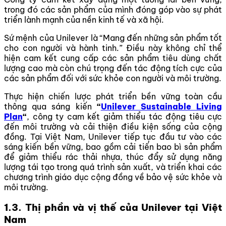
trong đó các sản phẩm của mình đóng góp vào sự phát
triển lành mạnh của nền kinh tế và xã hội.
Sứ mệnh của Unilever là “Mang đến những sản phẩm tốt
cho con người và hành tinh.” Điều này không chỉ thể
hiện cam kết cung cấp các sản phẩm tiêu dùng chất
lượng cao mà còn chú trọng đến tác động tích cực của
các sản phẩm đối với sức khỏe con người và môi trường.
Thực hiện chiến lược phát triển bền vững toàn cầu
thông qua sáng kiến
“
Unilever Sustainable Living
Plan
“
, công ty cam kết giảm thiểu tác động tiêu cực
đến môi trường và cải thiện điều kiện sống của cộng
đồng. Tại Việt Nam, Unilever tiếp tục đầu tư vào các
sáng kiến bền vững, bao gồm cải tiến bao bì sản phẩm
để giảm thiểu rác thải nhựa, thúc đẩy sử dụng năng
lượng tái tạo trong quá trình sản xuất, và triển khai các
chương trình giáo dục cộng đồng về bảo vệ sức khỏe và
môi trường.
1.3. Thị phần và vị thế của Unilever tại Việt
Nam