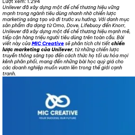
Lượt xem:
1.294
Unilever đã xây dựng một đế chế thương hiệu vững
mạnh trong ngành tiêu dùng nhanh nhờ chiến lược
marketing sáng tạo và đi trước xu hướng. Với danh mục
sản phẩm đa dạng từ Omo, Dove, Lifebuoy đến Knorr,
Unilever đã xây dựng một đế chế thương hiệu mạnh mẽ,
tiếp cận hàng triệu người tiêu dùng trên toàn cầu. Bài
viết này của
MIC Creative
sẽ phân tích chi tiết
chiến
lược marketing của Unilever
, từ những chiến lược
truyền thông sáng tạo đến cách thức họ tối ưu hóa mọi
kênh phân phối, mang đến những bài học quý giá cho
các doanh nghiệp muốn vươn lên trong thế giới cạnh
tranh.