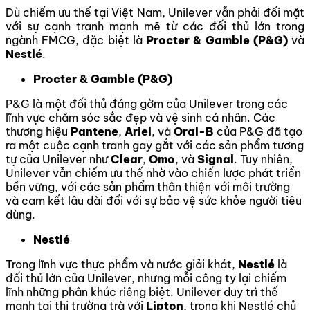
Dù chiếm ưu thế tại Việt Nam, Unilever vẫn phải đối mặt
với sự cạnh tranh mạnh mẽ từ các đối thủ lớn trong
ngành FMCG, đặc biệt là
Procter & Gamble (P&G)
và
Nestlé
.
Procter & Gamble (P&G)
P&G là một đối thủ đáng gờm của Unilever trong các
lĩnh vực chăm sóc sắc đẹp và vệ sinh cá nhân. Các
thương hiệu
Pantene
,
Ariel
, và
Oral-B
của P&G đã tạo
ra một cuộc cạnh tranh gay gắt với các sản phẩm tương
tự của Unilever như
Clear
,
Omo
, và
Signal
. Tuy nhiên,
Unilever vẫn chiếm ưu thế nhờ vào chiến lược phát triển
bền vững, với các sản phẩm thân thiện với môi trường
và cam kết lâu dài đối với sự bảo vệ sức khỏe người tiêu
dùng.
Nestlé
Trong lĩnh vực thực phẩm và nước giải khát,
Nestlé
là
đối thủ lớn của Unilever, nhưng mỗi công ty lại chiếm
lĩnh những phân khúc riêng biệt. Unilever duy trì thế
mạnh tại thị trường trà với
Lipton
, trong khi Nestlé chủ