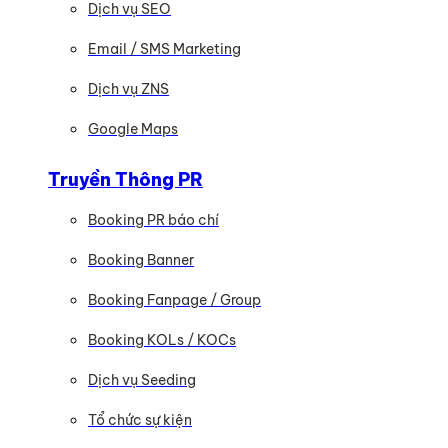
Dịch vụ SEO
Email / SMS Marketing
Dịch vụ ZNS
Google Maps
Truyền Thông PR
Booking PR báo chí
Booking Banner
Booking Fanpage / Group
Booking KOLs / KOCs
Dịch vụ Seeding
Tổ chức sự kiện