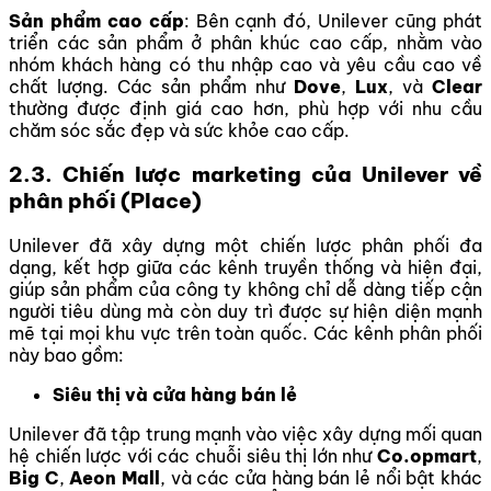
Sản phẩm cao cấp
: Bên cạnh đó, Unilever cũng phát
triển các sản phẩm ở phân khúc cao cấp, nhằm vào
nhóm khách hàng có thu nhập cao và yêu cầu cao về
chất lượng. Các sản phẩm như
Dove
,
Lux
, và
Clear
thường được định giá cao hơn, phù hợp với nhu cầu
chăm sóc sắc đẹp và sức khỏe cao cấp.
2.3. Chiến lược marketing của Unilever về
phân phối (Place)
Unilever đã xây dựng một chiến lược phân phối đa
dạng, kết hợp giữa các kênh truyền thống và hiện đại,
giúp sản phẩm của công ty không chỉ dễ dàng tiếp cận
người tiêu dùng mà còn duy trì được sự hiện diện mạnh
mẽ tại mọi khu vực trên toàn quốc. Các kênh phân phối
này bao gồm:
Siêu thị và cửa hàng bán lẻ
Unilever đã tập trung mạnh vào việc xây dựng mối quan
hệ chiến lược với các chuỗi siêu thị lớn như
Co.opmart
,
Big C
,
Aeon Mall
, và các cửa hàng bán lẻ nổi bật khác