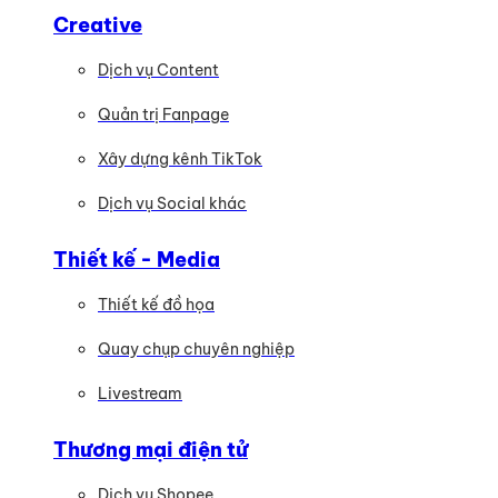
Creative
Dịch vụ Content
Quản trị Fanpage
Xây dựng kênh TikTok
Dịch vụ Social khác
Thiết kế - Media
Thiết kế đồ họa
Quay chụp chuyên nghiệp
Livestream
Thương mại điện tử
Dịch vụ Shopee