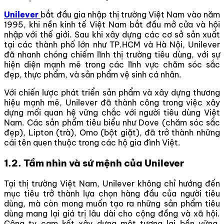
Unilever
bắt đầu gia nhập thị trường Việt Nam vào năm
1995, khi nền kinh tế Việt Nam bắt đầu mở cửa và hội
nhập với thế giới. Sau khi xây dựng các cơ sở sản xuất
tại các thành phố lớn như TP.HCM và Hà Nội, Unilever
đã nhanh chóng chiếm lĩnh thị trường tiêu dùng, với sự
hiện diện mạnh mẽ trong các lĩnh vực chăm sóc sắc
đẹp, thực phẩm, và sản phẩm vệ sinh cá nhân.
Với chiến lược phát triển sản phẩm và xây dựng thương
hiệu mạnh mẽ, Unilever đã thành công trong việc xây
dựng mối quan hệ vững chắc với người tiêu dùng Việt
Nam. Các sản phẩm tiêu biểu như Dove (chăm sóc sắc
đẹp), Lipton (trà), Omo (bột giặt), đã trở thành những
cái tên quen thuộc trong các hộ gia đình Việt.
1.2. Tầm nhìn và sứ mệnh của Unilever
Tại thị trường Việt Nam, Unilever không chỉ hướng đến
mục tiêu trở thành lựa chọn hàng đầu của người tiêu
dùng, mà còn mong muốn tạo ra những sản phẩm tiêu
dùng mang lại giá trị lâu dài cho cộng đồng và xã hội.
Công ty cam kết xây dựng một tương lai bền vững,