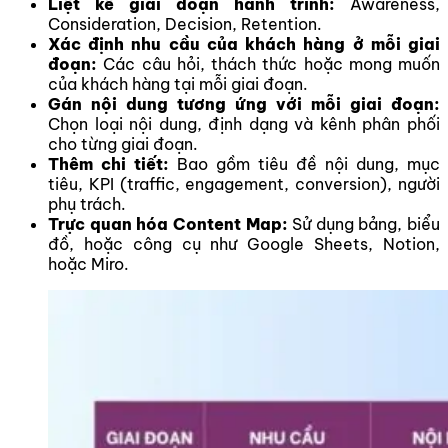
Liệt kê giai đoạn hành trình:
Awareness,
Consideration, Decision, Retention.
Xác định nhu cầu của khách hàng ở mỗi giai
đoạn:
Các câu hỏi, thách thức hoặc mong muốn
của khách hàng tại mỗi giai đoạn.
Gán nội dung tương ứng với mỗi giai đoạn:
Chọn loại nội dung, định dạng và kênh phân phối
cho từng giai đoạn.
Thêm chi tiết:
Bao gồm tiêu đề nội dung, mục
tiêu, KPI (traffic, engagement, conversion), người
phụ trách.
Trực quan hóa Content Map:
Sử dụng bảng, biểu
đồ, hoặc công cụ như Google Sheets, Notion,
hoặc Miro.