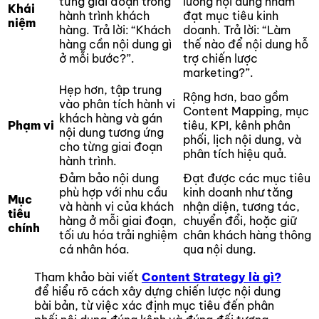
từng giai đoạn trong
lường nội dung nhằm
Khái
hành trình khách
đạt mục tiêu kinh
niệm
hàng. Trả lời: “Khách
doanh. Trả lời: “Làm
hàng cần nội dung gì
thế nào để nội dung hỗ
ở mỗi bước?”.
trợ chiến lược
marketing?”.
Hẹp hơn, tập trung
Rộng hơn, bao gồm
vào phân tích hành vi
Content Mapping, mục
khách hàng và gán
Phạm vi
tiêu, KPI, kênh phân
nội dung tương ứng
phối, lịch nội dung, và
cho từng giai đoạn
phân tích hiệu quả.
hành trình.
Đảm bảo nội dung
Đạt được các mục tiêu
phù hợp với nhu cầu
kinh doanh như tăng
Mục
và hành vi của khách
nhận diện, tương tác,
tiêu
hàng ở mỗi giai đoạn,
chuyển đổi, hoặc giữ
chính
tối ưu hóa trải nghiệm
chân khách hàng thông
cá nhân hóa.
qua nội dung.
Tham khảo bài viết
Content Strategy là gì?
để hiểu rõ cách xây dựng chiến lược nội dung
bài bản, từ việc xác định mục tiêu đến phân