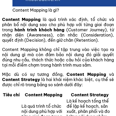
Content Mapping là gì?
Content Mapping
là quá trình xác định, tổ chức và
phân bổ nội dung sao cho phù hợp với từng giai đoạn
trong
hành trình khách hàng
(Customer Journey), từ
nhận diện (Awareness), cân nhắc (Consideration),
quyết định (Decision), đến giữ chân (Retention).
Content Mapping không chỉ tập trung vào việc tạo ra
nội dung gì mà còn đảm bảo nội dung đó giải quyết
đúng nhu cầu, thách thức hoặc câu hỏi của khách hàng
tại mỗi điểm chạm trong hành trình mua sắm.
Mặc dù có sự tương đồng,
Content Mapping
và
Content Strategy
là hai khái niệm khác biệt, cụ thể sẽ
được chỉ rõ trong bảng so sánh dưới đây:
Tiêu chí
Content Mapping
Content Strategy
Là kế hoạch tổng thể
Là quá trình tổ chức
để lập kế hoạch, sản
nội dung phù hợp với
xuất, phân phối và đo