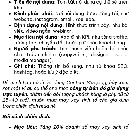
Tiêu đề nội dung:
Tóm tắt nội dung cụ thể sẽ triển
khai.
Kênh phân phối:
Nơi nội dung được đăng tải, như
website, Instagram, email, YouTube.
Định dạng nội dung:
Hình thức trình bày, như bài
viết, video ngắn, webinar.
Mục tiêu nội dung:
Xác định KPI, như tăng traffic,
tương tác, chuyển đổi, hoặc giữ chân khách hàng.
Người phụ trách:
Tên thành viên hoặc bộ phận
chịu trách nhiệm (copywriter, designer, social
media manager).
Ghi chú:
Thông tin bổ sung, như từ khóa SEO,
hashtag, hoặc lưu ý đặc biệt.
Để minh họa cách áp dụng Content Mapping, hãy xem
xét một ví dụ cụ thể cho một
công ty bán đồ gia dụng
trực tuyến
, nhắm đến đối tượng khách hàng là phụ nữ từ
25-40 tuổi, muốn mua máy xay sinh tố cho gia đình
trong chiến dịch mùa hè.
Bối cảnh chiến dịch:
Mục tiêu:
Tăng 20% doanh số máy xay sinh tố