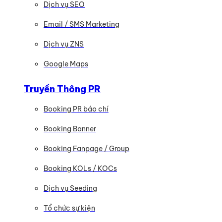
Dịch vụ SEO
Email / SMS Marketing
Dịch vụ ZNS
Google Maps
Truyền Thông PR
Booking PR báo chí
Booking Banner
Booking Fanpage / Group
Booking KOLs / KOCs
Dịch vụ Seeding
Tổ chức sự kiện