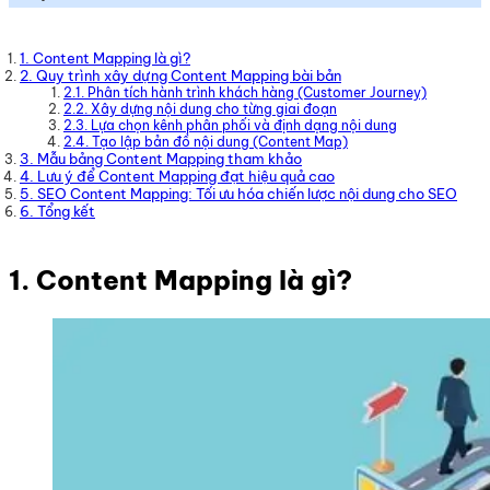
1. Content Mapping là gì?
2. Quy trình xây dựng Content Mapping bài bản
2.1. Phân tích hành trình khách hàng (Customer Journey)
2.2. Xây dựng nội dung cho từng giai đoạn
2.3. Lựa chọn kênh phân phối và định dạng nội dung
2.4. Tạo lập bản đồ nội dung (Content Map)
3. Mẫu bảng Content Mapping tham khảo
4. Lưu ý để Content Mapping đạt hiệu quả cao
5. SEO Content Mapping: Tối ưu hóa chiến lược nội dung cho SEO
6. Tổng kết
1. Content Mapping là gì?