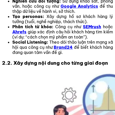
Nghiên cứu đối tượng:
Sử dụng khảo sát, phỏng
vấn, hoặc công cụ như
Google Analytics
để thu
thập dữ liệu về hành vi, sở thích.
Tạo personas:
Xây dựng hồ sơ khách hàng lý
tưởng (tuổi, nghề nghiệp, thách thức).
Phân tích từ khóa:
Công cụ như
SEMrush
hoặc
Ahrefs
giúp xác định câu hỏi khách hàng tìm kiếm
(ví dụ: “cách chọn mỹ phẩm an toàn”).
Social Listening:
Theo dõi thảo luận trên mạng xã
hội qua công cụ như
Brand24
để biết khách hàng
đang quan tâm vấn đề gì.
2.2. Xây dựng nội dung cho từng giai đoạn