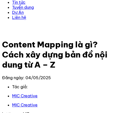
Tin tức
Tuyển dụng
Dự Án
Liên hệ
Trang chủ
–
Kiến thức
–
Content
–
Content Mapping là
gì? Cách xây dựng bản đồ nội dung từ A – Z
Content Mapping là gì?
Cách xây dựng bản đồ nội
dung từ A – Z
Đăng ngày: 04/05/2025
Tác giả:
MIC Creative
MIC Creative