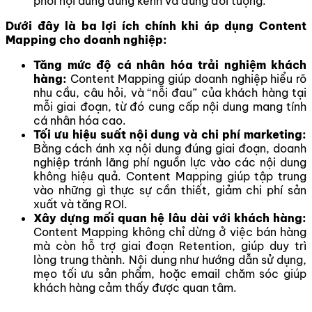
phối nội dung đúng kênh và đúng đối tượng.
Dưới đây là ba lợi ích chính khi áp dụng Content
Mapping cho doanh nghiệp:
Tăng mức độ cá nhân hóa trải nghiệm khách
hàng:
Content Mapping giúp doanh nghiệp hiểu rõ
nhu cầu, câu hỏi, và “nỗi đau” của khách hàng tại
mỗi giai đoạn, từ đó cung cấp nội dung mang tính
cá nhân hóa cao.
Tối ưu hiệu suất nội dung và chi phí marketing:
Bằng cách ánh xạ nội dung đúng giai đoạn, doanh
nghiệp tránh lãng phí nguồn lực vào các nội dung
không hiệu quả. Content Mapping giúp tập trung
vào những gì thực sự cần thiết, giảm chi phí sản
xuất và tăng ROI.
Xây dựng mối quan hệ lâu dài với khách hàng:
Content Mapping không chỉ dừng ở việc bán hàng
mà còn hỗ trợ giai đoạn Retention, giúp duy trì
lòng trung thành. Nội dung như hướng dẫn sử dụng,
mẹo tối ưu sản phẩm, hoặc email chăm sóc giúp
khách hàng cảm thấy được quan tâm.