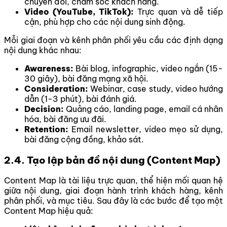
chuyển đổi, chăm sóc khách hàng.
Video (YouTube, TikTok):
Trực quan và dễ tiếp
cận, phù hợp cho các nội dung sinh động.
Mỗi giai đoạn và kênh phân phối yêu cầu các định dạng
nội dung khác nhau:
Awareness:
Bài blog, infographic, video ngắn (15-
30 giây), bài đăng mạng xã hội.
Consideration:
Webinar, case study, video hướng
dẫn (1-3 phút), bài đánh giá.
Decision:
Quảng cáo, landing page, email cá nhân
hóa, bài đăng ưu đãi.
Retention:
Email newsletter, video mẹo sử dụng,
bài đăng cộng đồng, khảo sát.
2.4. Tạo lập bản đồ nội dung (Content Map)
Content Map là tài liệu trực quan, thể hiện mối quan hệ
giữa nội dung, giai đoạn hành trình khách hàng, kênh
phân phối, và mục tiêu. Sau đây là các bước để tạo một
Content Map hiệu quả: