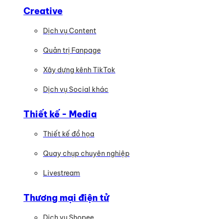
Creative
Dịch vụ Content
Quản trị Fanpage
Xây dựng kênh TikTok
Dịch vụ Social khác
Thiết kế - Media
Thiết kế đồ họa
Quay chụp chuyên nghiệp
Livestream
Thương mại điện tử
Dịch vụ Shopee