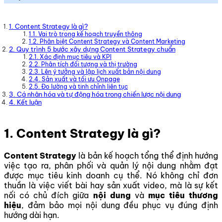
1. Content Strategy là gì?
1.1. Vai trò trong kế hoạch truyền thông
1.2. Phân biệt Content Strategy và Content Marketing
2. Quy trình 5 bước xây dựng Content Strategy chuẩn
2.1. Xác định mục tiêu và KPI
2.2. Phân tích đối tượng và thị trường
2.3. Lên ý tưởng và lập lịch xuất bản nội dung
2.4. Sản xuất và tối ưu Onpage
2.5. Đo lường và tinh chỉnh liên tục
3. Cá nhân hóa và tự động hóa trong chiến lược nội dung
4. Kết luận
1. Content Strategy là gì?
Content Strategy
là bản kế hoạch tổng thể định hướng
việc tạo ra, phân phối và quản lý nội dung nhằm đạt
được mục tiêu kinh doanh cụ thể. Nó không chỉ đơn
thuần là việc viết bài hay sản xuất video, mà là sự kết
nối có chủ đích giữa
nội dung
và
mục tiêu thương
hiệu
, đảm bảo mọi nội dung đều phục vụ đúng định
hướng dài hạn.