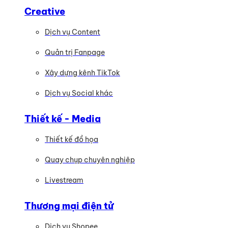
Creative
Dịch vụ Content
Quản trị Fanpage
Xây dựng kênh TikTok
Dịch vụ Social khác
Thiết kế - Media
Thiết kế đồ họa
Quay chụp chuyên nghiệp
Livestream
Thương mại điện tử
Dịch vụ Shopee