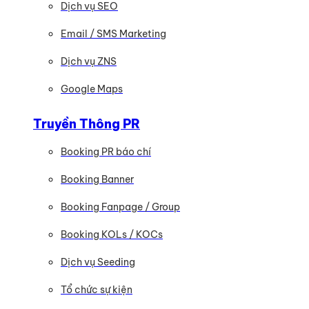
Dịch vụ SEO
Email / SMS Marketing
Dịch vụ ZNS
Google Maps
Truyền Thông PR
Booking PR báo chí
Booking Banner
Booking Fanpage / Group
Booking KOLs / KOCs
Dịch vụ Seeding
Tổ chức sự kiện