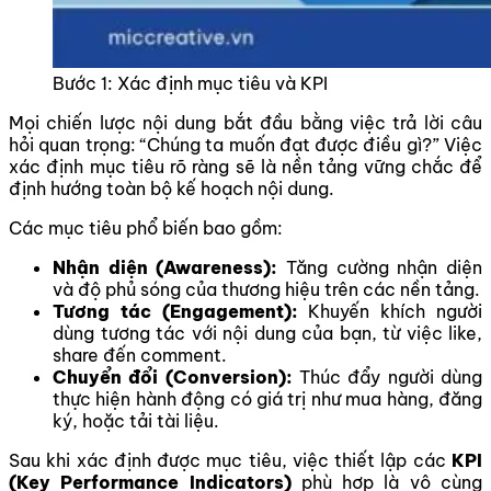
Bước 1: Xác định mục tiêu và KPI
Mọi chiến lược nội dung bắt đầu bằng việc trả lời câu
hỏi quan trọng: “Chúng ta muốn đạt được điều gì?” Việc
xác định mục tiêu rõ ràng sẽ là nền tảng vững chắc để
định hướng toàn bộ kế hoạch nội dung.
Các mục tiêu phổ biến bao gồm:
Nhận diện (Awareness):
Tăng cường nhận diện
và độ phủ sóng của thương hiệu trên các nền tảng.
Tương tác (Engagement):
Khuyến khích người
dùng tương tác với nội dung của bạn, từ việc like,
share đến comment.
Chuyển đổi (Conversion):
Thúc đẩy người dùng
thực hiện hành động có giá trị như mua hàng, đăng
ký, hoặc tải tài liệu.
Sau khi xác định được mục tiêu, việc thiết lập các
KPI
(Key Performance Indicators)
phù hợp là vô cùng