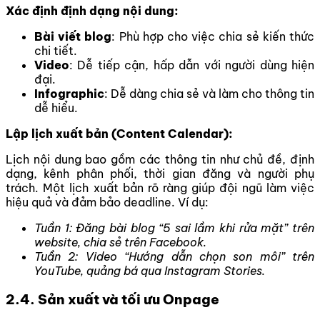
Xác định định dạng nội dung:
Bài viết blog
: Phù hợp cho việc chia sẻ kiến thức
chi tiết.
Video
: Dễ tiếp cận, hấp dẫn với người dùng hiện
đại.
Infographic
: Dễ dàng chia sẻ và làm cho thông tin
dễ hiểu.
Lập lịch xuất bản (Content Calendar):
Lịch nội dung bao gồm các thông tin như chủ đề, định
dạng, kênh phân phối, thời gian đăng và người phụ
trách. Một lịch xuất bản rõ ràng giúp đội ngũ làm việc
hiệu quả và đảm bảo deadline. Ví dụ:
Tuần 1: Đăng bài blog “5 sai lầm khi rửa mặt” trên
website, chia sẻ trên Facebook.
Tuần 2: Video “Hướng dẫn chọn son môi” trên
YouTube, quảng bá qua Instagram Stories.
2.4. Sản xuất và tối ưu Onpage