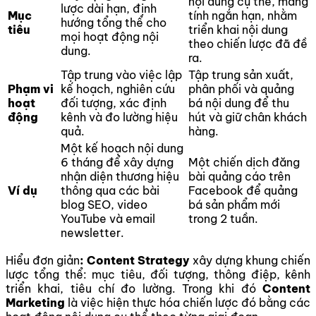
nội dung cụ thể, mang
lược dài hạn, định
Mục
tính ngắn hạn, nhằm
hướng tổng thể cho
tiêu
triển khai nội dung
mọi hoạt động nội
theo chiến lược đã đề
dung.
ra.
Tập trung vào việc lập
Tập trung sản xuất,
Phạm vi
kế hoạch, nghiên cứu
phân phối và quảng
hoạt
đối tượng, xác định
bá nội dung để thu
động
kênh và đo lường hiệu
hút và giữ chân khách
quả.
hàng.
Một kế hoạch nội dung
6 tháng để xây dựng
Một chiến dịch đăng
nhận diện thương hiệu
bài quảng cáo trên
Ví dụ
thông qua các bài
Facebook để quảng
blog SEO, video
bá sản phẩm mới
YouTube và email
trong 2 tuần.
newsletter.
Hiểu đơn giản
: Content Strategy
xây dựng khung chiến
lược tổng thể: mục tiêu, đối tượng, thông điệp, kênh
triển khai, tiêu chí đo lường. Trong khi đó
Content
Marketing
là việc hiện thực hóa chiến lược đó bằng các