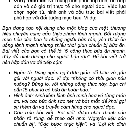
Viết/ thiết kế:
Nội dung cần phải hấp dẫn, dễ tiếp
cận và có giá trị thực tế cho người đọc. Việc lựa
chọn ngôn từ, hình ảnh và cấu trúc bài viết phải
phù hợp với đối tượng mục tiêu. Ví dụ:
Bạn đang tạo nội dung cho một blog của một thương
hiệu chuyên cung cấp thực phẩm lành mạnh. Đối tượng
mục tiêu của bạn là những người bận rộn, yêu thích ăn
uống lành mạnh nhưng thiếu thời gian chuẩn bị bữa ăn.
Bài viết của bạn có thể là “5 công thức bữa ăn nhanh,
đầy đủ dinh dưỡng cho người bận rộn”. Để bài viết trở
nên hấp dẫn và dễ tiếp cận:
Ngôn từ: Dùng ngôn ngữ đơn giản, dễ hiểu và gần
gũi với người đọc. Ví dụ: “Không có thời gian nấu
nướng? Đừng lo, với những công thức này, bạn chỉ
cần 15 phút là có bữa ăn hoàn hảo.”
Hình ảnh: Đính kèm hình ảnh minh họa về từng món
ăn, với các bức ảnh sắc nét và bắt mắt để khơi gợi
sự thèm ăn và truyền cảm hứng cho người đọc.
Cấu trúc bài viết: Bài viết được chia thành các
phần rõ ràng, dễ theo dõi như: “Nguyên liệu cần
chuẩn bị”, “Các bước thực hiện”, và “Lợi ích dinh