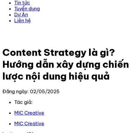
Tin tức
Tuyển dụng
Dự Án
Liên hệ
Trang chủ
–
Kiến thức
–
Content
–
Content Strategy là
gì? Hướng dẫn xây dựng chiến lược nội dung hiệu quả
Content Strategy là gì?
Hướng dẫn xây dựng chiến
lược nội dung hiệu quả
Đăng ngày: 02/05/2025
Tác giả:
MIC Creative
MIC Creative