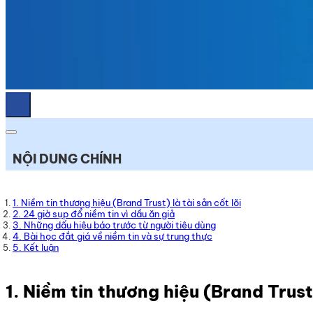
NỘI DUNG CHÍNH
1. Niềm tin thương hiệu (Brand Trust) là tài sản cốt lõi
2. 24 giờ sụp đổ niềm tin vì dầu ăn giả
3. Những dấu hiệu báo trước từ người tiêu dùng
4. Bài học đắt giá về niềm tin và sự trung thực
5. Kết luận
1. Niềm tin thương hiệu (Brand Trust)