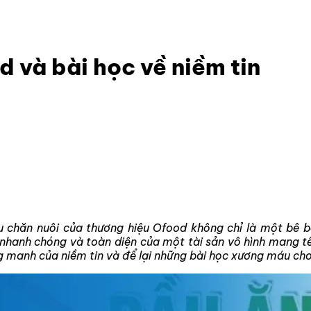
od và bài học về niềm tin
d và bài học về niềm tin
 chăn nuôi của thương hiệu Ofood không chỉ là một bê bố
 nhanh chóng và toàn diện của một tài sản vô hình mang tên
g manh của niềm tin và để lại những bài học xương máu ch