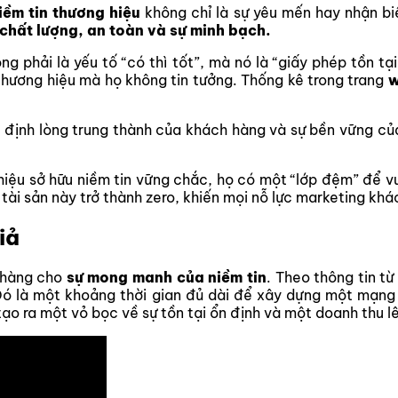
iềm tin thương hiệu
không chỉ là sự yêu mến hay nhận biế
chất lượng, an toàn và sự minh bạch.
ông phải là yếu tố “có thì tốt”, mà nó là “giấy phép tồn t
thương hiệu mà họ không tin tưởng. Thống kê trong trang
w
yết định lòng trung thành của khách hàng và sự bền vững củ
 hiệu sở hữu niềm tin vững chắc, họ có một “lớp đệm” để 
 tài sản này trở thành zero, khiến mọi nỗ lực marketing khá
iả
phàng cho
sự mong manh của niềm tin
. Theo thông tin t
Đó là một khoảng thời gian đủ dài để xây dựng một mạng 
 tạo ra một vỏ bọc về sự tồn tại ổn định và một doanh thu 