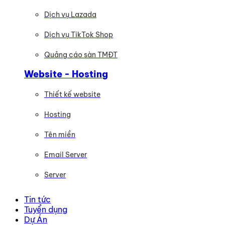
Dịch vụ Lazada
Dịch vụ TikTok Shop
Quảng cáo sàn TMĐT
Website - Hosting
Thiết kế website
Hosting
Tên miền
Email Server
Server
Tin tức
Tuyển dụng
Dự Án