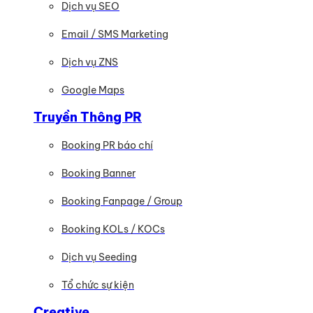
Dịch vụ SEO
Email / SMS Marketing
Dịch vụ ZNS
Google Maps
Truyền Thông PR
Booking PR báo chí
Booking Banner
Booking Fanpage / Group
Booking KOLs / KOCs
Dịch vụ Seeding
Tổ chức sự kiện
Creative