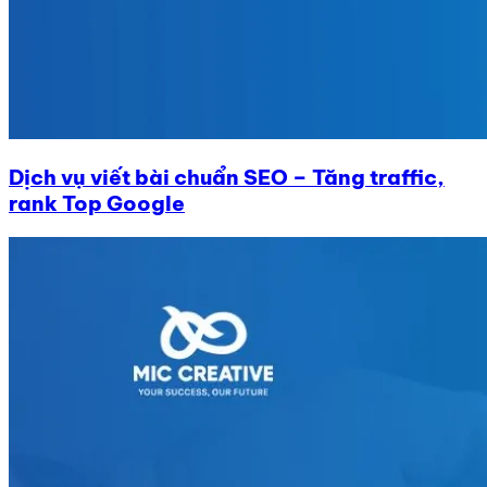
Dịch vụ viết bài chuẩn SEO – Tăng traffic,
rank Top Google