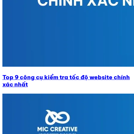
Top 9 công cụ kiểm tra tốc độ website chính
xác nhất