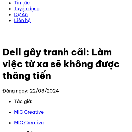
Tin tức
Tuyển dụng
Dự Án
Liên hệ
Trang chủ
–
Tin Tức Mới Nhất
–
Dell gây tranh cãi: Làm
việc từ xa sẽ không được thăng tiến
Dell gây tranh cãi: Làm
việc từ xa sẽ không được
thăng tiến
Đăng ngày: 22/03/2024
Tác giả:
MIC Creative
MIC Creative