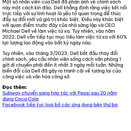
Một số nhân viên của Dell đã phản ánh về chính sách
này một cách kín đáo. Dell khẳng định rằng việc kết nối
trực tiếp với sự linh hoạt là yếu tố quan trọng để thúc
đẩy sự đổi mới và giá trị khác biệt.
Điều này khác biệt
với quan điểm trước đây của nhà sáng lập và CEO
Michael Dell về làm việc từ xa. Tuy nhiên, vào năm
2022, Dell vẫn tiếp tục mục tiêu làm việc từ xa với 60%
lực lượng lao động vào bất kỳ ngày nào.
Tuy nhiên, vào tháng 3/2023, Dell bắt đầu thay đổi
chính sách, yêu cầu nhân viên sống cách văn phòng 1
giờ di chuyển phải đến ít nhất 3 ngày mỗi tuần.
Những
biến đổi của Dell đã gây ra tranh cãi về tương lai của
công việc và văn hóa công sở.
Đọc thêm:
Subway chuyển sang hợp tác với Pepsi sau 20 năm
dùng Coca Cola
Facebook tiếp tục loại bỏ các ứng dụng bên thứ ba