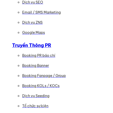
Dịch vụ SEO
Email / SMS Marketing
Dịch vụ ZNS
Google Maps
Truyền Thông PR
Booking PR báo chí
Booking Banner
Booking Fanpage / Group
Booking KOLs / KOCs
Dịch vụ Seeding
Tổ chức sự kiện