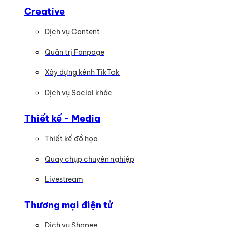
Creative
Dịch vụ Content
Quản trị Fanpage
Xây dựng kênh TikTok
Dịch vụ Social khác
Thiết kế - Media
Thiết kế đồ họa
Quay chụp chuyên nghiệp
Livestream
Thương mại điện tử
Dịch vụ Shopee