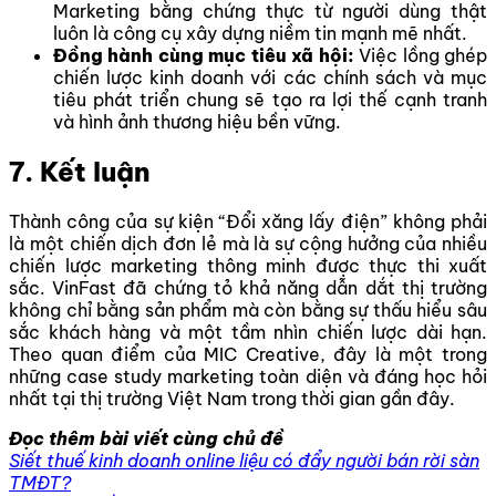
Marketing bằng chứng thực từ người dùng thật
luôn là công cụ xây dựng niềm tin mạnh mẽ nhất.
Đồng hành cùng mục tiêu xã hội:
Việc lồng ghép
chiến lược kinh doanh với các chính sách và mục
tiêu phát triển chung sẽ tạo ra lợi thế cạnh tranh
và hình ảnh thương hiệu bền vững.
7. Kết luận
Thành công của sự kiện “Đổi xăng lấy điện” không phải
là một chiến dịch đơn lẻ mà là sự cộng hưởng của nhiều
chiến lược marketing thông minh được thực thi xuất
sắc. VinFast đã chứng tỏ khả năng dẫn dắt thị trường
không chỉ bằng sản phẩm mà còn bằng sự thấu hiểu sâu
sắc khách hàng và một tầm nhìn chiến lược dài hạn.
Theo quan điểm của MIC Creative, đây là một trong
những case study marketing toàn diện và đáng học hỏi
nhất tại thị trường Việt Nam trong thời gian gần đây.
Đọc thêm bài viết cùng chủ đề
Siết thuế kinh doanh online liệu có đẩy người bán rời sàn
TMĐT?