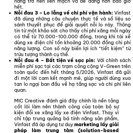
hàng trở nên liền mạch và dễ dàng hơn bao giờ
hết.
Nỗi đau 3 – Lo lắng về chi phí vận hành:
Vinfast
đã dùng những câu chuyện thực tế và số liệu so
sánh thuyết phục để giải quyết nỗi lo này. Thông
tin từ một khảo sát cho thấy chi phí xăng mỗi ngày
có thể từ 70.000-100.000 đồng, trong khi tài xế
dùng xe điện chỉ tốn khoảng 20.000 đồng chi phí
năng lượng. Con số này biến lợi ích “tiết kiệm” từ
trừu tượng thành cụ thể.
Nỗi đau 4 – Bất tiện về sạc pin:
Với chính sách
miễn phí sạc tại các trạm công cộng V-Green trên
toàn quốc đến hết tháng 5/2026, Vinfast đã gửi
đi một lời cam kết mạnh mẽ, giúp người dùng xua
tan lo ngại ban đầu về hạ tầng sạc và chi phí liên
quan.
MIC Creative đánh giá đây chính là nền tảng
cốt lõi làm nên thành công của toàn bộ sự
kiện đổi xe xăng lấy xe điện Vinfast. Thay vì
chỉ tập trung quảng bá tính năng sản phẩm,
Vinfast đã áp dụng tư duy
marketing lấy giải
pháp làm trung tâm (solution-based