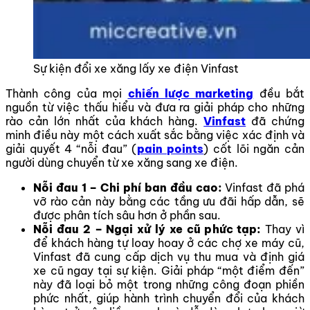
Sự kiện đổi xe xăng lấy xe điện Vinfast
Thành công của mọi
chiến lược marketing
đều bắt
nguồn từ việc thấu hiểu và đưa ra giải pháp cho những
rào cản lớn nhất của khách hàng.
Vinfast
đã chứng
minh điều này một cách xuất sắc bằng việc xác định và
giải quyết 4 “nỗi đau” (
pain points
) cốt lõi ngăn cản
người dùng chuyển từ xe xăng sang xe điện.
Nỗi đau 1 – Chi phí ban đầu cao:
Vinfast đã phá
vỡ rào cản này bằng các tầng ưu đãi hấp dẫn, sẽ
được phân tích sâu hơn ở phần sau.
Nỗi đau 2 – Ngại xử lý xe cũ phức tạp:
Thay vì
để khách hàng tự loay hoay ở các chợ xe máy cũ,
Vinfast đã cung cấp dịch vụ thu mua và định giá
xe cũ ngay tại sự kiện. Giải pháp “một điểm đến”
này đã loại bỏ một trong những công đoạn phiền
phức nhất, giúp hành trình chuyển đổi của khách