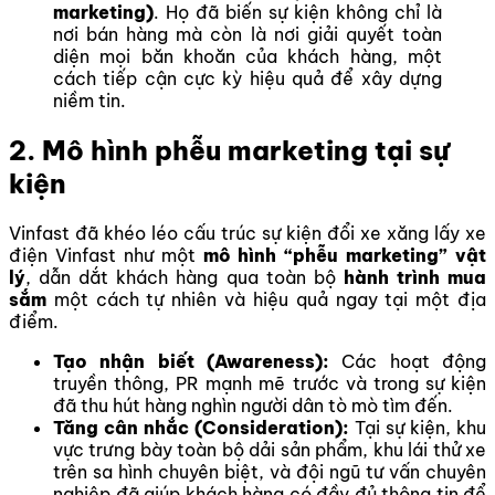
marketing)
. Họ đã biến sự kiện không chỉ là
nơi bán hàng mà còn là nơi giải quyết toàn
diện mọi băn khoăn của khách hàng, một
cách tiếp cận cực kỳ hiệu quả để xây dựng
niềm tin.
2. Mô hình phễu marketing tại sự
kiện
Vinfast đã khéo léo cấu trúc sự kiện đổi xe xăng lấy xe
điện Vinfast như một
mô hình “phễu marketing” vật
lý
, dẫn dắt khách hàng qua toàn bộ
hành trình mua
sắm
một cách tự nhiên và hiệu quả ngay tại một địa
điểm.
Tạo nhận biết (Awareness):
Các hoạt động
truyền thông, PR mạnh mẽ trước và trong sự kiện
đã thu hút hàng nghìn người dân tò mò tìm đến.
Tăng cân nhắc (Consideration):
Tại sự kiện, khu
vực trưng bày toàn bộ dải sản phẩm, khu lái thử xe
trên sa hình chuyên biệt, và đội ngũ tư vấn chuyên
nghiệp đã giúp khách hàng có đầy đủ thông tin để