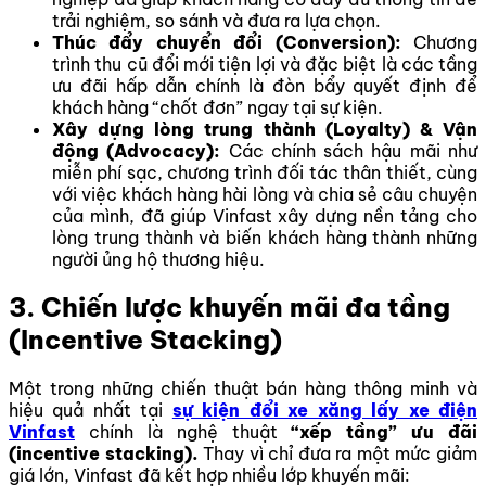
trải nghiệm, so sánh và đưa ra lựa chọn.
Thúc đẩy chuyển đổi (Conversion):
Chương
trình thu cũ đổi mới tiện lợi và đặc biệt là các tầng
ưu đãi hấp dẫn chính là đòn bẩy quyết định để
khách hàng “chốt đơn” ngay tại sự kiện.
Xây dựng lòng trung thành (Loyalty) & Vận
động (Advocacy):
Các chính sách hậu mãi như
miễn phí sạc, chương trình đối tác thân thiết, cùng
với việc khách hàng hài lòng và chia sẻ câu chuyện
của mình, đã giúp Vinfast xây dựng nền tảng cho
lòng trung thành và biến khách hàng thành những
người ủng hộ thương hiệu.
3. Chiến lược khuyến mãi đa tầng
(Incentive Stacking)
Một trong những chiến thuật bán hàng thông minh và
hiệu quả nhất tại
sự kiện đổi xe xăng lấy xe điện
Vinfast
chính là nghệ thuật
“xếp tầng” ưu đãi
(incentive stacking).
Thay vì chỉ đưa ra một mức giảm
giá lớn, Vinfast đã kết hợp nhiều lớp khuyến mãi: