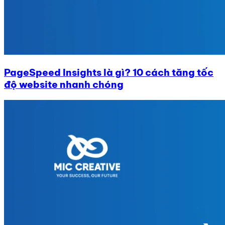
PageSpeed Insights là gì? 10 cách tăng tốc
độ website nhanh chóng