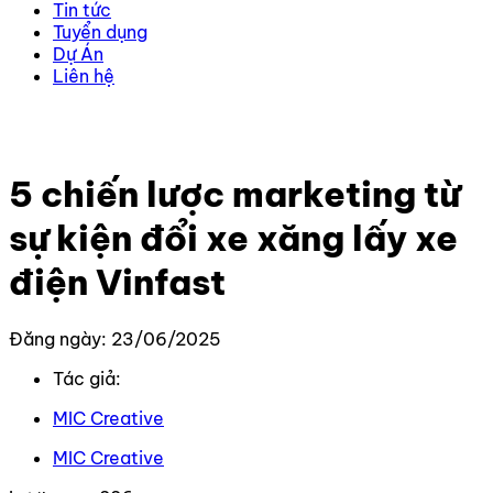
Tin tức
Tuyển dụng
Dự Án
Liên hệ
Trang chủ
–
Tin Tức Mới Nhất
–
5 chiến lược marketing
từ sự kiện đổi xe xăng lấy xe điện Vinfast
5 chiến lược marketing từ
sự kiện đổi xe xăng lấy xe
điện Vinfast
Đăng ngày: 23/06/2025
Tác giả:
MIC Creative
MIC Creative