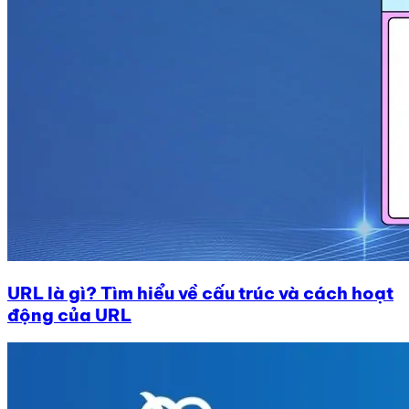
URL là gì? Tìm hiểu về cấu trúc và cách hoạt
động của URL