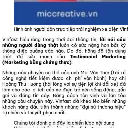
Hình ảnh người dân trực tiếp trải nghiệm xe điện Vin
Vinfast hiểu rằng trong thời đại thông tin,
lời nói của
những người dùng thật
luôn có sức nặng hơn bất kỳ
thông điệp quảng cáo nào. Do đó, hãng đã tận dụng
triệt để sức mạnh của
Testimonial Marketing
(Marketing bằng chứng thực)
.
Những câu chuyện cụ thể của anh Mai Văn Tam (tài xế
công nghệ tiết kiệm được chi phí vận hành) hay chị
Hoàng Thu Hương (hài lòng với sự tiện lợi khi đổi xe) đã
làm cho các lợi ích của xe điện trở nên sống động, gần
gũi và đáng tin cậy. Bằng cách tôn vinh và lan tỏa
những câu chuyện này, Vinfast đã khéo léo biến những
khách hàng đầu tiên thành những “đại sứ thương hiệu”
tự nhiên và thuyết phục nhất.
Chúng tôi đánh giá đây là chiến lược nội dung