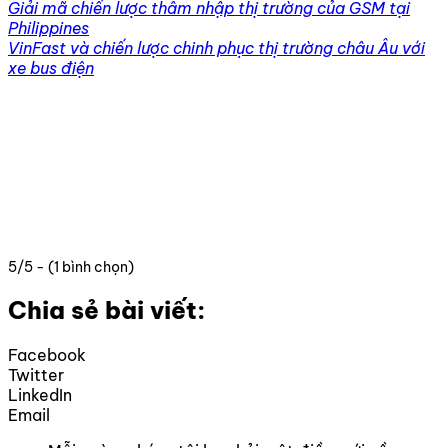
Giải mã chiến lược thâm nhập thị trường của GSM tại
Philippines
VinFast và chiến lược chinh phục thị trường châu Âu với
xe bus điện
5/5 - (1 bình chọn)
Chia sẻ bài viết:
Facebook
Twitter
LinkedIn
Email