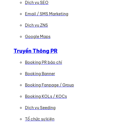
Dịch vụ SEO
Email / SMS Marketing
Dịch vụ ZNS
Google Maps
Truyền Thông PR
Booking PR báo chí
Booking Banner
Booking Fanpage / Group
Booking KOLs / KOCs
Dịch vụ Seeding
Tổ chức sự kiện