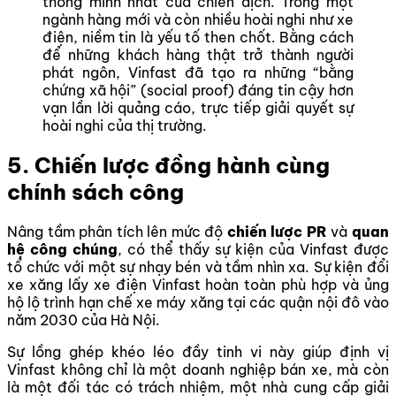
thông minh nhất của chiến dịch. Trong một
ngành hàng mới và còn nhiều hoài nghi như xe
điện, niềm tin là yếu tố then chốt. Bằng cách
để những khách hàng thật trở thành người
phát ngôn, Vinfast đã tạo ra những “bằng
chứng xã hội” (social proof) đáng tin cậy hơn
vạn lần lời quảng cáo, trực tiếp giải quyết sự
hoài nghi của thị trường.
5. Chiến lược đồng hành cùng
chính sách công
Nâng tầm phân tích lên mức độ
chiến lược PR
và
quan
hệ công chúng
, có thể thấy sự kiện của Vinfast được
tổ chức với một sự nhạy bén và tầm nhìn xa. Sự kiện đổi
xe xăng lấy xe điện Vinfast hoàn toàn phù hợp và ủng
hộ lộ trình hạn chế xe máy xăng tại các quận nội đô vào
năm 2030 của Hà Nội.
Sự lồng ghép khéo léo đầy tinh vi này giúp định vị
Vinfast không chỉ là một doanh nghiệp bán xe, mà còn
là một đối tác có trách nhiệm, một nhà cung cấp giải