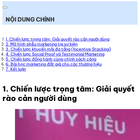
NỘI DUNG CHÍNH
1. Chiến lược trọng tâm: Giải quyết rào cản người dùng
2. Mô hình phễu marketing tại sự kiện
3. Chiến lược khuyến mãi đa tầng (Incentive Stacking)
4. Chiến lược Social Proof và Testimonial Marketing
5. Chiến lược đồng hành cùng chính sách công
6. Bài học marketing đắt giá cho các thương hiệu
7. Kết luận
1. Chiến lược trọng tâm: Giải quyết
rào cản người dùng