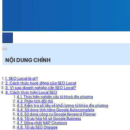
NỘI DUNG CHÍNH
1. SEO Local là gì?
2. Cách thức hoạt động của SEO Local
3. Vì sao doanh nghiệp cần SEO Local?
4. Cách thực hiện Local SEO
4.1. Thực hiện nghiên cứu từ khoá địa phương
4.2. Phân tích đối thủ
4.3. Kiểm tra số liệu về khối lượng từ khóa địa phương
4.4. Sử dụng tính năng Google Autocomplete
4.5. Sử dụng công cụ Google Keyword Planner
4.6. Tối ưu hóa hồ sơ Google Business
4.7. Đồng nhất NAP Citations
4.8. Tối ưu SEO Onpage