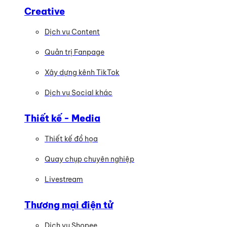
Creative
Dịch vụ Content
Quản trị Fanpage
Xây dựng kênh TikTok
Dịch vụ Social khác
Thiết kế - Media
Thiết kế đồ họa
Quay chụp chuyên nghiệp
Livestream
Thương mại điện tử
Dịch vụ Shopee