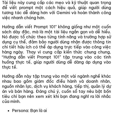
Tài liệu này cung cấp các mẹo và kỹ thuật quan trọng
để viết prompt một cách hiệu quả, giúp người dùng
tương tác dễ dàng hơn với Gemini và hoàn thành công
việc nhanh chóng hơn.
Hướng dẫn viết Prompt 101″ không giống như một cuốn
sách dày đặc, mà là một tài liệu ngắn gọn và dễ hiểu.
Nó được tổ chức theo từng tính năng và trường hợp sử
dụng cụ thể, đảm bảo người dùng nhận được thông tin
chi tiết hữu ích có thể áp dụng trực tiếp vào công việc
hàng ngày. Thay vì cung cấp kiến thức chung chung,
“Hướng dẫn viết Prompt 101” tập trung vào các tình
huống thực tế, giúp người dùng dễ dàng áp dụng vào
thực tế.
Hướng dẫn này tập trung vào một vài ngành nghề khác
nhau bao gồm giám đốc điều hành và doanh nhân,
nguồn nhân lực, dịch vụ khách hàng, tiếp thị, quản lý dự
án và bán hàng. Đáng chú ý, cuốn sổ tay nêu bật bốn
tiêu chí bạn nên xem xét khi bạn đang nghĩ ra lời nhắc
của mình.
Persona: Bạn là ai