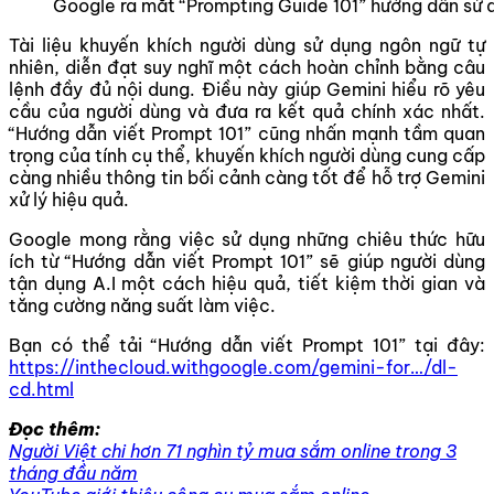
Google ra mắt “Prompting Guide 101” hướng dẫn sử d
Tài liệu khuyến khích người dùng sử dụng ngôn ngữ tự
nhiên, diễn đạt suy nghĩ một cách hoàn chỉnh bằng câu
lệnh đầy đủ nội dung. Điều này giúp Gemini hiểu rõ yêu
cầu của người dùng và đưa ra kết quả chính xác nhất.
“Hướng dẫn viết Prompt 101” cũng nhấn mạnh tầm quan
trọng của tính cụ thể, khuyến khích người dùng cung cấp
càng nhiều thông tin bối cảnh càng tốt để hỗ trợ Gemini
xử lý hiệu quả.
Google mong rằng việc sử dụng những chiêu thức hữu
ích từ “Hướng dẫn viết Prompt 101” sẽ giúp người dùng
tận dụng A.I một cách hiệu quả, tiết kiệm thời gian và
tăng cường năng suất làm việc.
Bạn có thể tải “Hướng dẫn viết Prompt 101” tại đây:
https://inthecloud.withgoogle.com/gemini-for…/dl-
cd.html
Đọc thêm:
Người Việt chi hơn 71 nghìn tỷ mua sắm online trong 3
tháng đầu năm