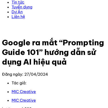
Tin tức
Tuyển dụng
Dự Án
Liên hệ
Trang chủ
–
Tin Tức Mới Nhất
–
Google ra mắt
“Prompting Guide 101” hướng dẫn sử dụng AI hiệu quả
Google ra mắt “Prompting
Guide 101” hướng dẫn sử
dụng AI hiệu quả
Đăng ngày: 27/04/2024
Tác giả:
MIC Creative
MIC Creative