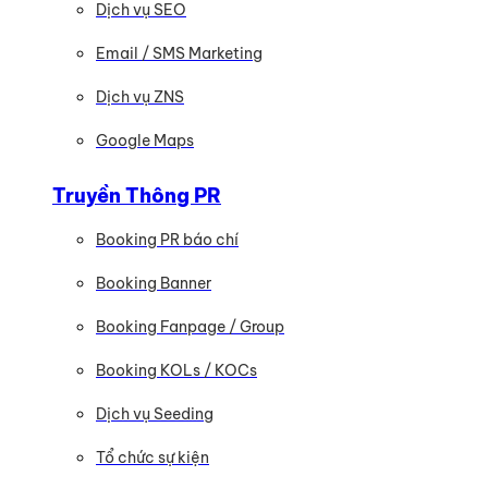
Dịch vụ SEO
Email / SMS Marketing
Dịch vụ ZNS
Google Maps
Truyền Thông PR
Booking PR báo chí
Booking Banner
Booking Fanpage / Group
Booking KOLs / KOCs
Dịch vụ Seeding
Tổ chức sự kiện