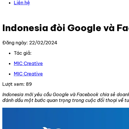
Liên hệ
Trang chủ
–
Tin Tức Mới Nhất
–
Indonesia đòi Google và 
Indonesia đòi Google và Fa
Đăng ngày: 22/02/2024
Tác giả:
MIC Creative
MIC Creative
Lượt xem:
89
Indonesia mới yêu cầu Google và Facebook chia sẻ doanh
đánh dấu một bước quan trọng trong cuộc đối thoại về tươ