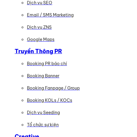
Dịch vụ SEO
Email / SMS Marketing
Dịch vụ ZNS
Google Maps
Truyền Thông PR
Booking PR báo chí
Booking Banner
Booking Fanpage / Group
Booking KOLs / KOCs
Dịch vụ Seeding
Tổ chức sự kiện
Creative