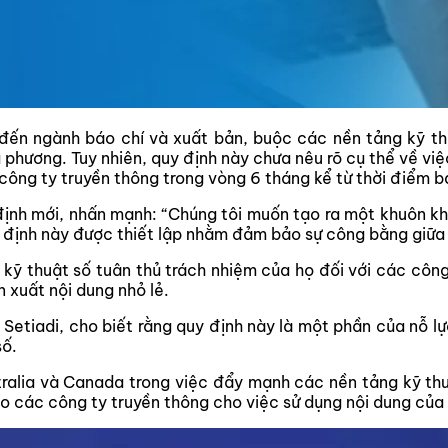
 đến ngành báo chí và xuất bản, buộc các nền tảng kỹ 
 phương. Tuy nhiên, quy định này chưa nêu rõ cụ thể về vi
 công ty truyền thông trong vòng 6 tháng kể từ thời điểm b
ịnh mới, nhấn mạnh: “Chúng tôi muốn tạo ra một khuôn kh
 định này được thiết lập nhằm đảm bảo sự công bằng giữa 
ỹ thuật số tuân thủ trách nhiệm của họ đối với các công 
 xuất nội dung nhỏ lẻ.
e Setiadi, cho biết rằng quy định này là một phần của nỗ l
số.
lia và Canada trong việc đẩy mạnh các nền tảng kỹ thuật 
o các công ty truyền thông cho việc sử dụng nội dung của