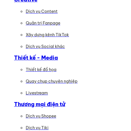
Dịch vụ Content
Quản trị Fanpage
Xây dựng kênh TikTok
Dịch vụ Social khác
Thiết kế - Media
Thiết kế đồ họa
Quay chụp chuyên nghiệp
Livestream
Thương mại điện tử
Dịch vụ Shopee
Dịch vụ Tiki