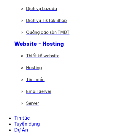
Dịch vụ Lazada
Dịch vụ TikTok Shop
Quảng cáo sàn TMĐT
Website - Hosting
Thiết kế website
Hosting
Tên miền
Email Server
Server
Tin tức
Tuyển dụng
Dự Án