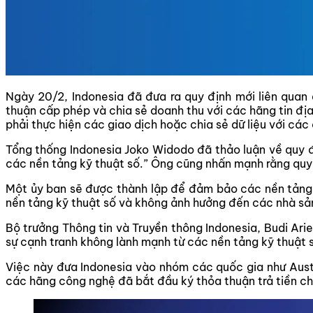
Ngày 20/2, Indonesia đã đưa ra quy định mới liên quan
thuận cấp phép và chia sẻ doanh thu với các hãng tin địa
phải thực hiện các giao dịch hoặc chia sẻ dữ liệu với các
Tổng thống Indonesia Joko Widodo đã thảo luận về quy đ
các nền tảng kỹ thuật số.” Ông cũng nhấn mạnh rằng quy
Một ủy ban sẽ được thành lập để đảm bảo các nền tảng k
nền tảng kỹ thuật số và không ảnh hưởng đến các nhà sản
Bộ trưởng Thông tin và Truyền thông Indonesia, Budi Ari
sự cạnh tranh không lành mạnh từ các nền tảng kỹ thuật 
Việc này đưa Indonesia vào nhóm các quốc gia như Austra
các hãng công nghệ đã bắt đầu ký thỏa thuận trả tiền ch