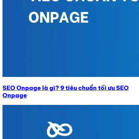
SEO Onpage là gì? 9 tiêu chuẩn tối ưu SEO
Onpage