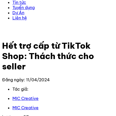
Tin tức
Tuyển dụng
Dự Án
Liên hệ
Trang chủ
–
Tin Tức Mới Nhất
–
Hết trợ cấp từ TikTok
Shop: Thách thức cho seller
Hết trợ cấp từ TikTok
Shop: Thách thức cho
seller
Đăng ngày: 11/04/2024
Tác giả:
MIC Creative
MIC Creative