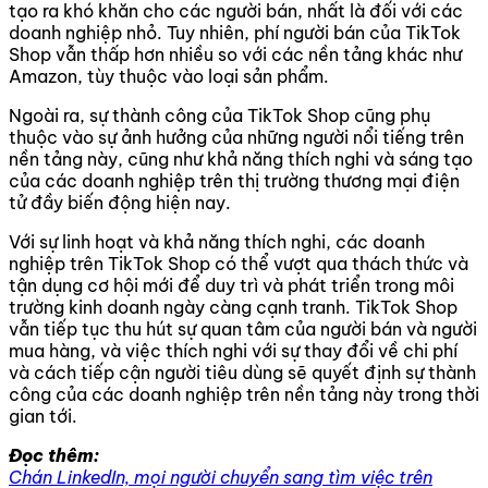
tạo ra khó khăn cho các người bán, nhất là đối với các
doanh nghiệp nhỏ. Tuy nhiên, phí người bán của TikTok
Shop vẫn thấp hơn nhiều so với các nền tảng khác như
Amazon, tùy thuộc vào loại sản phẩm.
Ngoài ra, sự thành công của TikTok Shop cũng phụ
thuộc vào sự ảnh hưởng của những người nổi tiếng trên
nền tảng này, cũng như khả năng thích nghi và sáng tạo
của các doanh nghiệp trên thị trường thương mại điện
tử đầy biến động hiện nay.
Với sự linh hoạt và khả năng thích nghi, các doanh
nghiệp trên TikTok Shop có thể vượt qua thách thức và
tận dụng cơ hội mới để duy trì và phát triển trong môi
trường kinh doanh ngày càng cạnh tranh. TikTok Shop
vẫn tiếp tục thu hút sự quan tâm của người bán và người
mua hàng, và việc thích nghi với sự thay đổi về chi phí
và cách tiếp cận người tiêu dùng sẽ quyết định sự thành
công của các doanh nghiệp trên nền tảng này trong thời
gian tới.
Đọc thêm:
Chán LinkedIn, mọi người chuyển sang tìm việc trên