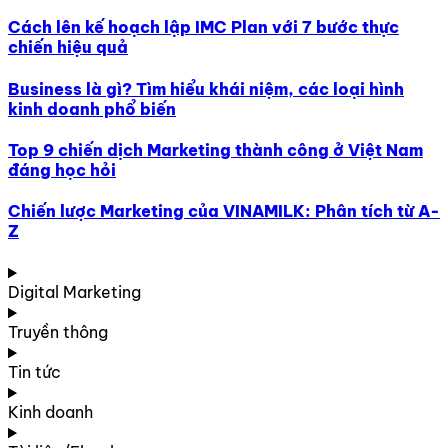
Cách lên kế hoạch lập IMC Plan với 7 bước thực
chiến hiệu quả
Business là gì? Tìm hiểu khái niệm, các loại hình
kinh doanh phổ biến
Top 9 chiến dịch Marketing thành công ở Việt Nam
đáng học hỏi
Chiến lược Marketing của VINAMILK: Phân tích từ A-
Z
Digital Marketing
Truyền thông
Tin tức
Kinh doanh