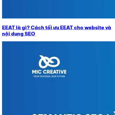
EEAT là gì? Cách tối ưu EEAT cho website và
nội dung SEO