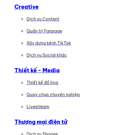
Creative
Dịch vụ Content
Quản trị Fanpage
Xây dựng kênh TikTok
Dịch vụ Social khác
Thiết kế - Media
Thiết kế đồ họa
Quay chụp chuyên nghiệp
Livestream
Thương mại điện tử
Dịch vụ Shopee