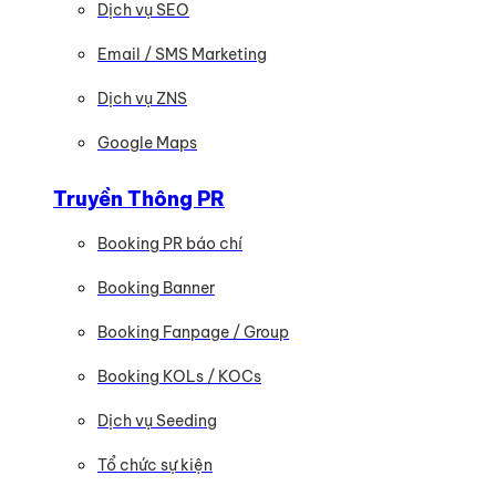
Dịch vụ SEO
Email / SMS Marketing
Dịch vụ ZNS
Google Maps
Truyền Thông PR
Booking PR báo chí
Booking Banner
Booking Fanpage / Group
Booking KOLs / KOCs
Dịch vụ Seeding
Tổ chức sự kiện