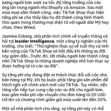
lượng người bán vượt xa tốc độ tăng trưởng của các
ông lớn trong ngành như Shopify và Amazon. Sau một
mùa mua sắm thành công, việc TikTok Shop thực hiện
tăng phí sẽ cho thấy liệu họ đã thành công hình thành
thói quen trong thương mại điện tử với người dân Mỹ hay
chưa, theo Wired.
Jasmine Enberg, nhà phân tích chính về truyền thông xã
hội tại
Insider Intelligence
, một công ty nghiên cứu thị
trường, cho biết: “Thử nghiệm thực sự về tuổi thọ và tính
bền vững của TikTok Shop sẽ bắt đầu khi những ưu đãi
này giảm dần…Trước đó, rất nhiều người bán thành công
trên TikTok Shop là những doanh nghiệp nhỏ hơn thực sự
được hưởng lợi từ các ưu đãi”.
Sự tăng phí này đang đặt ra thách thức đối với các nhà
bán hàng tại Mỹ, khi họ buộc phải tăng giá sản phẩm để
thích nghi với chính sách mới của TikTok. Tuy nhiên, nền
tảng vẫn tiếp tục cung cấp các ưu đãi cho người bán,
bao gồm miễn phí vận chuyển cho đơn hàng từ 20 USD
trở lên và chương trình giảm giá mùa xuân lên đến 30%.
Một số nhà phân tích cho rằng, sự tăng phí này có thể