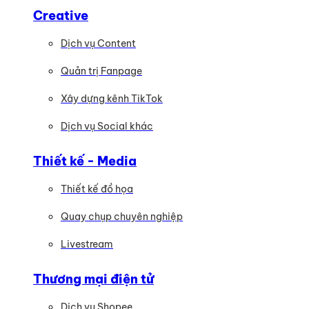
Creative
Dịch vụ Content
Quản trị Fanpage
Xây dựng kênh TikTok
Dịch vụ Social khác
Thiết kế - Media
Thiết kế đồ họa
Quay chụp chuyên nghiệp
Livestream
Thương mại điện tử
Dịch vụ Shopee