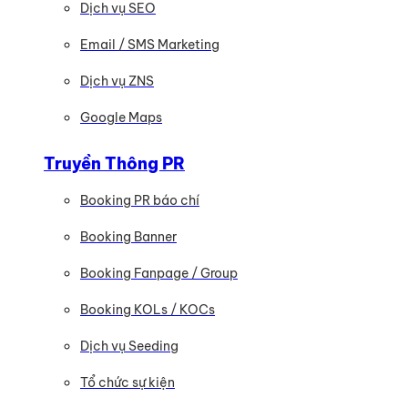
Dịch vụ SEO
Email / SMS Marketing
Dịch vụ ZNS
Google Maps
Truyền Thông PR
Booking PR báo chí
Booking Banner
Booking Fanpage / Group
Booking KOLs / KOCs
Dịch vụ Seeding
Tổ chức sự kiện