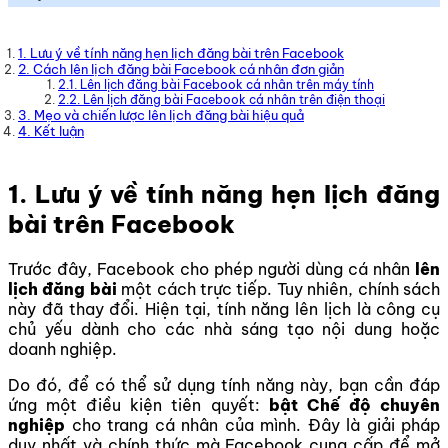
1. Lưu ý về tính năng hẹn lịch đăng bài trên Facebook
2. Cách lên lịch đăng bài Facebook cá nhân đơn giản
2.1. Lên lịch đăng bài Facebook cá nhân trên máy tính
2.2. Lên lịch đăng bài Facebook cá nhân trên điện thoại
3. Mẹo và chiến lược lên lịch đăng bài hiệu quả
4. Kết luận
1. Lưu ý về tính năng hẹn lịch đăng
bài trên Facebook
Trước đây, Facebook cho phép người dùng cá nhân
lên
lịch đăng bài
một cách trực tiếp. Tuy nhiên, chính sách
này đã thay đổi. Hiện tại, tính năng lên lịch là công cụ
chủ yếu dành cho các nhà sáng tạo nội dung hoặc
doanh nghiệp.
Do đó, để có thể sử dụng tính năng này, bạn cần đáp
ứng một điều kiện tiên quyết:
bật Chế độ chuyên
nghiệp
cho trang cá nhân của mình. Đây là giải pháp
duy nhất và chính thức mà Facebook cung cấp để mở