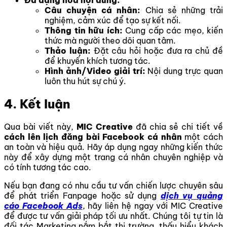
Đa dạng hóa nội dung:
Câu chuyện cá nhân:
Chia sẻ những trải
nghiệm, cảm xúc để tạo sự kết nối.
Thông tin hữu ích:
Cung cấp các mẹo, kiến
thức mà người theo dõi quan tâm.
Thảo luận:
Đặt câu hỏi hoặc đưa ra chủ đề
để khuyến khích tương tác.
Hình ảnh/Video giải trí:
Nội dung trực quan
luôn thu hút sự chú ý.
4. Kết luận
Qua bài viết này,
MIC Creative
đã chia sẻ chi tiết về
cách lên lịch đăng bài Facebook cá nhân
một cách
an toàn và hiệu quả. Hãy áp dụng ngay những kiến thức
này để xây dựng một trang cá nhân chuyên nghiệp và
có tính tương tác cao.
Nếu bạn đang có nhu cầu tư vấn chiến lược chuyên sâu
để phát triển Fanpage hoặc sử dụng
dịch vụ quảng
cáo Facebook Ads
, hãy liên hệ ngay với MIC Creative
để được tư vấn giải pháp tối ưu nhất. Chúng tôi tự tin là
đối tác Marketing nắm bắt thị trường, thấu hiểu khách