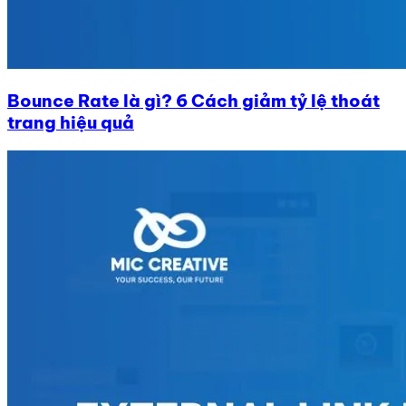
Bounce Rate là gì? 6 Cách giảm tỷ lệ thoát
trang hiệu quả