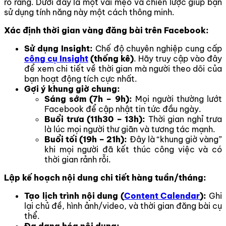
rõ ràng. Dưới đây là một vài mẹo và chiến lược giúp bạn
sử dụng tính năng này một cách thông minh.
Xác định thời gian vàng đăng bài trên Facebook:
Sử dụng Insight:
Chế độ chuyên nghiệp cung cấp
công cụ Insight
(thống kê)
. Hãy truy cập vào đây
để xem chi tiết về thời gian mà người theo dõi của
bạn hoạt động tích cực nhất.
Gợi ý khung giờ chung:
Sáng sớm (7h – 9h):
Mọi người thường lướt
Facebook để cập nhật tin tức đầu ngày.
Buổi trưa (11h30 – 13h):
Thời gian nghỉ trưa
là lúc mọi người thư giãn và tương tác mạnh.
Buổi tối (19h – 21h):
Đây là “khung giờ vàng”
khi mọi người đã kết thúc công việc và có
thời gian rảnh rỗi.
Lập kế hoạch nội dung chi tiết hàng tuần/tháng:
Tạo lịch trình nội dung (
Content Calendar
):
Ghi
lại chủ đề, hình ảnh/video, và thời gian đăng bài cụ
thể.